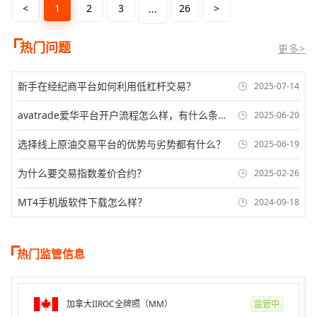
态势可能会放慢通膨降温步伐。
<
1
2
3
26
>
...
热门问题
更多>
新手在经纪商平台如何利用低杠杆交易？
2025-07-14
avatrade爱华平台开户流程怎么样，有什么条
2025-06-20
件？
选择线上原油交易平台的优势与劣势都有什么？
2025-06-19
为什么要交易指数差价合约？
2025-02-26
MT4手机版软件下载怎么样？
2024-09-18
热门监管信息
加拿大IIROC全牌照（MM）
监管中