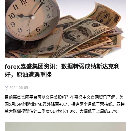
forex嘉盛集团资讯：数据转弱成纳斯达克利
好，原油遭遇重挫
2024-06-05
目前嘉盛官网平台可以交易美股吗？在嘉盛中文官网资讯了解，美
国5月ISM制造业PMI意外降至48.7，接连两个月低于荣枯线。亚特
兰大联储模型估计二季度GDP增长1.8%，大幅低于上周的2.7%。