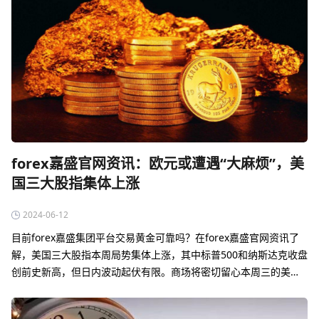
forex嘉盛官网资讯：欧元或遭遇“大麻烦”，美
国三大股指集体上涨
2024-06-12
目前forex嘉盛集团平台交易黄金可靠吗？在forex嘉盛官网资讯了
解，美国三大股指本周局势集体上涨，其中标普500和纳斯达克收盘
创前史新高，但日内波动起伏有限。商场将密切留心本周三的美国
CPI数据和周四美联储利率决议。