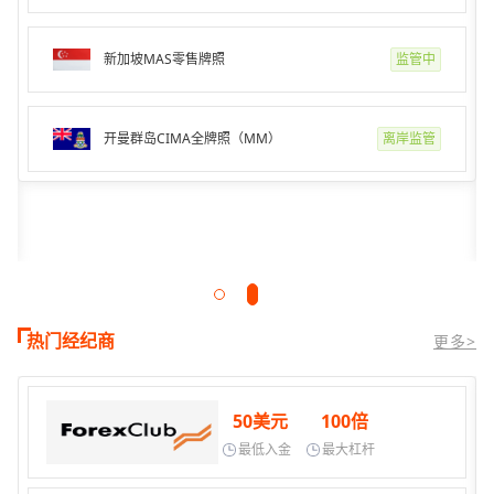
新加坡MAS零售牌照
监管中
开曼群岛CIMA全牌照（MM）
离岸监管
热门经纪商
更多>
50美元
100倍
最低入金
最大杠杆