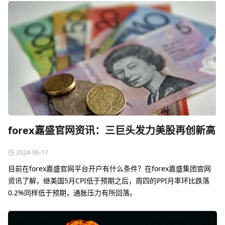
forex嘉盛官网资讯：三巨头发力美股再创新高
2024-06-17
目前在forex嘉盛官网平台开户有什么条件？在forex嘉盛集团官网
资讯了解，继美国5月CPI低于预期之后，周四的PPI月率环比跌落
0.2%同样低于预期，通胀压力有所回落。