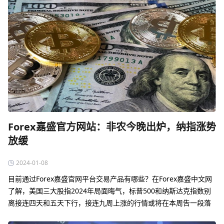
Forex嘉盛官方网站：非农今晚出炉，纳指涨势
放缓
2024-01-08
目前通过Forex嘉盛官网平台交易产品有哪些？在Forex嘉盛中文网
了解，美国三大股指2024年局面晦气，标普500和纳斯达克指数别
离接连四天和五天下行，接连九周上涨的行情或将在本周告一段落