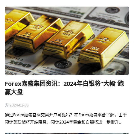
Forex嘉盛集团资讯：2024年白银将“大幅”跑
赢大盘
2024-02-05
通过Forex嘉盛官网交易开户可靠吗？在Forex嘉盛平台了解，由于
预计美联储将开端降息，预计2024年黄金和白银将进一步攀升。