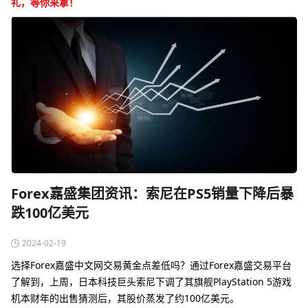
礼，等你来拿！
Forex嘉盛集团资讯：索尼在PS5销量下降后暴
跌100亿美元
2024-02-19
选择Forex嘉盛中文网交易黄金点差低吗？通过Forex嘉盛交易平台
了解到，上周，日本科技巨头索尼下调了其旗舰PlayStation 5游戏
机本财年的出售猜测后，其股价蒸发了约100亿美元。