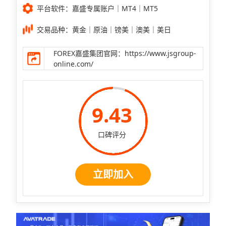
平台软件：嘉盛专属账户｜MT4｜MT5
交易品种：黄金｜原油｜镑美｜澳美｜美日
FOREX嘉盛集团官网：https://www.jsgroup-
online.com/
9.43
口碑评分
立即加入