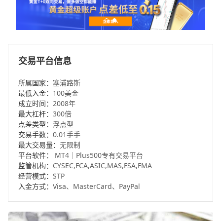
交易平台信息
所属国家：
塞浦路斯
最低入金：
100美金
成立时间：
2008年
最大杠杆：
300倍
点差类型：
浮点型
交易手数：
0.01手手
最大交易量：
无限制
平台软件：
MT4｜Plus500专有交易平台
监管机构：
CYSEC,FCA,ASIC,MAS,FSA,FMA
经营模式：
STP
入金方式：
Visa、MasterCard、PayPal