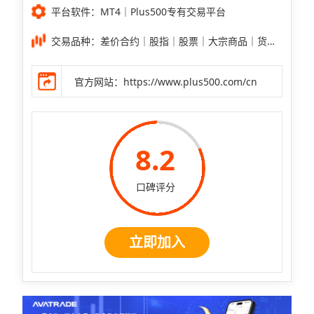
平台软件：MT4｜Plus500专有交易平台
交易品种：差价合约｜股指｜股票｜大宗商品｜货币
对
官方网站：https://www.plus500.com/cn
8.2
口碑评分
立即加入