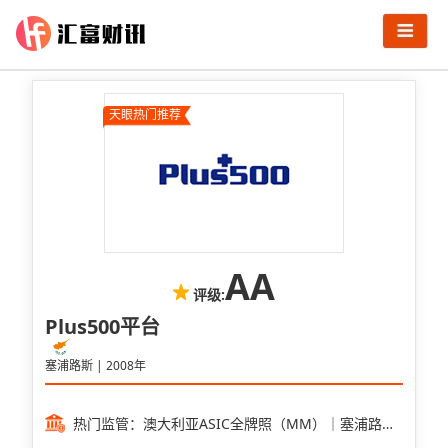
天眼热门推荐
AA
评级:
Plus500平台
塞浦路斯 | 2008年
热门监管：澳大利亚ASIC全牌照（MM）｜塞浦路斯
CYSEC全牌照（MM）