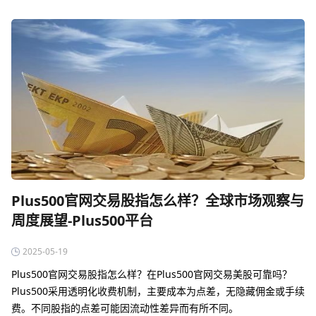
Plus500官网交易股指怎么样？全球市场观察与
周度展望-Plus500平台
2025-05-19
Plus500官网交易股指怎么样？在Plus500官网交易美股可靠吗？
Plus500采用透明化收费机制，主要成本为点差，无隐藏佣金或手续
费。不同股指的点差可能因流动性差异而有所不同。