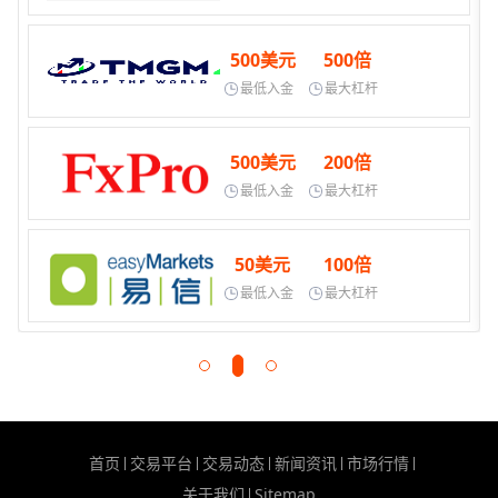
80美元
888倍
最低入金
最大杠杆
50美元
100倍
最低入金
最大杠杆
1美元
400倍
最低入金
最大杠杆
首页
交易平台
交易动态
新闻资讯
市场行情
关于我们
Sitemap