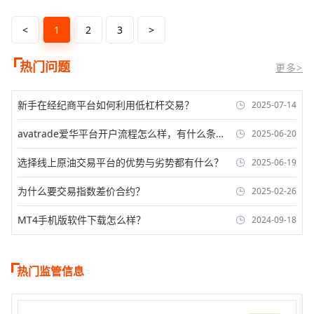
在损失。
<
1
2
3
>
热门问题
更多>
新手在经纪商平台如何利用低杠杆交易？
2025-07-14
avatrade爱华平台开户流程怎么样，有什么条
2025-06-20
件？
选择线上原油交易平台的优势与劣势都有什么？
2025-06-19
为什么要交易指数差价合约？
2025-02-26
MT4手机版软件下载怎么样？
2024-09-18
热门监管信息