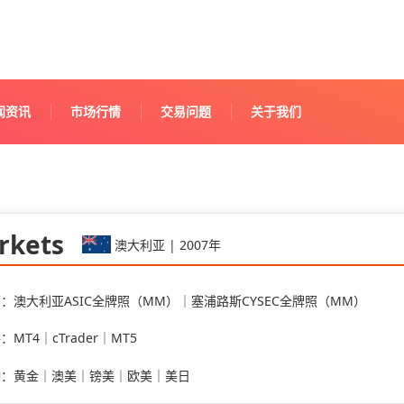
闻资讯
市场行情
交易问题
关于我们
rkets
澳大利亚 | 2007年
：澳大利亚ASIC全牌照（MM）｜塞浦路斯CYSEC全牌照（MM）
MT4｜cTrader｜MT5
种：黄金｜澳美｜镑美｜欧美｜美日