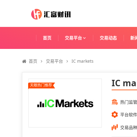
首页
交易平台
交易动态
新
首页
交易平台
IC markets
IC ma
天眼热门推荐
热门监管
平台软件：
交易品