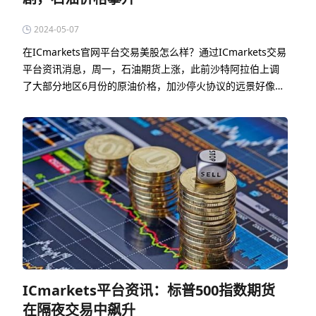
2024-05-07
在ICmarkets官网平台交易美股怎么样？通过ICmarkets交易
平台资讯消息，周一，石油期货上涨，此前沙特阿拉伯上调
了大部分地区6月份的原油价格，加沙停火协议的远景好像很
渺茫
ICmarkets平台资讯：标普500指数期货
在隔夜交易中飙升