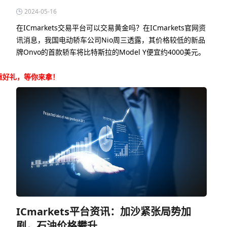
2024-05-16
在ICmarkets交易平台可以交易黄金吗？在ICmarkets官网资
讯消息，我国电动轿车公司Nio周三透露，其价格较低的新品
牌Onvo的首款轿车将比特斯拉的Model Y便宜约4000美元。
双重好礼，等你来拿！
ICmarkets平台资讯：加沙紧张局势加
剧，石油价格攀升