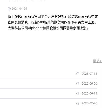
2024-04-26
新手在ICmarkets官网平台开户有好礼？通过ICmarkets中文
官网资讯消息，标普500相关的期货周四在隔夜买卖中上涨，
大型科技公司Alphabet和微软股价因微弱盈余而上涨。
更多>
2025-07-14
2025-06-20
2025-06-19
2025-02-26