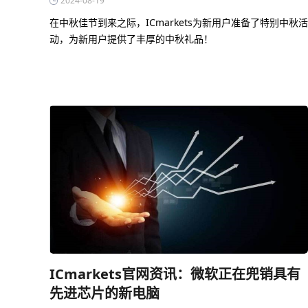
2024-08-19
在中秋佳节到来之际，ICmarkets为新用户准备了特别中秋活
动，为新用户提供了丰厚的中秋礼品！
ICmarkets官网资讯：微软正在兜销具有
先进芯片的新电脑