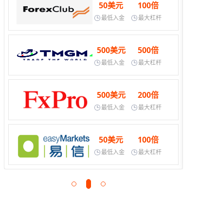
50美元
100倍
最低入金
最大杠杆
500美元
500倍
最低入金
最大杠杆
500美元
200倍
最低入金
最大杠杆
50美元
100倍
最低入金
最大杠杆