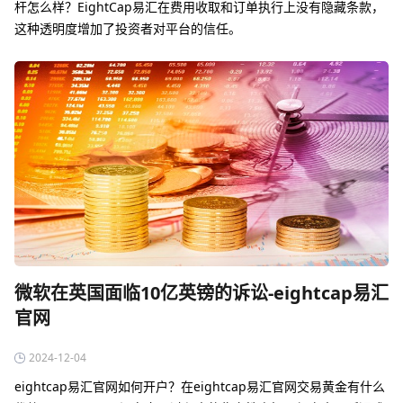
杆怎么样？EightCap易汇在费用收取和订单执行上没有隐藏条款，
这种透明度增加了投资者对平台的信任。
微软在英国面临10亿英镑的诉讼-eightcap易汇
官网
2024-12-04
eightcap易汇官网如何开户？在eightcap易汇官网交易黄金有什么