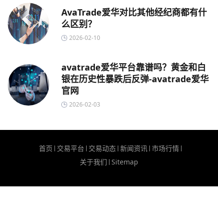
AvaTrade爱华对比其他经纪商都有什
么区别？
2026-02-10
avatrade爱华平台靠谱吗？黄金和白
银在历史性暴跌后反弹-avatrade爱华
官网
2026-02-03
首页
交易平台
交易动态
新闻资讯
市场行情
关于我们
Sitemap