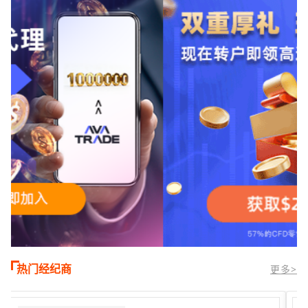
时段,油价暴跌逾6%,布伦特原油跌破每桶
100美元
热门经纪商
更多>