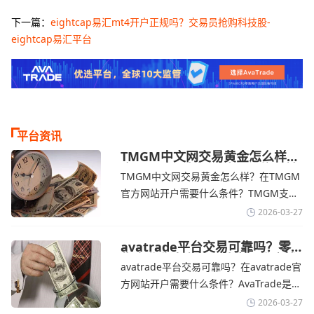
下一篇：
eightcap易汇mt4开户正规吗？交易员抢购科技股-
eightcap易汇平台
平台资讯
TMGM中文网交易黄金怎么样？
金价下跌，市场评估伊朗停火前
TMGM中文网交易黄金怎么样？在TMGM
景-TMGM官网
官方网站开户需要什么条件？‌‌‌TMGM支持
全球主流的MT4/MT5平台，同时提供功能
2026-03-27
丰富的自研移动应用，支持模拟交易和风
险管理工具。通过TMGM官网交易资讯了
avatrade平台交易可靠吗？零
售企业称中东地区冲突正推高成
解，金价周四回落，受​美元走强和油价上
avatrade平台交易可靠吗？在avatrade官
本avatrade官网
涨，使通胀担忧保持不变‌对加息的持续预
方网站开户需要什么条件？‌‌‌AvaTrade是一
期
个在交易优势和可靠性两方面都非常均衡
2026-03-27