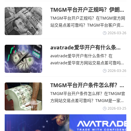
的平台。它非常适合重视资金安全、希望
在学习和探索中成长的新手交易者。通过
TMGM平台开户正规吗？伊朗仍
拒绝与美国直接谈判-TMGM官
avatrade官网交易资讯了解，零售企业警
TMGM平台开户正规吗？在TMGM官方网
网
告称，中东地区的冲突正在推高成本，如
站交易点差可靠吗？‌‌‌TMGM平台客户资金
果战争持续时间超出短期
存放在澳大利亚国民银行等顶级银行的独
2026-03-26
立账户中，与公司运营资金分离。通过
TMGM官网交易资讯了解，伊朗外交部长
avatrade爱华开户有什么条
件？亚洲市场交易喜忧参半-
表示，尽管德黑兰高级官员正在审查美国
avatrade爱华开户有什么条件？在
avatrade爱华官网
结束战争的提议
avatrade爱华官方网站交易点差可靠吗？‌‌‌
avatrade爱华平台的新手可以用很小的成
2026-03-26
本开始实盘交易，试错成本低，支持行业
标准的MT4、MT5，以及自研的
TMGM平台开户条件怎么样？美
伊和谈传闻引发油价暴跌-
AvaTradeGO和AvaOptions。通过
TMGM平台开户条件怎么样？在TMGM官
TMGM官网
avatrade爱华官网交易资讯了解，据伊朗
方网站交易点差可靠吗？‌‌‌TMGM是一家交
伊斯兰共和国外交部长称
易成本极低、产品极其丰富、ASIC监管
2026-03-25
+千万保险加持的全球知名经纪商，特别适
合活跃交易者和股票CFD投资者。通过
TMGM官网交易资讯了解，周三亚洲交易