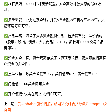
✅杠杆灵活，400:1杠杆灵活配置，安全高效地放大您的最终收
益。
✅多重监管，业务遍及全球，并受9重金融监管机构严格监管，交
易环境舒适可靠。
✅产品丰富，涵盖了大多数金融衍生品，包括货币兑，差价合约
（股票，股指，债券，大宗商品），ETF，期权等1000+交易产品一
键即达。
✅资金安全，客户资金隔离存放于世界顶级银行，更大限度提高客
户资金的安全性。
✅点差优势：欧美点差低至0.7，美日低至0.7，黄金低至1.9
✅门槛低：100美金即可入金
✅开户便捷: 仅需在网上3分钟即可开户
上一篇：
受Alphabet股价提振，纳斯达克综合指数飙升-tmgm中文
官网