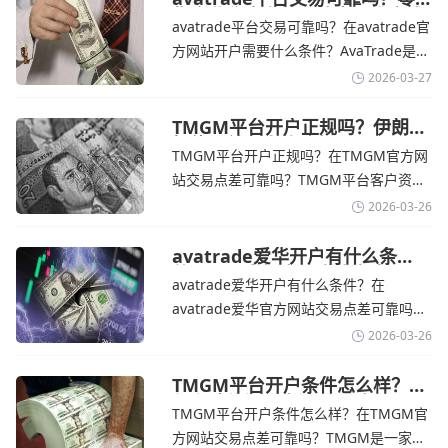
售企业称中东地区冲突正推高成
解，金价周四回落，受​美元走强和油价上
avatrade平台交易可靠吗？在avatrade官
本avatrade官网
涨，使通胀担忧保持不变‌对加息的持续预
方网站开户需要什么条件？‌‌‌AvaTrade是一
期
个在交易优势和可靠性两方面都非常均衡
2026-03-27
的平台。它非常适合重视资金安全、希望
在学习和探索中成长的新手交易者。通过
TMGM平台开户正规吗？伊朗仍
拒绝与美国直接谈判-TMGM官
avatrade官网交易资讯了解，零售企业警
TMGM平台开户正规吗？在TMGM官方网
网
告称，中东地区的冲突正在推高成本，如
站交易点差可靠吗？‌‌‌TMGM平台客户资金
果战争持续时间超出短期
存放在澳大利亚国民银行等顶级银行的独
2026-03-26
立账户中，与公司运营资金分离。通过
TMGM官网交易资讯了解，伊朗外交部长
avatrade爱华开户有什么条
件？亚洲市场交易喜忧参半-
表示，尽管德黑兰高级官员正在审查美国
avatrade爱华开户有什么条件？在
avatrade爱华官网
结束战争的提议
avatrade爱华官方网站交易点差可靠吗？‌‌‌
avatrade爱华平台的新手可以用很小的成
2026-03-26
本开始实盘交易，试错成本低，支持行业
标准的MT4、MT5，以及自研的
TMGM平台开户条件怎么样？美
伊和谈传闻引发油价暴跌-
AvaTradeGO和AvaOptions。通过
TMGM平台开户条件怎么样？在TMGM官
TMGM官网
avatrade爱华官网交易资讯了解，据伊朗
方网站交易点差可靠吗？‌‌‌TMGM是一家交