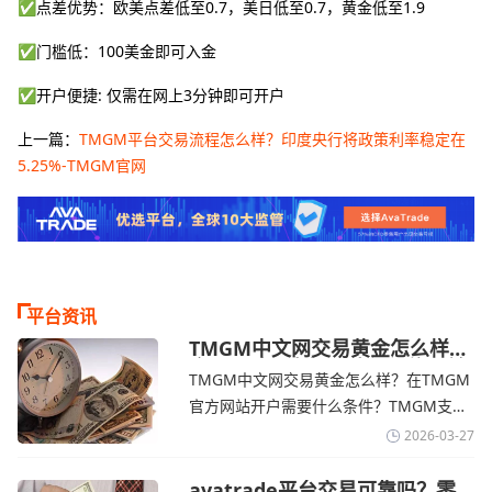
✅点差优势：欧美点差低至0.7，美日低至0.7，黄金低至1.9
✅门槛低：100美金即可入金
✅开户便捷: 仅需在网上3分钟即可开户
上一篇：
TMGM平台交易流程怎么样？印度央行将政策利率稳定在
5.25%-TMGM官网
平台资讯
TMGM中文网交易黄金怎么样？
金价下跌，市场评估伊朗停火前
TMGM中文网交易黄金怎么样？在TMGM
景-TMGM官网
官方网站开户需要什么条件？‌‌‌TMGM支持
全球主流的MT4/MT5平台，同时提供功能
2026-03-27
丰富的自研移动应用，支持模拟交易和风
险管理工具。通过TMGM官网交易资讯了
avatrade平台交易可靠吗？零