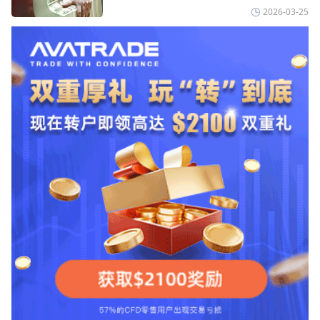
伊斯兰共和国外交部长称
易成本极低、产品极其丰富、ASIC监管
2026-03-25
+千万保险加持的全球知名经纪商，特别适
合活跃交易者和股票CFD投资者。通过
TMGM官网交易资讯了解，周三亚洲交易
时段,油价暴跌逾6%,布伦特原油跌破每桶
100美元