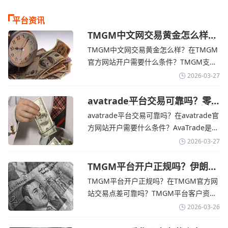
平台资讯
TMGM中文网交易黄金怎么样？
金价下跌，市场评估伊朗停火前
TMGM中文网交易黄金怎么样？在TMGM
景-TMGM官网
官方网站开户需要什么条件？‌‌‌TMGM支持
全球主流的MT4/MT5平台，同时提供功能
2026-03-27
丰富的自研移动应用，支持模拟交易和风
险管理工具。通过TMGM官网交易资讯了
avatrade平台交易可靠吗？零
售企业称中东地区冲突正推高成
解，金价周四回落，受​美元走强和油价上
avatrade平台交易可靠吗？在avatrade官
本avatrade官网
涨，使通胀担忧保持不变‌对加息的持续预
方网站开户需要什么条件？‌‌‌AvaTrade是一
期
个在交易优势和可靠性两方面都非常均衡
2026-03-27
的平台。它非常适合重视资金安全、希望
在学习和探索中成长的新手交易者。通过
TMGM平台开户正规吗？伊朗仍
拒绝与美国直接谈判-TMGM官
avatrade官网交易资讯了解，零售企业警
TMGM平台开户正规吗？在TMGM官方网
网
告称，中东地区的冲突正在推高成本，如
站交易点差可靠吗？‌‌‌TMGM平台客户资金
果战争持续时间超出短期
存放在澳大利亚国民银行等顶级银行的独
2026-03-26
立账户中，与公司运营资金分离。通过