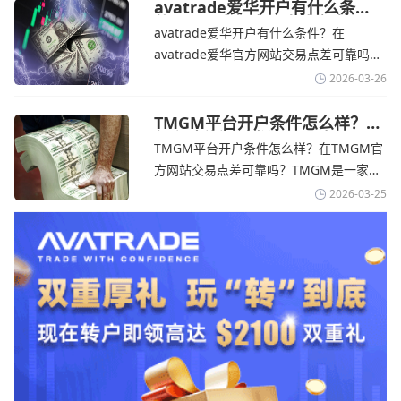
TMGM官网交易资讯了解，伊朗外交部长
avatrade爱华开户有什么条
件？亚洲市场交易喜忧参半-
表示，尽管德黑兰高级官员正在审查美国
avatrade爱华开户有什么条件？在
avatrade爱华官网
结束战争的提议
avatrade爱华官方网站交易点差可靠吗？‌‌‌
avatrade爱华平台的新手可以用很小的成
2026-03-26
本开始实盘交易，试错成本低，支持行业
标准的MT4、MT5，以及自研的
TMGM平台开户条件怎么样？美
伊和谈传闻引发油价暴跌-
AvaTradeGO和AvaOptions。通过
TMGM平台开户条件怎么样？在TMGM官
TMGM官网
avatrade爱华官网交易资讯了解，据伊朗
方网站交易点差可靠吗？‌‌‌TMGM是一家交
伊斯兰共和国外交部长称
易成本极低、产品极其丰富、ASIC监管
2026-03-25
+千万保险加持的全球知名经纪商，特别适
合活跃交易者和股票CFD投资者。通过
TMGM官网交易资讯了解，周三亚洲交易
时段,油价暴跌逾6%,布伦特原油跌破每桶
100美元