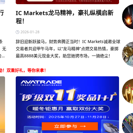
行
IC Markets龙马精神，豪礼纵横启新
程！
2026-01-28
条
辞旧迎新跃骏马，财势奔腾正当时！IC Markets诚邀全球
、无
交易者共迎甲午马年，以“龙马精神”点燃交易热情，豪掷
势交
最高8888美元现金大奖，助您驰骋市场，一骑绝尘！
保持
后，
$奖励！双重好礼，等你来拿！