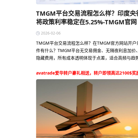
TMGM平台交易流程怎么样？印度央
将政策利率稳定在5.25%-TMGM官网
2026-02-06
TMGM平台交易流程怎么样？在TMGM官方网站开户
件有什么？‌‌TMGM平台无交易佣金、无隔夜利息加价
隐藏费用‌，所有成本透明体现于点差，适合高频与趋
易者。通过TMGM平台交易资讯了解，印度央行周五
政策利率不变，因为在宣布与欧盟和美国的贸易协议
avatrade爱华转户豪礼相送，转户即领高达2100
增长的逆风减弱。