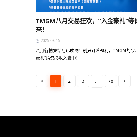
TMGM八月交易狂欢，“入金豪礼”等
来！
2025-08-15
八月行情集结号已吹响！别只盯着盈利，TMGM的“入
豪礼”请务必收入囊中！
<
1
2
3
78
>
...