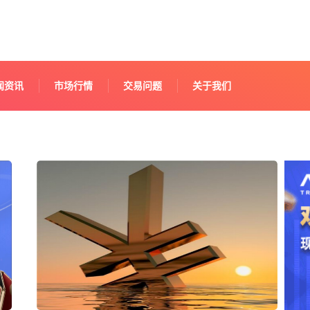
闻资讯
市场行情
交易问题
关于我们