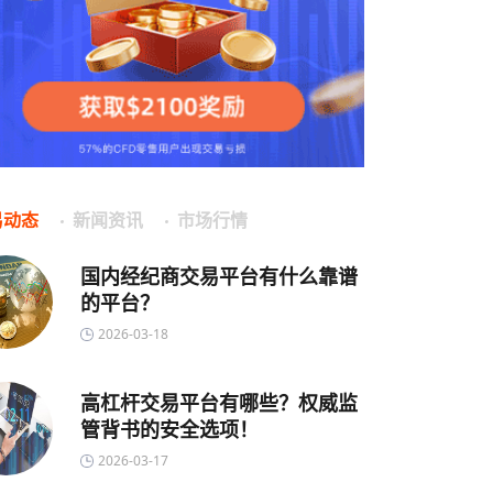
易动态
新闻资讯
市场行情
国内经纪商交易平台有什么靠谱
的平台？
2026-03-18
高杠杆交易平台有哪些？权威监
管背书的安全选项！
2026-03-17