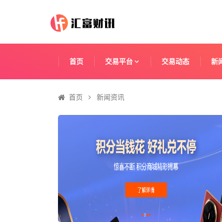
首页
交易平台
交易动态
新
首页
新闻资讯