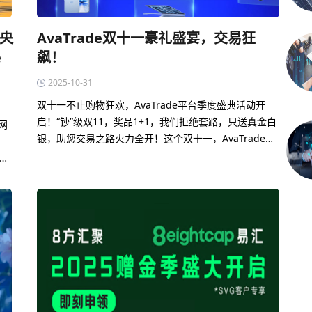
度央
AvaTrade双十一豪礼盛宴，交易狂
e
飙！
2025-10-31
双十一不止购物狂欢，AvaTrade平台季度盛典活动开
启！“钞”级双11，奖品1+1，我们拒绝套路，只送真金白
方网
银，助您交易之路火力全开！这个双十一，AvaTrade为
您开启不一样的财富征程！双十一豪礼叠加平台优势，打
万
造专属您的交易盛宴！