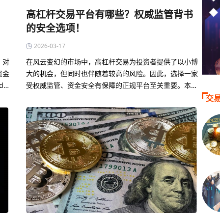
高杠杆交易平台有哪些？权威监管背书
的安全选项！
2026-03-17
。对
在风云变幻的市场中，高杠杆交易为投资者提供了以小博
资金
大的机会，但同时也伴随着较高的风险。因此，选择一家
de
受权威监管、资金安全有保障的正规平台至关重要。本文
保障
将为您详细介绍包括AvaTrade爱华在内的十家高杠杆外
交
打
汇交易平台，助您在2025年的市场中稳健前行。