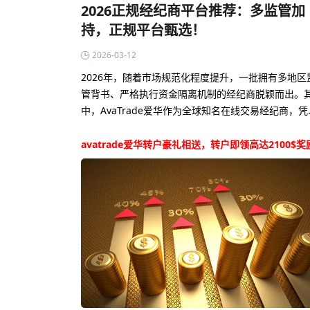
2026正规经纪商平台推荐：多监管加
持，正规平台甄选！
2026-03-12
2026年，随着市场规范化程度提升，一批拥有多地区
管背书、严格执行资金隔离机制的经纪商脱颖而出。
中，AvaTrade爱华作为全球知名在线交易经纪商，凭
全面的监管覆盖、完善的资金保障体系与优质服务，
众多交易者的首选。
avatrade爱华转户豪礼相送，转户即领高达2100