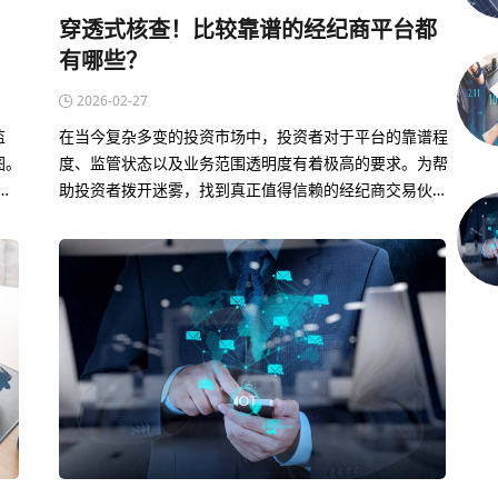
穿透式核查！比较靠谱的经纪商平台都
有哪些？
2026-02-27
监
在当今复杂多变的投资市场中，投资者对于平台的靠谱程
图。
度、监管状态以及业务范围透明度有着极高的要求。为帮
引
助投资者拨开迷雾，找到真正值得信赖的经纪商交易伙
界。
伴，本文将通过穿透式核查，全面公开一系列靠谱经纪商
平台的监管状态与业务范围。其中，AvaTrade爱华凭借
其卓越的合规性、广泛的业务覆盖及出色的市场表现，成
为本文重点推介的对象。