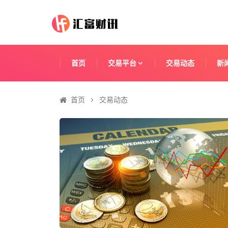
首页
交易平台
交易动态
新
首页
交易动态