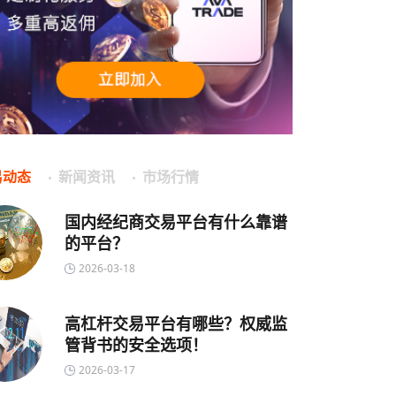
易动态
新闻资讯
市场行情
国内经纪商交易平台有什么靠谱
的平台？
2026-03-18
高杠杆交易平台有哪些？权威监
管背书的安全选项！
2026-03-17