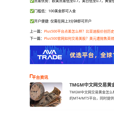
✅点差优势：欧美点差低至0.7，美日低至0.7，黄金低
✅门槛低：100美金即可入金
✅开户便捷: 仅需在网上3分钟即可开户
上一篇：
Plus500平台点差怎么样？比亚迪股价创历史新
下一篇：
Plus500官网如何交易美股？美元遭抛售英镑创
平台资讯
TMGM中文网交易黄
TMGM官网
TMGM中文网交易黄金怎么样
的MT4/MT5平台，同时
TMGM官网交易资讯了解，
加息的持续预期