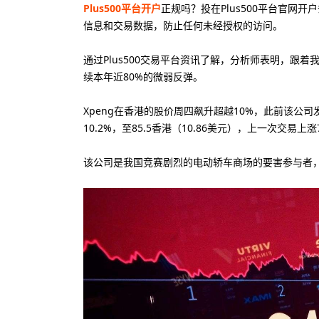
Plus500平台开户
正规吗？投在Plus500平台官网开
信息和交易数据，防止任何未经授权的访问。
通过Plus500交易平台资讯了解，分析师表明，跟
续本年近80%的微弱反弹。
Xpeng在香港的股价周四飙升超越10%，此前该
10.2%，至85.5香港（10.86美元），上一次交易
该公司是我国竞赛剧烈的电动轿车商场的要害参与者
10美元
20
最低入金
最
80美元
88
最低入金
最