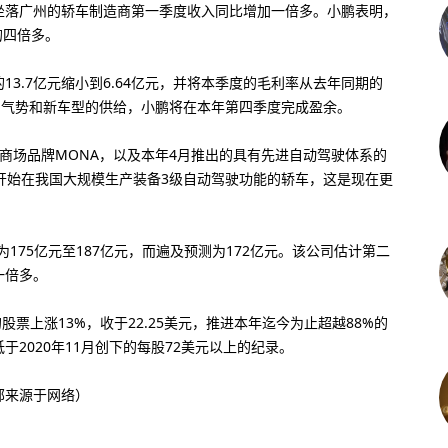
坐落广州的轿车制造商第一季度收入同比增加一倍多。小鹏表明，
的四倍多。
3.7亿元缩小到6.64亿元，并将本季度的毛利率从去年同期的
的销售气势和新车型的供给，小鹏将在本年第四季度完成盈余。
商场品牌MONA，以及本年4月推出的具有先进自动驾驶体系的
开始在我国大规模生产装备3级自动驾驶功能的轿车，这是现在更
175亿元至187亿元，而遍及预测为172亿元。该公司估计第二
一倍多。
票上涨13%，收于22.25美元，推进本年迄今为止超越88%的
2020年11月创下的每股72美元以上的纪录。
部来源于网络）