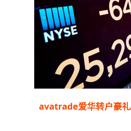
50美元
10
最低入金
最
1美元
40
最低入金
最
avatrade爱华转户豪