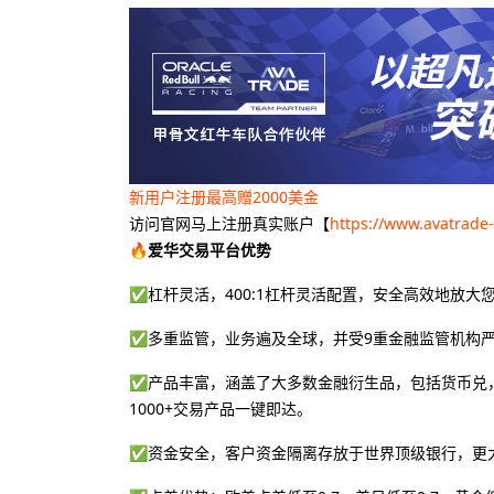
新用户注册最高赠2000美金
访问官网马上注册真实账户【
https://www.avatrade
🔥爱华交易平台优势
✅杠杆灵活，400:1杠杆灵活配置，安全高效地放大
✅多重监管，业务遍及全球，并受9重金融监管机构
✅产品丰富，涵盖了大多数金融衍生品，包括货币兑，
1000+交易产品一键即达。
✅资金安全，客户资金隔离存放于世界顶级银行，更