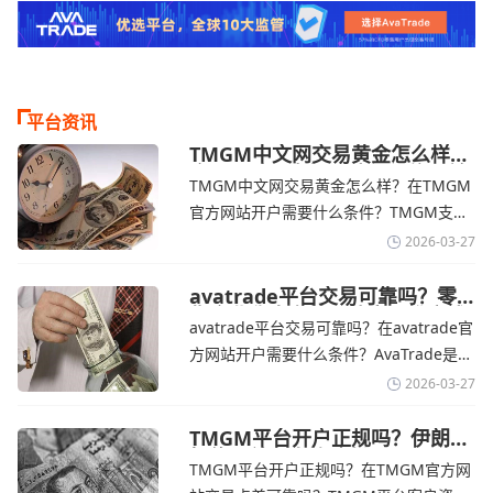
平台资讯
TMGM中文网交易黄金怎么样？
金价下跌，市场评估伊朗停火前
TMGM中文网交易黄金怎么样？在TMGM
景-TMGM官网
官方网站开户需要什么条件？‌‌‌TMGM支持
全球主流的MT4/MT5平台，同时提供功能
2026-03-27
丰富的自研移动应用，支持模拟交易和风
险管理工具。通过TMGM官网交易资讯了
avatrade平台交易可靠吗？零
售企业称中东地区冲突正推高成
解，金价周四回落，受​美元走强和油价上
avatrade平台交易可靠吗？在avatrade官
本avatrade官网
涨，使通胀担忧保持不变‌对加息的持续预
方网站开户需要什么条件？‌‌‌AvaTrade是一
期
个在交易优势和可靠性两方面都非常均衡
2026-03-27
的平台。它非常适合重视资金安全、希望
在学习和探索中成长的新手交易者。通过
TMGM平台开户正规吗？伊朗仍
拒绝与美国直接谈判-TMGM官
avatrade官网交易资讯了解，零售企业警
TMGM平台开户正规吗？在TMGM官方网
网
告称，中东地区的冲突正在推高成本，如