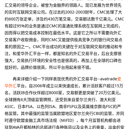
汇交易的领导企业，被誉为金融界的领路人。现已发展为世界领先
的实时互联网交易公司。在过去的2002-2003财年，CMC处理了大
约600万张定单，涉及约430万笔交易，交易额达数千亿美元。CMC
有超过95%的业务是通过CMC的直通处理系统在互联网上完成的，
因而得以把交易成本控制在最低水平。这是它之所以不需要向外汇
交易客户收取佣金，同时CMC又能提供极具竞争力的银行间交易点
差的原因之一。CMC平台成功的关键在于对互联网交易的推动和专
注，和爱华外汇平台一样，都是知名的外汇交易平台，后台支撑很
强大，交易执行环境的安全性也是很高的，再加上在全球的口碑也
挺好的，品牌价值很高，所以平台用起来很不错。
再来详细介绍一下同样表现优秀的外汇交易平台--avatrade
爱
华外汇
平台，自2006年成立以来快速成长，累计活跃客户超过15万
名，活跃IB合作伙伴超过8000家，交易额更是突破了20万亿美元。
全球拥有6大顶级监管牌照，还受到来自爱尔兰央行、澳大利亚
ASIC、日本FSA、以色列ISA、南非FSP以及英属维京群岛FSC的严
格监管。其中最强的监管当属欧盟地区爱尔兰央行CBI的监管，并同
时遵守欧盟金融工具市场法规（MiFID），每个月监管机构都会进
驻到AVA在都柏林的总部进行各种账目以及业务上的审查，出金的安