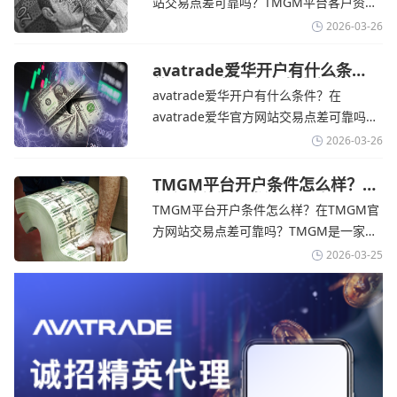
站交易点差可靠吗？‌‌‌TMGM平台客户资金
果战争持续时间超出短期
存放在澳大利亚国民银行等顶级银行的独
2026-03-26
立账户中，与公司运营资金分离。通过
TMGM官网交易资讯了解，伊朗外交部长
avatrade爱华开户有什么条
件？亚洲市场交易喜忧参半-
表示，尽管德黑兰高级官员正在审查美国
avatrade爱华开户有什么条件？在
avatrade爱华官网
结束战争的提议
avatrade爱华官方网站交易点差可靠吗？‌‌‌
avatrade爱华平台的新手可以用很小的成
2026-03-26
本开始实盘交易，试错成本低，支持行业
标准的MT4、MT5，以及自研的
TMGM平台开户条件怎么样？美
伊和谈传闻引发油价暴跌-
AvaTradeGO和AvaOptions。通过
TMGM平台开户条件怎么样？在TMGM官
TMGM官网
avatrade爱华官网交易资讯了解，据伊朗
方网站交易点差可靠吗？‌‌‌TMGM是一家交
伊斯兰共和国外交部长称
易成本极低、产品极其丰富、ASIC监管
2026-03-25
+千万保险加持的全球知名经纪商，特别适
合活跃交易者和股票CFD投资者。通过
TMGM官网交易资讯了解，周三亚洲交易
时段,油价暴跌逾6%,布伦特原油跌破每桶
100美元