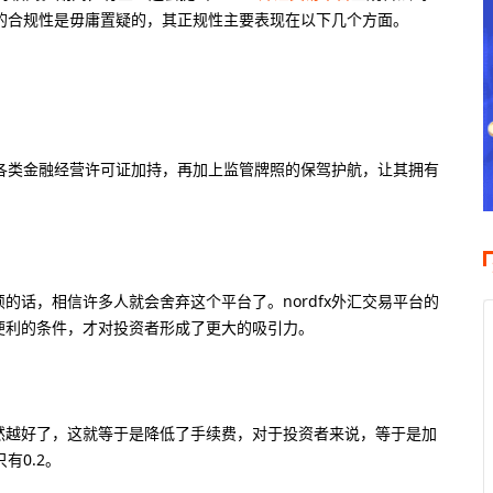
外汇的合规性是毋庸置疑的，其正规性主要表现在以下几个方面。
富，各类金融经营许可证加持，再加上监管牌照的保驾护航，让其拥有
的话，相信许多人就会舍弃这个平台了。nordfx外汇交易平台的
便利的条件，才对投资者形成了更大的吸引力。
0倍
50美元
100倍
大杠杆
最低入金
最大杠杆
然越好了，这就等于是降低了手续费，对于投资者来说，等于是加
0倍
500美元
500倍
有0.2。
大杠杆
最低入金
最大杠杆