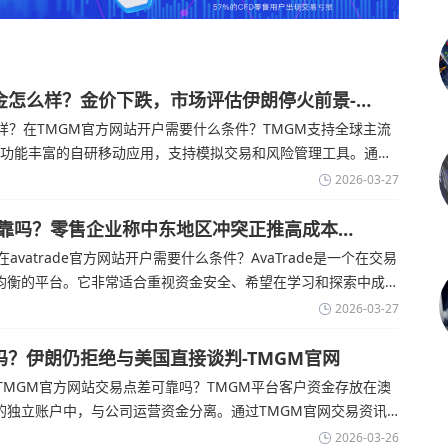
金怎么样？金价下跌，市场评估伊朗停火前景-
？在TMGM官方网站开户需要什么条件？‌‌‌TMGM支持全球主流
提供功能丰富的自研移动应用，支持模拟交易和风险管理工具。通过
金价周四回落，受​美元走强和油价上涨，使通胀担忧保持不变‌对
2026-03-27
交易可靠吗？零售企业称中东地区冲突正推高成本
在avatrade官方网站开户需要什么条件？‌‌‌AvaTrade是一个在交易
均衡的平台。它非常适合重视资金安全、希望在学习和探索中成长
rade官网交易资讯了解，零售企业警告称，中东地区的冲突正在推
2026-03-27
超出短期
吗？伊朗仍拒绝与美国直接谈判-TMGM官网
MGM官方网站交易点差可靠吗？‌‌‌TMGM平台客户资金存放在澳
的独立账户中，与公司运营资金分离。通过TMGM官网交易资讯
尽管德黑兰高级官员正在审查美国结束战争的提议
2026-03-26