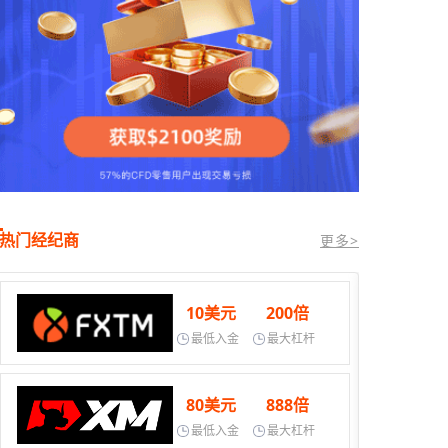
热门经纪商
更多>
10美元
200倍
最低入金
最大杠杆
80美元
888倍
最低入金
最大杠杆