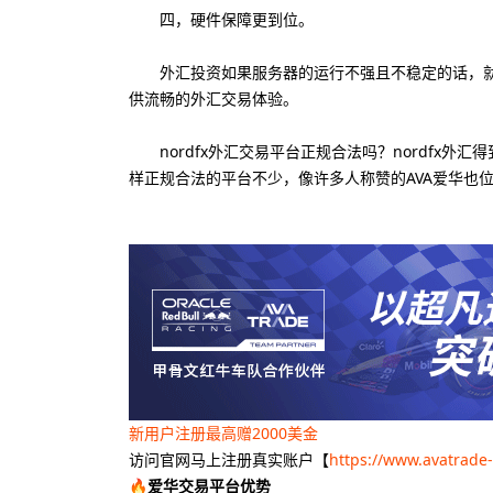
四，硬件保障更到位。
0美元
100倍
50美金
50
外汇投资如果服务器的运行不强且不稳定的话，就
低入金
最大杠杆
最低入金
最
供流畅的外汇交易体验。
nordfx外汇交易平台正规合法吗？nordfx
美元
400倍
100美元
40
样正规合法的平台不少，像许多人称赞的AVA爱华也
低入金
最大杠杆
最低入金
最
新用户注册最高赠2000美金
访问官网马上注册真实账户【
https://www.avatrade
🔥爱华交易平台优势