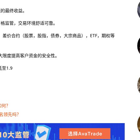
您的最终收益。
严格监管，交易环境舒适可靠。
差价合约（股票，股指，债券，大宗商品），ETF，期权等
大限度提高客户资金的安全性。
至1.9
如何？
排名领先吗？