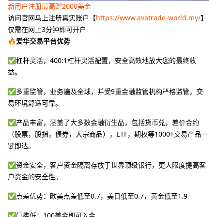
新用户注册最高赠2000美金
访问官网马上注册真实账户【
https://www.avatrade-world.my/
】
仅需在网上3分钟即可开户
🔥爱华交易平台优势
✅杠杆灵活，400:1杠杆灵活配置，安全高效地放大您的最终收
益。
✅多重监管，业务遍及全球，并受9重金融监管机构严格监管，交
易环境舒适可靠。
✅产品丰富，涵盖了大多数金融衍生品，包括货币兑，差价合约
（股票，股指，债券，大宗商品），ETF，期权等1000+交易产品一
键即达。
✅资金安全，客户资金隔离存放于世界顶级银行，更大限度提高客
户资金的安全性。
✅点差优势：欧美点差低至0.7，美日低至0.7，黄金低至1.9
✅门槛低：100美金即可入金