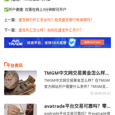
✅开户便捷: 仅需在网上3分钟即可开户
上一篇：
盛宝银行外汇安全吗？投资盛宝银行有保障吗？
下一篇：
盛宝外汇怎么样？如何在盛宝外汇开户？
平台资讯
TMGM中文网交易黄金怎么样？
金价下跌，市场评估伊朗停火前
TMGM中文网交易黄金怎么样？在TMGM
景-TMGM官网
官方网站开户需要什么条件？‌‌‌TMGM支持
全球主流的MT4/MT5平台，同时提供功能
2026-03-27
丰富的自研移动应用，支持模拟交易和风
险管理工具。通过TMGM官网交易资讯了
avatrade平台交易可靠吗？零
售企业称中东地区冲突正推高成
解，金价周四回落，受​美元走强和油价上
avatrade平台交易可靠吗？在avatrade官