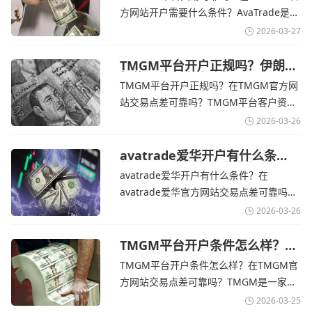
本avatrade官网
涨，使通胀担忧保持不变‌对加息的持续预
方网站开户需要什么条件？‌‌‌AvaTrade是一
期
个在交易优势和可靠性两方面都非常均衡
2026-03-27
的平台。它非常适合重视资金安全、希望
在学习和探索中成长的新手交易者。通过
TMGM平台开户正规吗？伊朗仍
拒绝与美国直接谈判-TMGM官
avatrade官网交易资讯了解，零售企业警
TMGM平台开户正规吗？在TMGM官方网
网
告称，中东地区的冲突正在推高成本，如
站交易点差可靠吗？‌‌‌TMGM平台客户资金
果战争持续时间超出短期
存放在澳大利亚国民银行等顶级银行的独
2026-03-26
立账户中，与公司运营资金分离。通过
TMGM官网交易资讯了解，伊朗外交部长
avatrade爱华开户有什么条
件？亚洲市场交易喜忧参半-
表示，尽管德黑兰高级官员正在审查美国
avatrade爱华开户有什么条件？在
avatrade爱华官网
结束战争的提议
avatrade爱华官方网站交易点差可靠吗？‌‌‌
avatrade爱华平台的新手可以用很小的成
2026-03-26
本开始实盘交易，试错成本低，支持行业
标准的MT4、MT5，以及自研的
TMGM平台开户条件怎么样？美
伊和谈传闻引发油价暴跌-
AvaTradeGO和AvaOptions。通过
TMGM平台开户条件怎么样？在TMGM官
TMGM官网
avatrade爱华官网交易资讯了解，据伊朗
方网站交易点差可靠吗？‌‌‌TMGM是一家交
伊斯兰共和国外交部长称
易成本极低、产品极其丰富、ASIC监管
2026-03-25