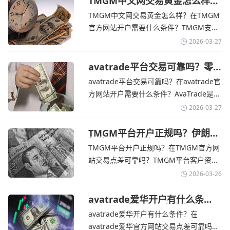
TMGM中文网交易黄金怎么样？
金价下跌，市场评估伊朗停火前
TMGM中文网交易黄金怎么样？在TMGM
景-TMGM官网
官方网站开户需要什么条件？‌‌‌TMGM支持
全球主流的MT4/MT5平台，同时提供功能
2026-03-27
丰富的自研移动应用，支持模拟交易和风
险管理工具。通过TMGM官网交易资讯了
avatrade平台交易可靠吗？零
售企业称中东地区冲突正推高成
解，金价周四回落，受​美元走强和油价上
avatrade平台交易可靠吗？在avatrade官
本avatrade官网
涨，使通胀担忧保持不变‌对加息的持续预
方网站开户需要什么条件？‌‌‌AvaTrade是一
期
个在交易优势和可靠性两方面都非常均衡
2026-03-27
的平台。它非常适合重视资金安全、希望
在学习和探索中成长的新手交易者。通过
TMGM平台开户正规吗？伊朗仍
拒绝与美国直接谈判-TMGM官
avatrade官网交易资讯了解，零售企业警
TMGM平台开户正规吗？在TMGM官方网
网
告称，中东地区的冲突正在推高成本，如
站交易点差可靠吗？‌‌‌TMGM平台客户资金
果战争持续时间超出短期
存放在澳大利亚国民银行等顶级银行的独
2026-03-26
立账户中，与公司运营资金分离。通过
TMGM官网交易资讯了解，伊朗外交部长
avatrade爱华开户有什么条
件？亚洲市场交易喜忧参半-
表示，尽管德黑兰高级官员正在审查美国
avatrade爱华开户有什么条件？在
avatrade爱华官网
结束战争的提议
avatrade爱华官方网站交易点差可靠吗？‌‌‌