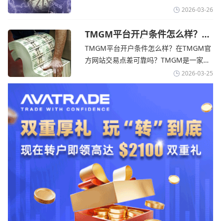
avatrade爱华平台的新手可以用很小的成
2026-03-26
本开始实盘交易，试错成本低，支持行业
标准的MT4、MT5，以及自研的
TMGM平台开户条件怎么样？美
伊和谈传闻引发油价暴跌-
AvaTradeGO和AvaOptions。通过
TMGM平台开户条件怎么样？在TMGM官
TMGM官网
avatrade爱华官网交易资讯了解，据伊朗
方网站交易点差可靠吗？‌‌‌TMGM是一家交
伊斯兰共和国外交部长称
易成本极低、产品极其丰富、ASIC监管
2026-03-25
+千万保险加持的全球知名经纪商，特别适
合活跃交易者和股票CFD投资者。通过
TMGM官网交易资讯了解，周三亚洲交易
时段,油价暴跌逾6%,布伦特原油跌破每桶
100美元