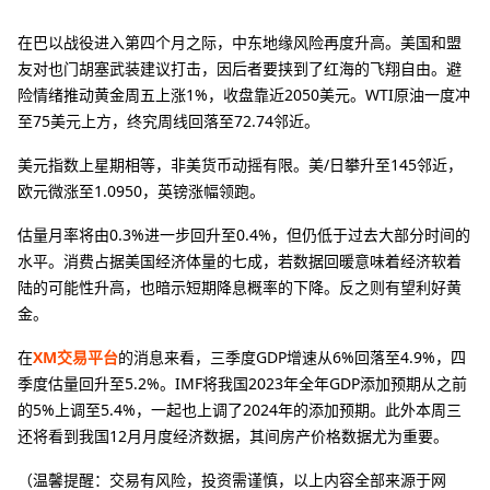
在巴以战役进入第四个月之际，中东地缘风险再度升高。美国和盟
友对也门胡塞武装建议打击，因后者要挟到了红海的飞翔自由。避
险情绪推动黄金周五上涨1%，收盘靠近2050美元。WTI原油一度冲
至75美元上方，终究周线回落至72.74邻近。
美元指数上星期相等，非美货币动摇有限。美/日攀升至145邻近，
欧元微涨至1.0950，英镑涨幅领跑。
估量月率将由0.3%进一步回升至0.4%，但仍低于过去大部分时间的
水平。消费占据美国经济体量的七成，若数据回暖意味着经济软着
陆的可能性升高，也暗示短期降息概率的下降。反之则有望利好黄
金。
在
XM交易平台
的消息来看，三季度GDP增速从6%回落至4.9%，四
季度估量回升至5.2%。IMF将我国2023年全年GDP添加预期从之前
的5%上调至5.4%，一起也上调了2024年的添加预期。此外本周三
还将看到我国12月月度经济数据，其间房产价格数据尤为重要。
（温馨提醒：交易有风险，投资需谨慎，以上内容全部来源于网