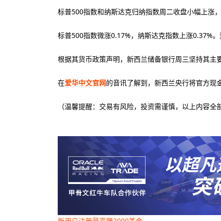
标普500指数和纳斯达克归纳指数周二收盘小幅上涨
标普500指数微涨0.17%，纳斯达克指数上涨0.37%
根据其货币政策声明，新西兰储备银行周三坚持其主
在
爱华中文官网
的音讯了解到，新西兰央行将官方现金利
（温馨提醒：交易有风险，投资需谨慎，以上内容全
新用户注册最高赠2000美金