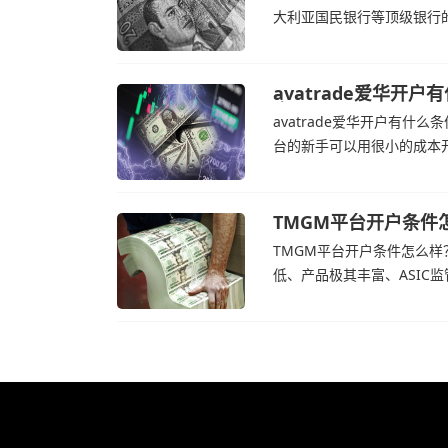
大利亚国民银行等顶级银行
了解，伊朗外交部长表示，
avatrade爱华开户
官网
avatrade爱华开户有什么条
台的新手可以用很小的成本开
自研的AvaTradeGO和Av
和国外交部长称
TMGM平台开户条件
TMGM平台开户条件怎么样？
低、产品极其丰富、ASIC
CFD投资者。通过TMGM
破每桶100美元