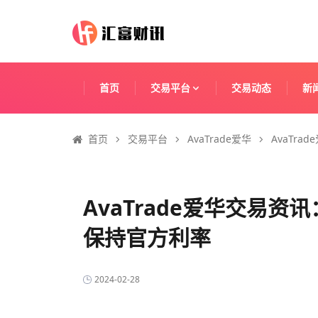
首页
交易平台
交易动态
新
首页
交易平台
AvaTrade爱华
AvaTr
AvaTrade爱华交易
保持官方利率
2024-02-28