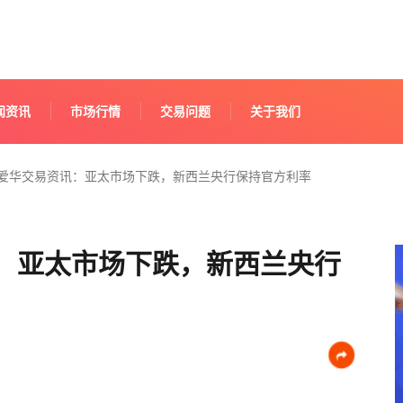
闻资讯
市场行情
交易问题
关于我们
ade爱华交易资讯：亚太市场下跌，新西兰央行保持官方利率
资讯：亚太市场下跌，新西兰央行