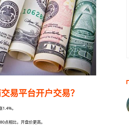
0倍倍
500美元
200倍
大杠杆
最低入金
最大杠杆
0倍
50美元
100倍
大杠杆
最低入金
最大杠杆
商交易平台开户交易？
1.4%。
0.80点相比，开盘价更高。