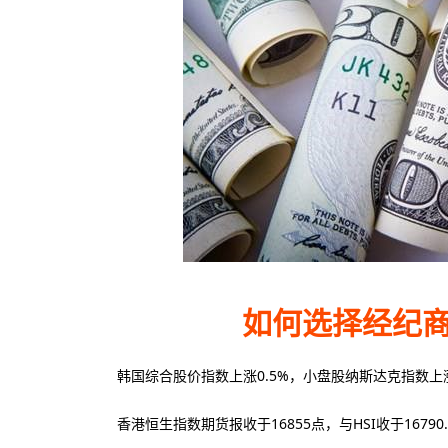
0美元
100倍
50美金
50
低入金
最大杠杆
最低入金
最
美元
400倍
100美元
40
低入金
最大杠杆
最低入金
最
如何选择经纪
韩国综合股价指数上涨0.5%，小盘股纳斯达克指数上涨
香港恒生指数期货报收于16855点，与HSI收于1679