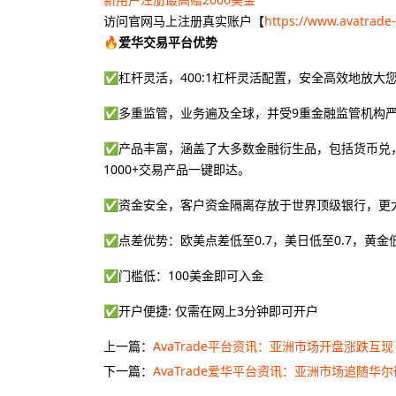
访问官网马上注册真实账户【
https://www.avatrade
🔥爱华交易平台优势
✅杠杆灵活，400:1杠杆灵活配置，安全高效地放大
✅多重监管，业务遍及全球，并受9重金融监管机构
✅产品丰富，涵盖了大多数金融衍生品，包括货币兑，
1000+交易产品一键即达。
✅资金安全，客户资金隔离存放于世界顶级银行，更
✅点差优势：欧美点差低至0.7，美日低至0.7，黄金低
✅门槛低：100美金即可入金
✅开户便捷: 仅需在网上3分钟即可开户
上一篇：
AvaTrade平台资讯：亚洲市场开盘涨跌互现
下一篇：
AvaTrade爱华平台资讯：亚洲市场追随华