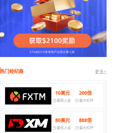
热门经纪商
更多>
10美元
200倍
最低入金
最大杠杆
80美元
888倍
最低入金
最大杠杆