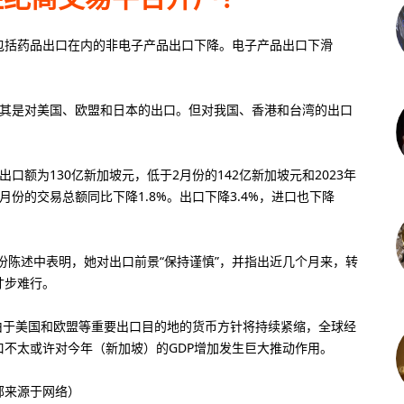
包括药品出口在内的非电子产品出口下降。电子产品出口下滑
尤其是对美国、欧盟和日本的出口。但对我国、香港和台湾的出口
口额为130亿新加坡元，低于2月份的142亿新加坡元和2023年
3月份的交易总额同比下降1.8%。出口下降3.4%，进口也下降
份陈述中表明，她对出口前景“保持谨慎”，并指出近几个月来，转
寸步难行。
由于美国和欧盟等重要出口目的地的货币方针将持续紧缩，全球经
不太或许对今年（新加坡）的GDP增加发生巨大推动作用。
部来源于网络）