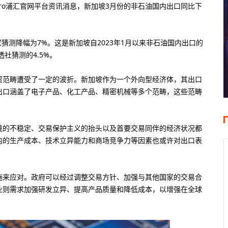
Pro浦汇官网平台资讯消息，新加坡3月份的非石油国内出口同比下
家猜测降幅为7%。这是新加坡自2023年1月以来非石油国内出口的
社猜测的4.5%。
贸范畴遭受了一定的波折。新加坡作为一个外向型经济体，其出口
出口涵盖了电子产品、化工产品、精密机械等多个范畴，这些范畴
境的不稳定、交易保护主义的抬头以及首要交易同伴的经济状况都
内的生产成本、技术立异能力和商场竞争力等因素也或许对出口表
0倍
100美元
400倍
大杠杆
最低入金
最大杠杆
施来应对。政府可以经过调整交易方针、加强与其他国家的交易合
业则需求加强研发立异、提高产品质量和降低成本，以增强在全球
8倍
50美元
100倍
大杠杆
最低入金
最大杠杆