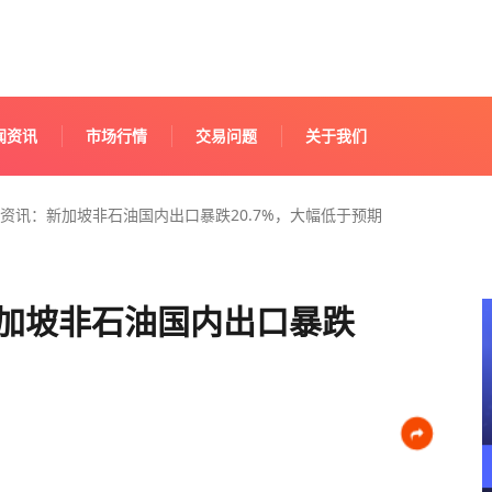
闻资讯
市场行情
交易问题
关于我们
官网资讯：新加坡非石油国内出口暴跌20.7%，大幅低于预期
新加坡非石油国内出口暴跌