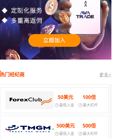
热门经纪商
更多>
50美元
100倍
最低入金
最大杠杆
500美元
500倍
最低入金
最大杠杆