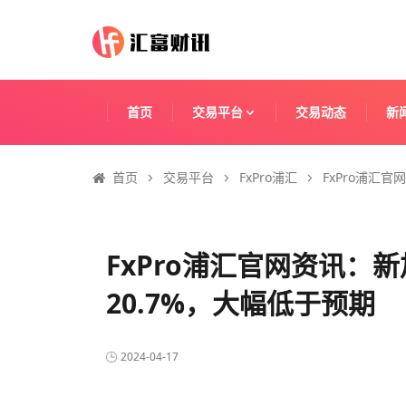
首页
交易平台
交易动态
新
首页
交易平台
FxPro浦汇
FxPro浦汇
FxPro浦汇官网资讯：
20.7%，大幅低于预期
2024-04-17