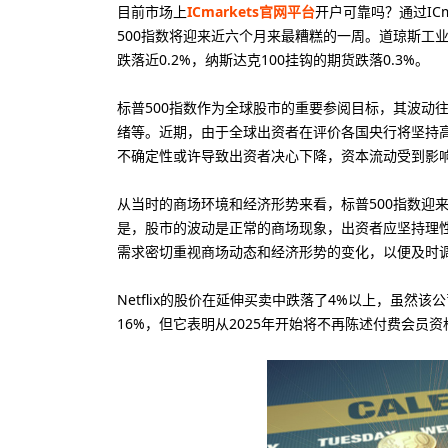
目前市场上
ICmarkets官网平台
开户可靠吗？通过IC
500指数将迎来近六个月来最糟糕的一周。道琼斯工业
跌落近0.2%，纳斯达克100挂钩的期货跌落0.3%。
标普500指数作为全球股市的重要参阅目标，其波动
绪等。近期，由于全球出资者在评价各国央行将坚持
不确定性或许导致出资者决心下降，资本流动受到影响
从当时的商场环境和经济形势来看，标普500指数迎
是，股市的波动是正常的商场现象，出资者应坚持理
需求密切重视商场动态和经济形势的变化，以便及时
Netflix的股价在延伸买卖中跌落了4%以上，虽然该
0美元
400倍
50美元
10
16%，但它表明从2025年开始将不再陈述付费会员资
低入金
最大杠杆
最低入金
最
0美元
100倍
500美元
50
低入金
最大杠杆
最低入金
最