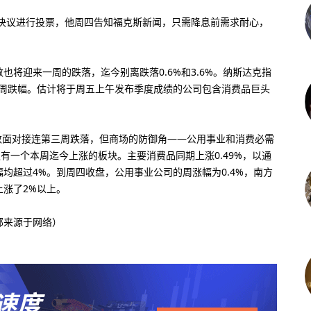
率决议进行投票，他周四告知福克斯新闻，只需降息前需求耐心，
将迎来一周的跌落，迄今别离跌落0.6%和3.6%。纳斯达克指
的单周跌幅。估计将于周五上午发布季度成绩的公司包含消费品巨头
指数面对接连第三周跌落，但商场的防御角——公用事业和消费必需
有一个本周迄今上涨的板块。主要消费品同期上涨0.49%，以通
均超过4%。到周四收盘，公用事业公司的周涨幅为0.4%，南方
涨了2%以上。
部来源于网络）