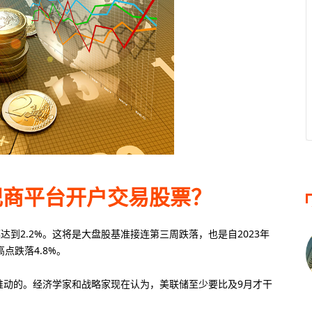
0倍
50美元
100倍
大杠杆
最低入金
最大杠杆
0倍
1美元
400倍
大杠杆
最低入金
最大杠杆
纪商平台开户交易股票？
达到2.2%。这将是大盘股基准接连第三周跌落，也是自2023年
高点跌落4.8%。
推动的。经济学家和战略家现在认为，美联储至少要比及9月才干