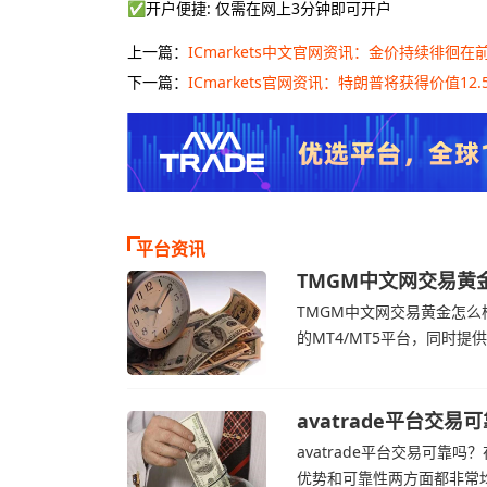
✅开户便捷: 仅需在网上3分钟即可开户
上一篇：
ICmarkets中文官网资讯：金价持续徘徊
下一篇：
ICmarkets官网资讯：特朗普将获得价值12
平台资讯
TMGM中文网交易黄
TMGM官网
TMGM中文网交易黄金怎么样
的MT4/MT5平台，同时
TMGM官网交易资讯了解，
加息的持续预期
avatrade平台
avatrade官网
avatrade平台交易可靠吗？
优势和可靠性两方面都非常