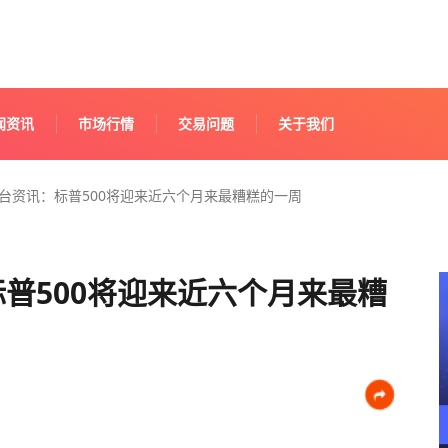
闻资讯
市场行情
交易问题
关于我们
ts平台资讯：标普500将迎来近六个月来最糟糕的一周
：标普500将迎来近六个月来最糟