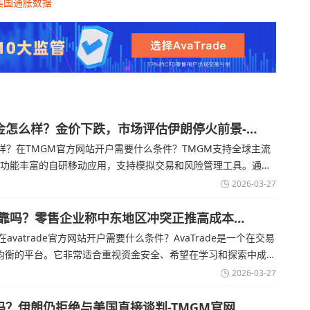
美国通胀数据
金怎么样？金价下跌，市场评估伊朗停火前景-
？在TMGM官方网站开户需要什么条件？‌‌‌TMGM支持全球主流
提供功能丰富的自研移动应用，支持模拟交易和风险管理工具。通过
金价周四回落，受​美元走强和油价上涨，使通胀担忧保持不变‌对
2026-03-27
交易可靠吗？零售企业称中东地区冲突正推高成本
在avatrade官方网站开户需要什么条件？‌‌‌AvaTrade是一个在交易
均衡的平台。它非常适合重视资金安全、希望在学习和探索中成长
rade官网交易资讯了解，零售企业警告称，中东地区的冲突正在推
2026-03-27
超出短期
吗？伊朗仍拒绝与美国直接谈判-TMGM官网