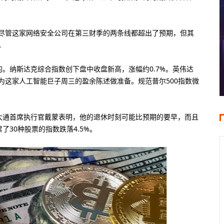
落约8%。尽管这家网络安全公司在第三财季的两条线都超出了预期，但其
。
。纳斯达克综合指数创下盘中收盘新高，涨幅约0.7%。英伟达
资者为这家人工智能巨子周三的盈余陈述做准备。规范普尔500指数微
根大通首席执行官戴蒙表明，他的退休时刻可能比预期的要早，而且
30种股票的指数跌落4.5%。
0倍
100美元
400倍
大杠杆
最低入金
最大杠杆
8倍
50美元
100倍
大杠杆
最低入金
最大杠杆