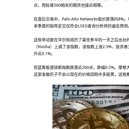
点，而标普500相关的期货也接近相等。
在盘后交易中，Palo Alto Networks股价跌
本季度的指导定见仅符合LSEG查询分析师的遍及预测
这些举动是在华尔街阅历了喜忧参半的一天之后出台的
（Nvidia）上调了该指数，该指数上涨2.5%，投
升近0.1%。
但蓝筹股道琼斯指数跌落近200点，跌幅0.5%。摩
这家金融巨子不会以现在的价格回购许多股票，这拖累了
10美元
20
最低入金
最
80美元
88
最低入金
最