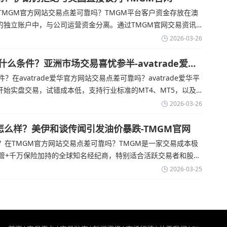
MGM官方网站交易点差可靠吗？‌‌‌TMGM平台客户资金存放在澳
的独立账户中，与公司运营资金分离。通过TMGM官网交易资讯
尽管德黑兰高级官员正在审查美国结束战争的提议
2026-03-26
有什么条件？亚洲市场交易喜忧参半-avatrade爱华
件？在avatrade爱华官方网站交易点差可靠吗？‌‌‌avatrade爱华平
始实盘交易，试错成本低，支持行业标准的MT4、MT5，以及
aOptions。通过avatrade爱华官网交易资讯了解，据伊朗伊斯兰共
2026-03-26
怎么样？美伊和谈传闻引发油价暴跌-TMGM官网
在TMGM官方网站交易点差可靠吗？‌‌‌TMGM是一家交易成本极
监管+千万保险加持的全球知名经纪商，特别适合活跃交易者和股票
官网交易资讯了解，周三亚洲交易时段,油价暴跌逾6%,布伦特原油跌
2026-03-25