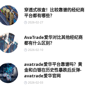
穿透式核查！比较靠谱的经纪商
平台都有哪些？
2026-02-27
AvaTrade爱华对比其他经纪商
都有什么区别？
2026-02-10
avatrade爱华平台靠谱吗？黄
金和白银在历史性暴跌后反弹-
avatrade爱华官网
2026-02-03