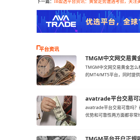
下一篇：
IB盈透平台资讯：黄金走势遭遇考验，关注
平台资讯
TMGM中文网交易黄
TMGM官网
TMGM中文网交易黄金怎么样
的MT4/MT5平台，同时
TMGM官网交易资讯了解，
加息的持续预期
avatrade平台
avatrade官网
avatrade平台交易可靠吗？
优势和可靠性两方面都非常
的新手交易者。通过avat
高成本，如果战争持续时间
TMGM平台开户正规