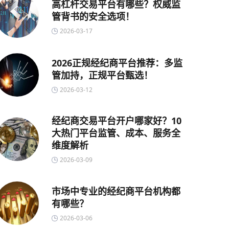
高杠杆交易平台有哪些？权威监
管背书的安全选项！
2026-03-17
2026正规经纪商平台推荐：多监
管加持，正规平台甄选！
2026-03-12
经纪商交易平台开户哪家好？10
大热门平台监管、成本、服务全
维度解析
2026-03-09
市场中专业的经纪商平台机构都
有哪些？
2026-03-06