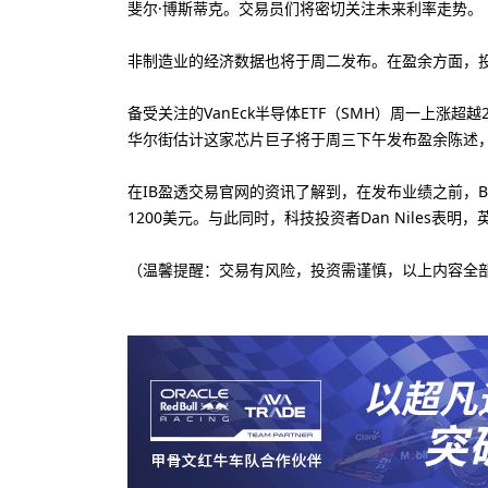
斐尔·博斯蒂克。交易员们将密切关注未来利率走势。
非制造业的经济数据也将于周二发布。在盈余方面，投资者
备受关注的VanEck半导体ETF（SMH）周一上涨超越
华尔街估计这家芯片巨子将于周三下午发布盈余陈述，
在IB盈透交易官网的资讯了解到，在发布业绩之前，B
1200美元。与此同时，科技投资者Dan Niles表
（温馨提醒：交易有风险，投资需谨慎，以上内容全