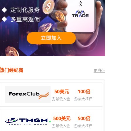
热门经纪商
更多>
50美元
100倍
最低入金
最大杠杆
500美元
500倍
最低入金
最大杠杆