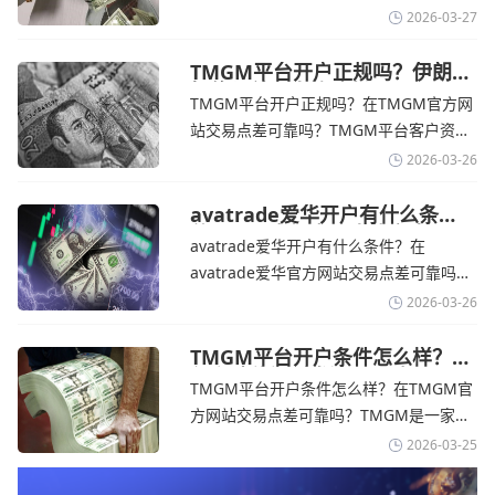
期
个在交易优势和可靠性两方面都非常均衡
2026-03-27
的平台。它非常适合重视资金安全、希望
在学习和探索中成长的新手交易者。通过
TMGM平台开户正规吗？伊朗仍
拒绝与美国直接谈判-TMGM官
avatrade官网交易资讯了解，零售企业警
TMGM平台开户正规吗？在TMGM官方网
网
告称，中东地区的冲突正在推高成本，如
站交易点差可靠吗？‌‌‌TMGM平台客户资金
果战争持续时间超出短期
存放在澳大利亚国民银行等顶级银行的独
2026-03-26
立账户中，与公司运营资金分离。通过
TMGM官网交易资讯了解，伊朗外交部长
avatrade爱华开户有什么条
件？亚洲市场交易喜忧参半-
表示，尽管德黑兰高级官员正在审查美国
avatrade爱华开户有什么条件？在
avatrade爱华官网
结束战争的提议
avatrade爱华官方网站交易点差可靠吗？‌‌‌
avatrade爱华平台的新手可以用很小的成
2026-03-26
本开始实盘交易，试错成本低，支持行业
标准的MT4、MT5，以及自研的
TMGM平台开户条件怎么样？美
伊和谈传闻引发油价暴跌-
AvaTradeGO和AvaOptions。通过
TMGM平台开户条件怎么样？在TMGM官
TMGM官网
avatrade爱华官网交易资讯了解，据伊朗
方网站交易点差可靠吗？‌‌‌TMGM是一家交
伊斯兰共和国外交部长称
易成本极低、产品极其丰富、ASIC监管
2026-03-25
+千万保险加持的全球知名经纪商，特别适
合活跃交易者和股票CFD投资者。通过