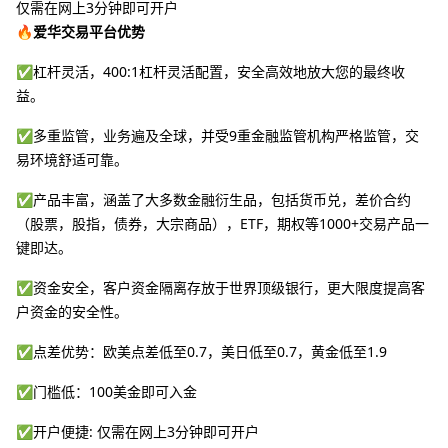
仅需在网上3分钟即可开户
🔥爱华交易平台优势
✅杠杆灵活，400:1杠杆灵活配置，安全高效地放大您的最终收
益。
✅多重监管，业务遍及全球，并受9重金融监管机构严格监管，交
易环境舒适可靠。
✅产品丰富，涵盖了大多数金融衍生品，包括货币兑，差价合约
（股票，股指，债券，大宗商品），ETF，期权等1000+交易产品一
键即达。
✅资金安全，客户资金隔离存放于世界顶级银行，更大限度提高客
户资金的安全性。
✅点差优势：欧美点差低至0.7，美日低至0.7，黄金低至1.9
✅门槛低：100美金即可入金
✅开户便捷: 仅需在网上3分钟即可开户