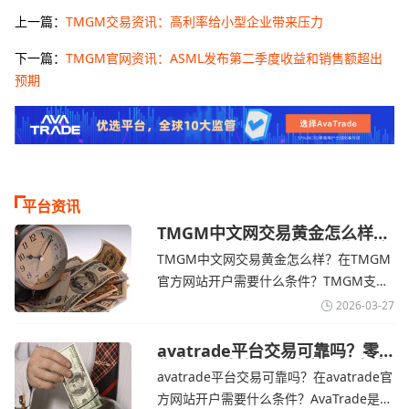
上一篇：
TMGM交易资讯：高利率给小型企业带来压力
下一篇：
TMGM官网资讯：ASML发布第二季度收益和销售额超出
预期
平台资讯
TMGM中文网交易黄金怎么样？
金价下跌，市场评估伊朗停火前
TMGM中文网交易黄金怎么样？在TMGM
景-TMGM官网
官方网站开户需要什么条件？‌‌‌TMGM支持
全球主流的MT4/MT5平台，同时提供功能
2026-03-27
丰富的自研移动应用，支持模拟交易和风
险管理工具。通过TMGM官网交易资讯了
avatrade平台交易可靠吗？零
售企业称中东地区冲突正推高成
解，金价周四回落，受​美元走强和油价上
avatrade平台交易可靠吗？在avatrade官
本avatrade官网
涨，使通胀担忧保持不变‌对加息的持续预
方网站开户需要什么条件？‌‌‌AvaTrade是一