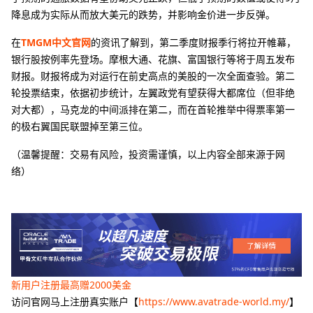
降息成为实际从而放大美元的跌势，并影响金价进一步反弹。
在
TMGM中文官网
的资讯了解到，第二季度财报季行将拉开帷幕，
银行股按例率先登场。摩根大通、花旗、富国银行等将于周五发布
财报。财报将成为对运行在前史高点的美股的一次全面查验。第二
轮投票结束，依据初步统计，左翼政党有望获得大都席位（但非绝
对大都），马克龙的中间派排在第二，而在首轮推举中得票率第一
的极右翼国民联盟掉至第三位。
（温馨提醒：交易有风险，投资需谨慎，以上内容全部来源于网
络）
新用户注册最高赠2000美金
访问官网马上注册真实账户【
https://www.avatrade-world.my/
】