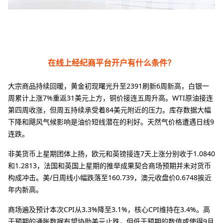
在线上经纪商平台开户有什么条件？
大宗商品持续回暖，黄金初现曙光升至2391刷新6周新高，白银一
周累计上涨7%重返31美元上方，铜价接连五周升高。WTI原油接连
第四周收涨，但周五持续承受着84美元附近的压力。库存数据大幅
下降和飓风气候影响是油价短线潜在的利好。天然气价格遭遇日线9
连跌。
非美货币上星期团体上扬，欧元和英镑接连7天上涨分别收于1.0840
和1.2813，法国和英国上星期的推举成果契合商场预期并未对货币
构成冲击。美/日周线小幅跌落至160.739，澳元收盘价0.6748挨近
年内新高。
商场遍及预计本次CPI从3.3%降至3.1%，核心CPI维持在3.4%。高
于预期的通胀数据有望协助美元止跌，但低于预期的数值或使得9月