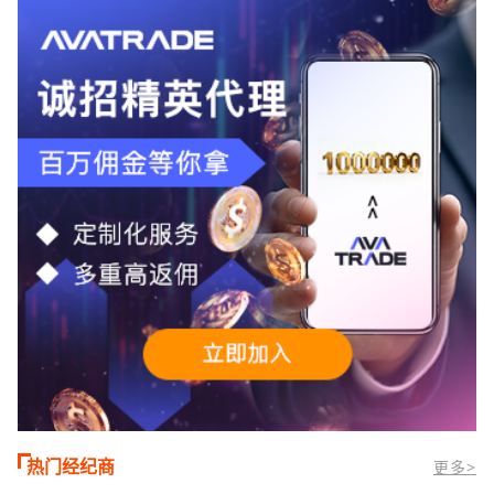
TMGM官网交易资讯了解，周三亚洲交易
时段,油价暴跌逾6%,布伦特原油跌破每桶
100美元
热门经纪商
更多>