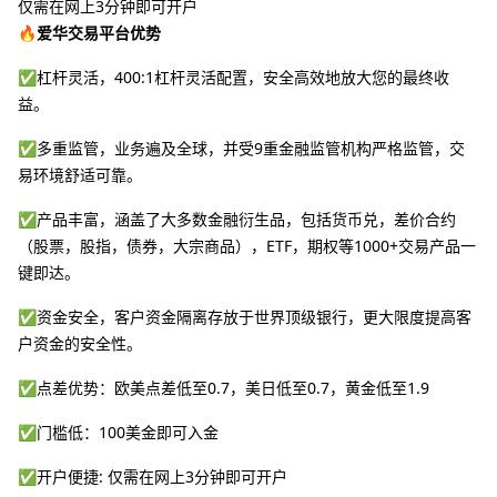
仅需在网上3分钟即可开户
🔥爱华交易平台优势
✅杠杆灵活，400:1杠杆灵活配置，安全高效地放大您的最终收
益。
✅多重监管，业务遍及全球，并受9重金融监管机构严格监管，交
易环境舒适可靠。
✅产品丰富，涵盖了大多数金融衍生品，包括货币兑，差价合约
（股票，股指，债券，大宗商品），ETF，期权等1000+交易产品一
键即达。
✅资金安全，客户资金隔离存放于世界顶级银行，更大限度提高客
户资金的安全性。
✅点差优势：欧美点差低至0.7，美日低至0.7，黄金低至1.9
✅门槛低：100美金即可入金
✅开户便捷: 仅需在网上3分钟即可开户