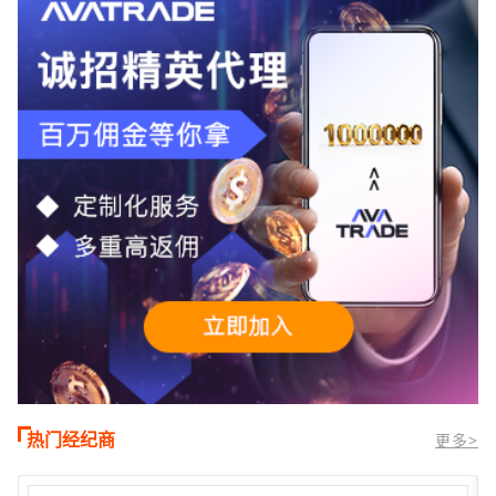
时段,油价暴跌逾6%,布伦特原油跌破每桶
100美元
热门经纪商
更多>