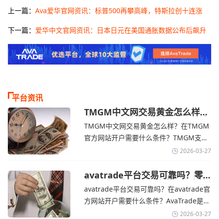
上一篇：
Ava爱华官网资讯：标普500再攀高峰，特斯拉创十连涨
下一篇：
爱华中文官网资讯：日本日元在美国通胀数据公布后飙升
平台资讯
TMGM中文网交易黄金怎么样？
金价下跌，市场评估伊朗停火前
TMGM中文网交易黄金怎么样？在TMGM
景-TMGM官网
官方网站开户需要什么条件？‌‌‌TMGM支持
全球主流的MT4/MT5平台，同时提供功能
2026-03-27
丰富的自研移动应用，支持模拟交易和风
险管理工具。通过TMGM官网交易资讯了
avatrade平台交易可靠吗？零
售企业称中东地区冲突正推高成
解，金价周四回落，受​美元走强和油价上
avatrade平台交易可靠吗？在avatrade官
本avatrade官网
涨，使通胀担忧保持不变‌对加息的持续预
方网站开户需要什么条件？‌‌‌AvaTrade是一
期
个在交易优势和可靠性两方面都非常均衡
2026-03-27