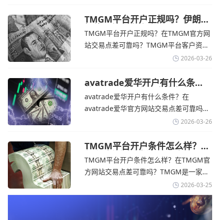
的平台。它非常适合重视资金安全、希望
在学习和探索中成长的新手交易者。通过
TMGM平台开户正规吗？伊朗仍
拒绝与美国直接谈判-TMGM官
avatrade官网交易资讯了解，零售企业警
TMGM平台开户正规吗？在TMGM官方网
网
告称，中东地区的冲突正在推高成本，如
站交易点差可靠吗？‌‌‌TMGM平台客户资金
果战争持续时间超出短期
存放在澳大利亚国民银行等顶级银行的独
2026-03-26
立账户中，与公司运营资金分离。通过
TMGM官网交易资讯了解，伊朗外交部长
avatrade爱华开户有什么条
件？亚洲市场交易喜忧参半-
表示，尽管德黑兰高级官员正在审查美国
avatrade爱华开户有什么条件？在
avatrade爱华官网
结束战争的提议
avatrade爱华官方网站交易点差可靠吗？‌‌‌
avatrade爱华平台的新手可以用很小的成
2026-03-26
本开始实盘交易，试错成本低，支持行业
标准的MT4、MT5，以及自研的
TMGM平台开户条件怎么样？美
伊和谈传闻引发油价暴跌-
AvaTradeGO和AvaOptions。通过
TMGM平台开户条件怎么样？在TMGM官
TMGM官网
avatrade爱华官网交易资讯了解，据伊朗
方网站交易点差可靠吗？‌‌‌TMGM是一家交
伊斯兰共和国外交部长称
易成本极低、产品极其丰富、ASIC监管
2026-03-25
+千万保险加持的全球知名经纪商，特别适
合活跃交易者和股票CFD投资者。通过
TMGM官网交易资讯了解，周三亚洲交易