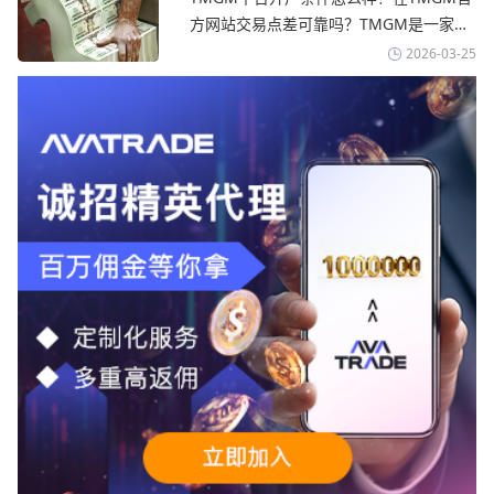
TMGM官网
avatrade爱华官网交易资讯了解，据伊朗
方网站交易点差可靠吗？‌‌‌TMGM是一家交
伊斯兰共和国外交部长称
易成本极低、产品极其丰富、ASIC监管
2026-03-25
+千万保险加持的全球知名经纪商，特别适
合活跃交易者和股票CFD投资者。通过
TMGM官网交易资讯了解，周三亚洲交易
时段,油价暴跌逾6%,布伦特原油跌破每桶
100美元