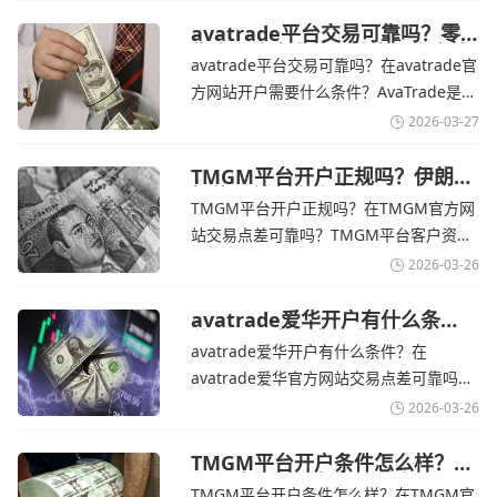
丰富的自研移动应用，支持模拟交易和风
险管理工具。通过TMGM官网交易资讯了
avatrade平台交易可靠吗？零
售企业称中东地区冲突正推高成
解，金价周四回落，受​美元走强和油价上
avatrade平台交易可靠吗？在avatrade官
本avatrade官网
涨，使通胀担忧保持不变‌对加息的持续预
方网站开户需要什么条件？‌‌‌AvaTrade是一
期
个在交易优势和可靠性两方面都非常均衡
2026-03-27
的平台。它非常适合重视资金安全、希望
在学习和探索中成长的新手交易者。通过
TMGM平台开户正规吗？伊朗仍
拒绝与美国直接谈判-TMGM官
avatrade官网交易资讯了解，零售企业警
TMGM平台开户正规吗？在TMGM官方网
网
告称，中东地区的冲突正在推高成本，如
站交易点差可靠吗？‌‌‌TMGM平台客户资金
果战争持续时间超出短期
存放在澳大利亚国民银行等顶级银行的独
2026-03-26
立账户中，与公司运营资金分离。通过
TMGM官网交易资讯了解，伊朗外交部长
avatrade爱华开户有什么条
件？亚洲市场交易喜忧参半-
表示，尽管德黑兰高级官员正在审查美国
avatrade爱华开户有什么条件？在
avatrade爱华官网
结束战争的提议
avatrade爱华官方网站交易点差可靠吗？‌‌‌
avatrade爱华平台的新手可以用很小的成
2026-03-26
本开始实盘交易，试错成本低，支持行业
标准的MT4、MT5，以及自研的
TMGM平台开户条件怎么样？美
伊和谈传闻引发油价暴跌-
AvaTradeGO和AvaOptions。通过
TMGM平台开户条件怎么样？在TMGM官