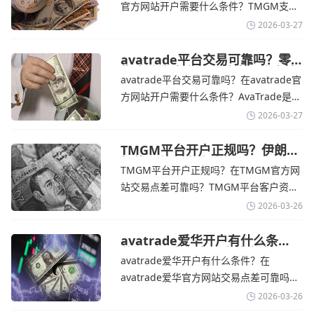
官方网站开户需要什么条件？‌‌‌TMGM支持
全球主流的MT4/MT5平台，同时提供功能
2026-03-27
丰富的自研移动应用，支持模拟交易和风
险管理工具。通过TMGM官网交易资讯了
avatrade平台交易可靠吗？零
售企业称中东地区冲突正推高成
解，金价周四回落，受​美元走强和油价上
avatrade平台交易可靠吗？在avatrade官
本avatrade官网
涨，使通胀担忧保持不变‌对加息的持续预
方网站开户需要什么条件？‌‌‌AvaTrade是一
期
个在交易优势和可靠性两方面都非常均衡
2026-03-27
的平台。它非常适合重视资金安全、希望
在学习和探索中成长的新手交易者。通过
TMGM平台开户正规吗？伊朗仍
拒绝与美国直接谈判-TMGM官
avatrade官网交易资讯了解，零售企业警
TMGM平台开户正规吗？在TMGM官方网
网
告称，中东地区的冲突正在推高成本，如
站交易点差可靠吗？‌‌‌TMGM平台客户资金
果战争持续时间超出短期
存放在澳大利亚国民银行等顶级银行的独
2026-03-26
立账户中，与公司运营资金分离。通过
TMGM官网交易资讯了解，伊朗外交部长
avatrade爱华开户有什么条
件？亚洲市场交易喜忧参半-
表示，尽管德黑兰高级官员正在审查美国
avatrade爱华开户有什么条件？在
avatrade爱华官网
结束战争的提议
avatrade爱华官方网站交易点差可靠吗？‌‌‌
avatrade爱华平台的新手可以用很小的成
2026-03-26
本开始实盘交易，试错成本低，支持行业