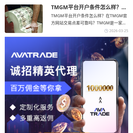
标准的MT4、MT5，以及自研的
TMGM平台开户条件怎么样？美
伊和谈传闻引发油价暴跌-
AvaTradeGO和AvaOptions。通过
TMGM平台开户条件怎么样？在TMGM官
TMGM官网
avatrade爱华官网交易资讯了解，据伊朗
方网站交易点差可靠吗？‌‌‌TMGM是一家交
伊斯兰共和国外交部长称
易成本极低、产品极其丰富、ASIC监管
2026-03-25
+千万保险加持的全球知名经纪商，特别适
合活跃交易者和股票CFD投资者。通过
TMGM官网交易资讯了解，周三亚洲交易
时段,油价暴跌逾6%,布伦特原油跌破每桶
100美元