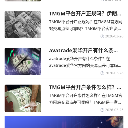
的平台。它非常适合重视资金安全、希望
在学习和探索中成长的新手交易者。通过
TMGM平台开户正规吗？伊朗仍
拒绝与美国直接谈判-TMGM官
avatrade官网交易资讯了解，零售企业警
TMGM平台开户正规吗？在TMGM官方网
网
告称，中东地区的冲突正在推高成本，如
站交易点差可靠吗？‌‌‌TMGM平台客户资金
果战争持续时间超出短期
存放在澳大利亚国民银行等顶级银行的独
2026-03-26
立账户中，与公司运营资金分离。通过
TMGM官网交易资讯了解，伊朗外交部长
avatrade爱华开户有什么条
件？亚洲市场交易喜忧参半-
表示，尽管德黑兰高级官员正在审查美国
avatrade爱华开户有什么条件？在
avatrade爱华官网
结束战争的提议
avatrade爱华官方网站交易点差可靠吗？‌‌‌
avatrade爱华平台的新手可以用很小的成
2026-03-26
本开始实盘交易，试错成本低，支持行业
标准的MT4、MT5，以及自研的
TMGM平台开户条件怎么样？美
伊和谈传闻引发油价暴跌-
AvaTradeGO和AvaOptions。通过
TMGM平台开户条件怎么样？在TMGM官
TMGM官网
avatrade爱华官网交易资讯了解，据伊朗
方网站交易点差可靠吗？‌‌‌TMGM是一家交
伊斯兰共和国外交部长称
易成本极低、产品极其丰富、ASIC监管
2026-03-25
+千万保险加持的全球知名经纪商，特别适
合活跃交易者和股票CFD投资者。通过