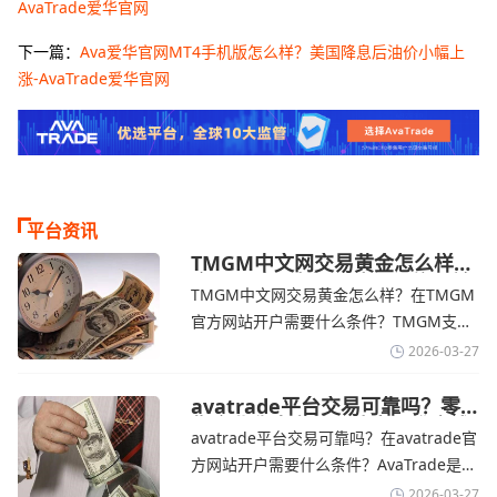
AvaTrade爱华官网
下一篇：
Ava爱华官网MT4手机版怎么样？美国降息后油价小幅上
涨-AvaTrade爱华官网
平台资讯
TMGM中文网交易黄金怎么样？
金价下跌，市场评估伊朗停火前
TMGM中文网交易黄金怎么样？在TMGM
景-TMGM官网
官方网站开户需要什么条件？‌‌‌TMGM支持
全球主流的MT4/MT5平台，同时提供功能
2026-03-27
丰富的自研移动应用，支持模拟交易和风
险管理工具。通过TMGM官网交易资讯了
avatrade平台交易可靠吗？零
售企业称中东地区冲突正推高成
解，金价周四回落，受​美元走强和油价上
avatrade平台交易可靠吗？在avatrade官
本avatrade官网
涨，使通胀担忧保持不变‌对加息的持续预
方网站开户需要什么条件？‌‌‌AvaTrade是一
期
个在交易优势和可靠性两方面都非常均衡
2026-03-27