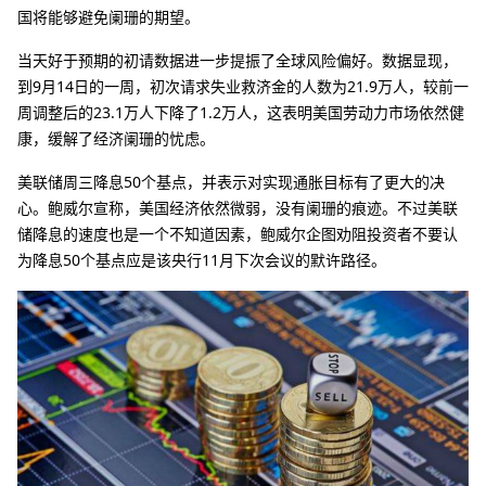
国将能够避免阑珊的期望。
当天好于预期的初请数据进一步提振了全球风险偏好。数据显现，
到9月14日的一周，初次请求失业救济金的人数为21.9万人，较前一
周调整后的23.1万人下降了1.2万人，这表明美国劳动力市场依然健
康，缓解了经济阑珊的忧虑。
美联储周三降息50个基点，并表示对实现通胀目标有了更大的决
心。鲍威尔宣称，美国经济依然微弱，没有阑珊的痕迹。不过美联
储降息的速度也是一个不知道因素，鲍威尔企图劝阻投资者不要认
为降息50个基点应是该央行11月下次会议的默许路径。