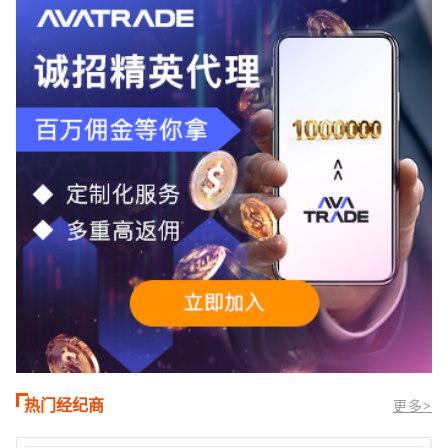
TMGM官网交易资讯了解，周三亚洲交易
时段,油价暴跌逾6%,布伦特原油跌破每桶
100美元
热门经纪商
更多>