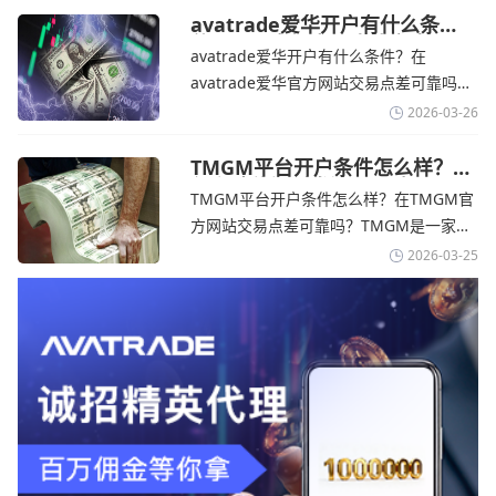
TMGM官网交易资讯了解，伊朗外交部长
avatrade爱华开户有什么条
件？亚洲市场交易喜忧参半-
表示，尽管德黑兰高级官员正在审查美国
avatrade爱华开户有什么条件？在
avatrade爱华官网
结束战争的提议
avatrade爱华官方网站交易点差可靠吗？‌‌‌
avatrade爱华平台的新手可以用很小的成
2026-03-26
本开始实盘交易，试错成本低，支持行业
标准的MT4、MT5，以及自研的
TMGM平台开户条件怎么样？美
伊和谈传闻引发油价暴跌-
AvaTradeGO和AvaOptions。通过
TMGM平台开户条件怎么样？在TMGM官
TMGM官网
avatrade爱华官网交易资讯了解，据伊朗
方网站交易点差可靠吗？‌‌‌TMGM是一家交
伊斯兰共和国外交部长称
易成本极低、产品极其丰富、ASIC监管
2026-03-25
+千万保险加持的全球知名经纪商，特别适
合活跃交易者和股票CFD投资者。通过
TMGM官网交易资讯了解，周三亚洲交易
时段,油价暴跌逾6%,布伦特原油跌破每桶
100美元