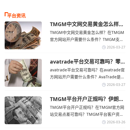
平台资讯
TMGM中文网交易黄金怎么样？
金价下跌，市场评估伊朗停火前
TMGM中文网交易黄金怎么样？在TMGM
景-TMGM官网
官方网站开户需要什么条件？‌‌‌TMGM支持
全球主流的MT4/MT5平台，同时提供功能
2026-03-27
丰富的自研移动应用，支持模拟交易和风
险管理工具。通过TMGM官网交易资讯了
avatrade平台交易可靠吗？零
售企业称中东地区冲突正推高成
解，金价周四回落，受​美元走强和油价上
avatrade平台交易可靠吗？在avatrade官
本avatrade官网
涨，使通胀担忧保持不变‌对加息的持续预
方网站开户需要什么条件？‌‌‌AvaTrade是一
期
个在交易优势和可靠性两方面都非常均衡
2026-03-27
的平台。它非常适合重视资金安全、希望
在学习和探索中成长的新手交易者。通过
TMGM平台开户正规吗？伊朗仍
拒绝与美国直接谈判-TMGM官
avatrade官网交易资讯了解，零售企业警
TMGM平台开户正规吗？在TMGM官方网
网
告称，中东地区的冲突正在推高成本，如
站交易点差可靠吗？‌‌‌TMGM平台客户资金
果战争持续时间超出短期
存放在澳大利亚国民银行等顶级银行的独
2026-03-26
立账户中，与公司运营资金分离。通过