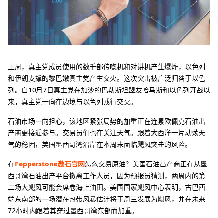
上周，真主党成员使用的数千部传唿机和对讲机产生爆炸，以色列
和伊朗支撑的黎巴嫩真主党产生交火。这次突击被广泛归咎于以色
列。自10月7日真主党在加沙的巴勒斯坦盟友哈马斯和以色列开战以
来，真主党一向在边境与以色列戎行交火。
石油市场一向担心，该地区紧张局势的加重正在连累欧佩克石油出
产商更接近参与。交易员们也在关注天气。跟着大西洋一片动荡天
气的稳固，美国墨西哥湾沿岸在本周末面临飓风突击的风险。
在
Pepperstone激石官网
怎么交易原油？美国石油出产商正在从墨
西哥湾石油出产平台撤离工作人员，因为预报员猜测，两周内的第
二场大飓风可能会席卷海上油田。美国国家飓风中心表明，古巴西
端东南部的一场潜在热带风暴估计将于周三发展为飓风，并在未来
72小时内跟着其穿过墨西哥湾东部而加重。