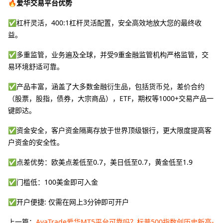
🔥爱华交易平台优势
✅杠杆灵活，400:1杠杆灵活配置，安全高效地放大您的最终收
益。
✅多重监管，业务遍及全球，并受9重金融监管机构严格监管，交
易环境舒适可靠。
✅产品丰富，涵盖了大多数金融衍生品，包括货币兑，差价合约
（股票，股指，债券，大宗商品），ETF，期权等1000+交易产品一
键即达。
✅资金安全，客户资金隔离存放于世界顶级银行，更大限度提高客
户资金的安全性。
✅点差优势：欧美点差低至0.7，美日低至0.7，黄金低至1.9
✅门槛低：100美金即可入金
✅开户便捷: 仅需在网上3分钟即可开户
上一篇：
AvaTrade爱华MT5平台可靠吗？标普500指数创历史新高-