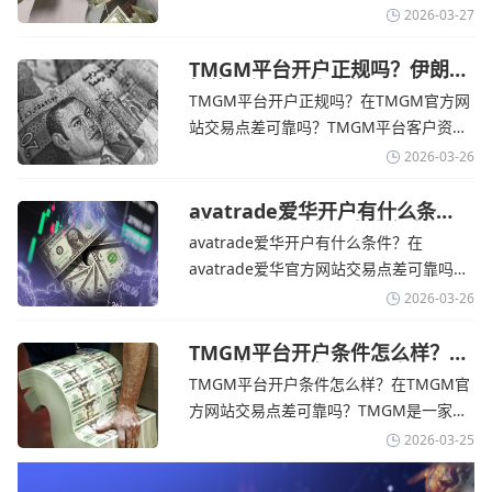
期
个在交易优势和可靠性两方面都非常均衡
2026-03-27
的平台。它非常适合重视资金安全、希望
在学习和探索中成长的新手交易者。通过
TMGM平台开户正规吗？伊朗仍
拒绝与美国直接谈判-TMGM官
avatrade官网交易资讯了解，零售企业警
TMGM平台开户正规吗？在TMGM官方网
网
告称，中东地区的冲突正在推高成本，如
站交易点差可靠吗？‌‌‌TMGM平台客户资金
果战争持续时间超出短期
存放在澳大利亚国民银行等顶级银行的独
2026-03-26
立账户中，与公司运营资金分离。通过
TMGM官网交易资讯了解，伊朗外交部长
avatrade爱华开户有什么条
件？亚洲市场交易喜忧参半-
表示，尽管德黑兰高级官员正在审查美国
avatrade爱华开户有什么条件？在
avatrade爱华官网
结束战争的提议
avatrade爱华官方网站交易点差可靠吗？‌‌‌
avatrade爱华平台的新手可以用很小的成
2026-03-26
本开始实盘交易，试错成本低，支持行业
标准的MT4、MT5，以及自研的
TMGM平台开户条件怎么样？美
伊和谈传闻引发油价暴跌-
AvaTradeGO和AvaOptions。通过
TMGM平台开户条件怎么样？在TMGM官
TMGM官网
avatrade爱华官网交易资讯了解，据伊朗
方网站交易点差可靠吗？‌‌‌TMGM是一家交
伊斯兰共和国外交部长称
易成本极低、产品极其丰富、ASIC监管
2026-03-25
+千万保险加持的全球知名经纪商，特别适
合活跃交易者和股票CFD投资者。通过