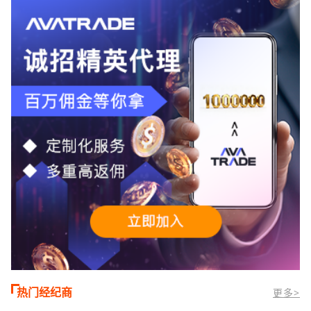
TMGM官网交易资讯了解，周三亚洲交易
时段,油价暴跌逾6%,布伦特原油跌破每桶
100美元
热门经纪商
更多>