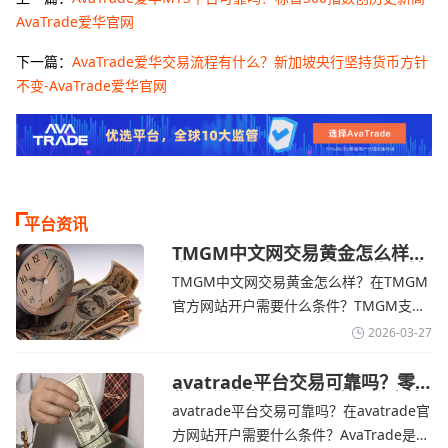
AvaTrade爱华官网
下一篇：
AvaTrade爱华交易流程有什么？新加坡央行坚持货币方针
不变-AvaTrade爱华官网
平台资讯
TMGM中文网交易黄金怎么样？
金价下跌，市场评估伊朗停火前
TMGM中文网交易黄金怎么样？在TMGM
景-TMGM官网
官方网站开户需要什么条件？‌‌‌TMGM支持
全球主流的MT4/MT5平台，同时提供功能
2026-03-27
丰富的自研移动应用，支持模拟交易和风
险管理工具。通过TMGM官网交易资讯了
avatrade平台交易可靠吗？零
售企业称中东地区冲突正推高成
解，金价周四回落，受​美元走强和油价上
avatrade平台交易可靠吗？在avatrade官
本avatrade官网
涨，使通胀担忧保持不变‌对加息的持续预
方网站开户需要什么条件？‌‌‌AvaTrade是一