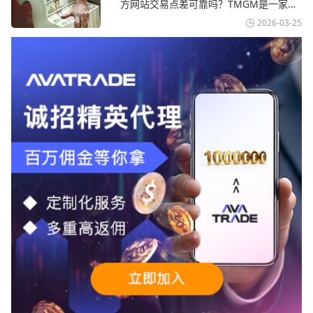
方网站交易点差可靠吗？‌‌‌TMGM是一家交
伊斯兰共和国外交部长称
易成本极低、产品极其丰富、ASIC监管
2026-03-25
+千万保险加持的全球知名经纪商，特别适
合活跃交易者和股票CFD投资者。通过
TMGM官网交易资讯了解，周三亚洲交易
时段,油价暴跌逾6%,布伦特原油跌破每桶
100美元