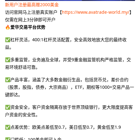
新用户注册最高赠2000美金
访问官网马上注册真实账户【
https://www.avatrade-world.my/
】
仅需在网上3分钟即可开户
🔥爱华交易平台优势
✅杠杆灵活，400:1杠杆灵活配置，安全高效地放大您的最终收
益。
✅多重监管，业务遍及全球，并受9重金融监管机构严格监管，交
易环境舒适可靠。
✅产品丰富，涵盖了大多数金融衍生品，包括货币兑，差价合约
（股票，股指，债券，大宗商品），ETF，期权等1000+交易产品一
键即达。
✅资金安全，客户资金隔离存放于世界顶级银行，更大限度提高客
户资金的安全性。
✅点差优势：欧美点差低至0.7，美日低至0.7，黄金低至1.9
✅门槛低：100美金即可入金