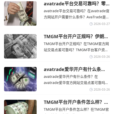
险管理工具。通过TMGM官网交易资讯了
avatrade平台交易可靠吗？零
售企业称中东地区冲突正推高成
解，金价周四回落，受​美元走强和油价上
avatrade平台交易可靠吗？在avatrade官
本avatrade官网
涨，使通胀担忧保持不变‌对加息的持续预
方网站开户需要什么条件？‌‌‌AvaTrade是一
期
个在交易优势和可靠性两方面都非常均衡
2026-03-27
的平台。它非常适合重视资金安全、希望
在学习和探索中成长的新手交易者。通过
TMGM平台开户正规吗？伊朗仍
拒绝与美国直接谈判-TMGM官
avatrade官网交易资讯了解，零售企业警
TMGM平台开户正规吗？在TMGM官方网
网
告称，中东地区的冲突正在推高成本，如
站交易点差可靠吗？‌‌‌TMGM平台客户资金
果战争持续时间超出短期
存放在澳大利亚国民银行等顶级银行的独
2026-03-26
立账户中，与公司运营资金分离。通过
TMGM官网交易资讯了解，伊朗外交部长
avatrade爱华开户有什么条
件？亚洲市场交易喜忧参半-
表示，尽管德黑兰高级官员正在审查美国
avatrade爱华开户有什么条件？在
avatrade爱华官网
结束战争的提议
avatrade爱华官方网站交易点差可靠吗？‌‌‌
avatrade爱华平台的新手可以用很小的成
2026-03-26
本开始实盘交易，试错成本低，支持行业
标准的MT4、MT5，以及自研的
TMGM平台开户条件怎么样？美
伊和谈传闻引发油价暴跌-
AvaTradeGO和AvaOptions。通过
TMGM平台开户条件怎么样？在TMGM官
TMGM官网
avatrade爱华官网交易资讯了解，据伊朗