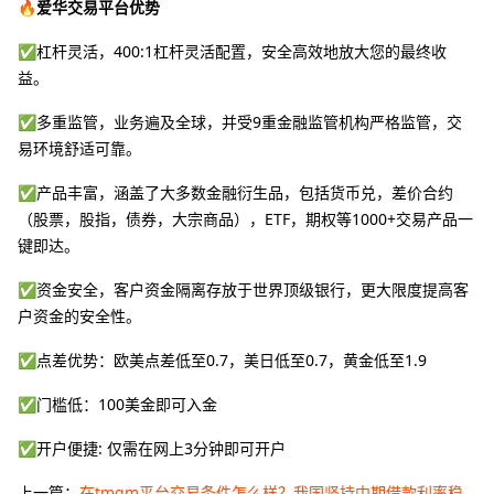
🔥爱华交易平台优势
✅杠杆灵活，400:1杠杆灵活配置，安全高效地放大您的最终收
益。
✅多重监管，业务遍及全球，并受9重金融监管机构严格监管，交
易环境舒适可靠。
✅产品丰富，涵盖了大多数金融衍生品，包括货币兑，差价合约
（股票，股指，债券，大宗商品），ETF，期权等1000+交易产品一
键即达。
✅资金安全，客户资金隔离存放于世界顶级银行，更大限度提高客
户资金的安全性。
✅点差优势：欧美点差低至0.7，美日低至0.7，黄金低至1.9
✅门槛低：100美金即可入金
✅开户便捷: 仅需在网上3分钟即可开户
上一篇：
在tmgm平台交易条件怎么样？我国坚持中期借款利率稳