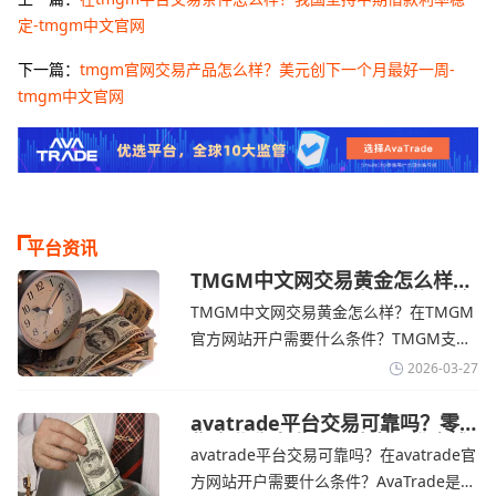
定-tmgm中文官网
下一篇：
tmgm官网交易产品怎么样？美元创下一个月最好一周-
tmgm中文官网
平台资讯
TMGM中文网交易黄金怎么样？
金价下跌，市场评估伊朗停火前
TMGM中文网交易黄金怎么样？在TMGM
景-TMGM官网
官方网站开户需要什么条件？‌‌‌TMGM支持
全球主流的MT4/MT5平台，同时提供功能
2026-03-27
丰富的自研移动应用，支持模拟交易和风
险管理工具。通过TMGM官网交易资讯了
avatrade平台交易可靠吗？零
售企业称中东地区冲突正推高成
解，金价周四回落，受​美元走强和油价上
avatrade平台交易可靠吗？在avatrade官
本avatrade官网
涨，使通胀担忧保持不变‌对加息的持续预
方网站开户需要什么条件？‌‌‌AvaTrade是一