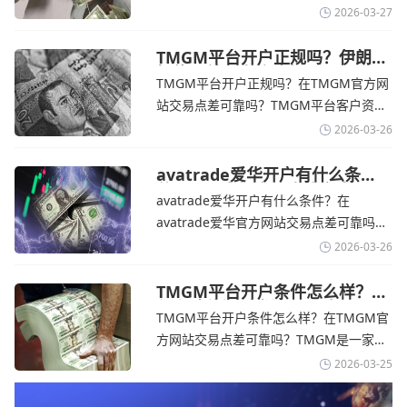
期
个在交易优势和可靠性两方面都非常均衡
2026-03-27
的平台。它非常适合重视资金安全、希望
在学习和探索中成长的新手交易者。通过
TMGM平台开户正规吗？伊朗仍
拒绝与美国直接谈判-TMGM官
avatrade官网交易资讯了解，零售企业警
TMGM平台开户正规吗？在TMGM官方网
网
告称，中东地区的冲突正在推高成本，如
站交易点差可靠吗？‌‌‌TMGM平台客户资金
果战争持续时间超出短期
存放在澳大利亚国民银行等顶级银行的独
2026-03-26
立账户中，与公司运营资金分离。通过
TMGM官网交易资讯了解，伊朗外交部长
avatrade爱华开户有什么条
件？亚洲市场交易喜忧参半-
表示，尽管德黑兰高级官员正在审查美国
avatrade爱华开户有什么条件？在
avatrade爱华官网
结束战争的提议
avatrade爱华官方网站交易点差可靠吗？‌‌‌
avatrade爱华平台的新手可以用很小的成
2026-03-26
本开始实盘交易，试错成本低，支持行业
标准的MT4、MT5，以及自研的
TMGM平台开户条件怎么样？美
伊和谈传闻引发油价暴跌-
AvaTradeGO和AvaOptions。通过
TMGM平台开户条件怎么样？在TMGM官
TMGM官网
avatrade爱华官网交易资讯了解，据伊朗
方网站交易点差可靠吗？‌‌‌TMGM是一家交
伊斯兰共和国外交部长称
易成本极低、产品极其丰富、ASIC监管
2026-03-25
+千万保险加持的全球知名经纪商，特别适
合活跃交易者和股票CFD投资者。通过