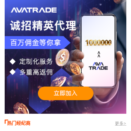
TMGM官网交易资讯了解，周三亚洲交易
时段,油价暴跌逾6%,布伦特原油跌破每桶
100美元
热门经纪商
更多>