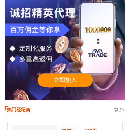
时段,油价暴跌逾6%,布伦特原油跌破每桶
100美元
热门经纪商
更多>