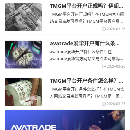
在学习和探索中成长的新手交易者。通过
TMGM平台开户正规吗？伊朗仍
拒绝与美国直接谈判-TMGM官
avatrade官网交易资讯了解，零售企业警
TMGM平台开户正规吗？在TMGM官方网
网
告称，中东地区的冲突正在推高成本，如
站交易点差可靠吗？‌‌‌TMGM平台客户资金
果战争持续时间超出短期
存放在澳大利亚国民银行等顶级银行的独
2026-03-26
立账户中，与公司运营资金分离。通过
TMGM官网交易资讯了解，伊朗外交部长
avatrade爱华开户有什么条
件？亚洲市场交易喜忧参半-
表示，尽管德黑兰高级官员正在审查美国
avatrade爱华开户有什么条件？在
avatrade爱华官网
结束战争的提议
avatrade爱华官方网站交易点差可靠吗？‌‌‌
avatrade爱华平台的新手可以用很小的成
2026-03-26
本开始实盘交易，试错成本低，支持行业
标准的MT4、MT5，以及自研的
TMGM平台开户条件怎么样？美
伊和谈传闻引发油价暴跌-
AvaTradeGO和AvaOptions。通过
TMGM平台开户条件怎么样？在TMGM官
TMGM官网
avatrade爱华官网交易资讯了解，据伊朗
方网站交易点差可靠吗？‌‌‌TMGM是一家交
伊斯兰共和国外交部长称
易成本极低、产品极其丰富、ASIC监管
2026-03-25
+千万保险加持的全球知名经纪商，特别适
合活跃交易者和股票CFD投资者。通过
TMGM官网交易资讯了解，周三亚洲交易