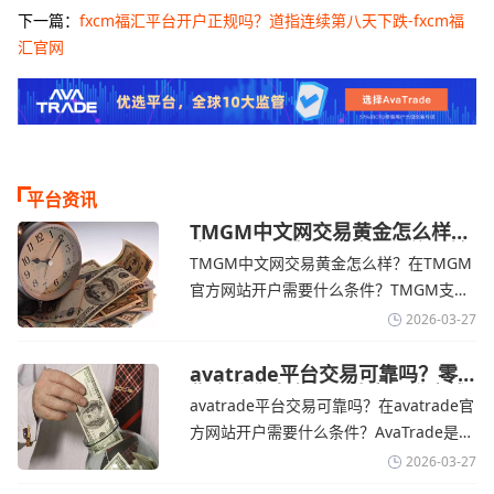
下一篇：
fxcm福汇平台开户正规吗？道指连续第八天下跌-fxcm福
汇官网
平台资讯
TMGM中文网交易黄金怎么样？
金价下跌，市场评估伊朗停火前
TMGM中文网交易黄金怎么样？在TMGM
景-TMGM官网
官方网站开户需要什么条件？‌‌‌TMGM支持
全球主流的MT4/MT5平台，同时提供功能
2026-03-27
丰富的自研移动应用，支持模拟交易和风
险管理工具。通过TMGM官网交易资讯了
avatrade平台交易可靠吗？零
售企业称中东地区冲突正推高成
解，金价周四回落，受​美元走强和油价上
avatrade平台交易可靠吗？在avatrade官
本avatrade官网
涨，使通胀担忧保持不变‌对加息的持续预
方网站开户需要什么条件？‌‌‌AvaTrade是一
期
个在交易优势和可靠性两方面都非常均衡
2026-03-27
的平台。它非常适合重视资金安全、希望