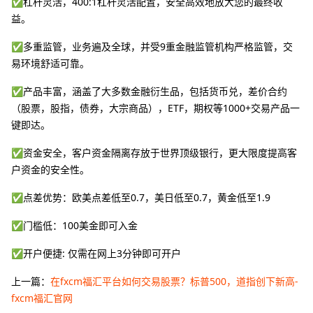
✅杠杆灵活，400:1杠杆灵活配置，安全高效地放大您的最终收
益。
✅多重监管，业务遍及全球，并受9重金融监管机构严格监管，交
易环境舒适可靠。
✅产品丰富，涵盖了大多数金融衍生品，包括货币兑，差价合约
（股票，股指，债券，大宗商品），ETF，期权等1000+交易产品一
键即达。
✅资金安全，客户资金隔离存放于世界顶级银行，更大限度提高客
户资金的安全性。
✅点差优势：欧美点差低至0.7，美日低至0.7，黄金低至1.9
✅门槛低：100美金即可入金
✅开户便捷: 仅需在网上3分钟即可开户
上一篇：
在fxcm福汇平台如何交易股票？标普500，道指创下新高-
fxcm福汇官网