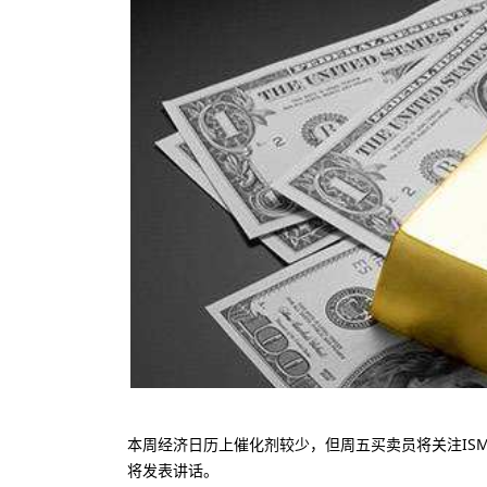
0美金
500倍倍
500美元
20
低入金
最大杠杆
最低入金
最
0美元
400倍
50美元
10
低入金
最大杠杆
最低入金
最
本周经济日历上催化剂较少，但周五买卖员将关注IS
将发表讲话。