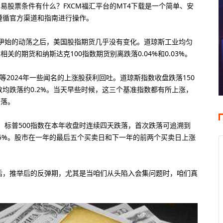
交易股票条件有什么？FXCM福汇平台的MT4下载是一个简单、安
遵循官方渠道和指南进行操作。
年伊始的动荡之后，美国股指期货几乎没有变化。道琼斯工业均匀
相关的期货和纳斯达克100指数期货别离跌落0.04%和0.03%。
2024年一些闻名的上涨股获利回吐。道琼斯指数收盘跌落150
指数均跌落约0.2%。当天早些时候，这三个基准指数都有所上涨，
回落。
，标普500指数在本年收盘时连续四天跌落，首次跌落可追溯到
2.5%。股市在一年的最后五个买卖日和下一年的前两个买卖日上涨
0倍
10美元
200倍
大杠杆
最低入金
最大杠杆
后，推举后的反弹期，尤其是当咱们从头陷入会集问题时，咱们真
0倍
80美元
888倍
大杠杆
最低入金
最大杠杆