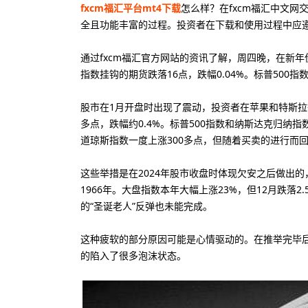
fxcm福汇平台mt4下载
怎么样？在fxcm福汇中文网
全且功能丰富的过程。投资者在下载和使用过程中应
通过fxcm福汇官方网站的资讯了解，周四晚，在新
指数挂钩的期货跌落16点，跌幅0.04%。标普500指数
股市在1月开盘时出现了震动，投资者在苹果和特斯拉等
多点，跌幅约0.4%。标普500指数和纳斯达克归纳
道琼斯指数一度上涨300多点，但随着买卖的进行而
这些举措是在2024年股市收盘时体现欠安之后做出的
1966年。大盘指数本年大幅上涨23%，但12月跌落
的“圣诞老人”反弹也未能完成。
0美元
400倍
50美元
10
低入金
最大杠杆
最低入金
最
这种疲软的部分原因可能是心情驱动的。在推举完毕
的陷入了很多泡沫状态。
0美元
100倍
500美元
50
低入金
最大杠杆
最低入金
最