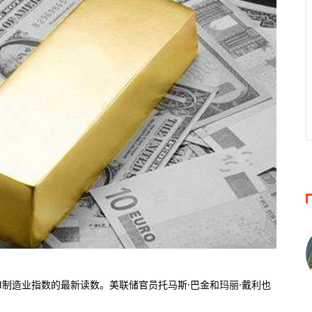
0倍
50美元
100倍
大杠杆
最低入金
最大杠杆
0倍
1美元
400倍
大杠杆
最低入金
最大杠杆
M制造业指数的最新读数。美联储官员托马斯·巴金和玛丽·戴利也