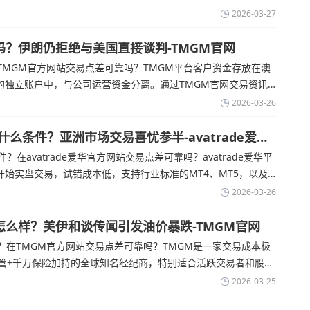
rade官网交易资讯了解，零售企业警告称，中东地区的冲突正在推
2026-03-27
超出短期
吗？伊朗仍拒绝与美国直接谈判-TMGM官网
MGM官方网站交易点差可靠吗？‌‌‌TMGM平台客户资金存放在澳
的独立账户中，与公司运营资金分离。通过TMGM官网交易资讯
尽管德黑兰高级官员正在审查美国结束战争的提议
2026-03-26
有什么条件？亚洲市场交易喜忧参半-avatrade爱华
件？在avatrade爱华官方网站交易点差可靠吗？‌‌‌avatrade爱华平
始实盘交易，试错成本低，支持行业标准的MT4、MT5，以及
aOptions。通过avatrade爱华官网交易资讯了解，据伊朗伊斯兰共
2026-03-26
怎么样？美伊和谈传闻引发油价暴跌-TMGM官网
在TMGM官方网站交易点差可靠吗？‌‌‌TMGM是一家交易成本极
监管+千万保险加持的全球知名经纪商，特别适合活跃交易者和股票
官网交易资讯了解，周三亚洲交易时段,油价暴跌逾6%,布伦特原油跌
2026-03-25