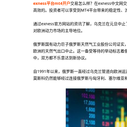
exness平台mt4开户
交易怎么样？在exness中文网
高效的。投资者可以享受到MT4平台带来的稳定性、
通过exness官方网站的资讯了解，乌克兰在元旦
对欧洲动力市场的主导地位。
俄罗斯国有动力巨子俄罗斯天然气工业股份公司证实，
欧洲的天然气出口中止。这一备受等待的举动标志着
中，双方都不乐意达到新协议。
自1991年以来，俄罗斯一直经过乌克兰管道向欧洲
莫斯科仍然能够经过连接俄罗斯与匈牙利、塞尔维亚和土耳
10美元
20
最低入金
最
80美元
88
最低入金
最