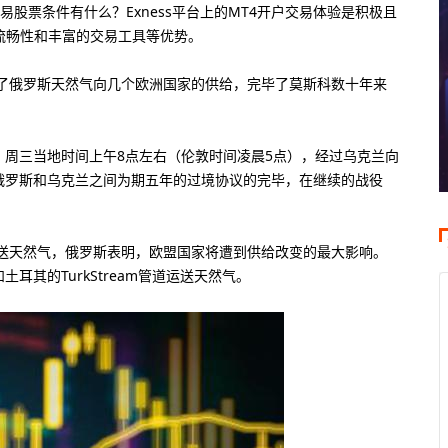
交易股票条件有什么？Exness平台上的MT4开户交易体验是积极且
流畅性和丰富的交易工具等优势。
中止了俄罗斯天然气向几个欧洲国家的供给，完毕了莫斯科数十年来
周三当地时间上午8点左右（伦敦时间凌晨5点），经过乌克兰向
俄罗斯和乌克兰之间为期五年的过境协议的完毕，在继续的战役
运送天然气，俄罗斯表明，欧盟国家将遭到供给改变的最大影响。
其的TurkStream管道运送天然气。
0倍
100美元
400倍
大杠杆
最低入金
最大杠杆
8倍
50美元
100倍
大杠杆
最低入金
最大杠杆