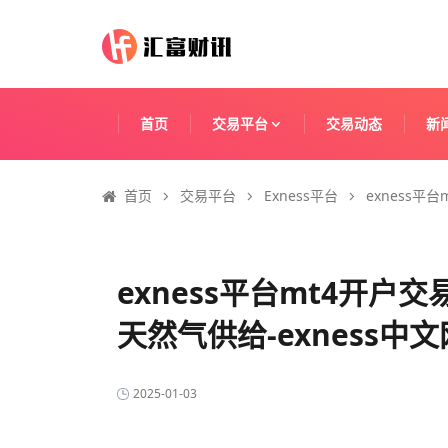
首页
交易平台
交易动态
新
首页
交易平台
Exness平台
exness平
exness平台mt4开
天然气供给-exness中文
2025-01-03