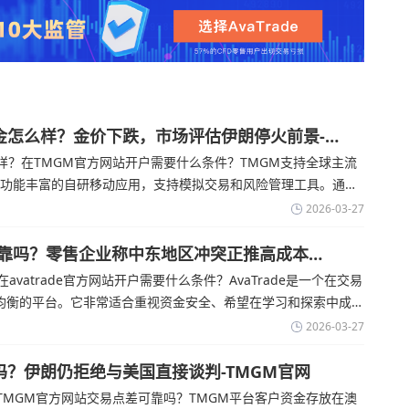
金怎么样？金价下跌，市场评估伊朗停火前景-
？在TMGM官方网站开户需要什么条件？‌‌‌TMGM支持全球主流
提供功能丰富的自研移动应用，支持模拟交易和风险管理工具。通过
金价周四回落，受​美元走强和油价上涨，使通胀担忧保持不变‌对
2026-03-27
交易可靠吗？零售企业称中东地区冲突正推高成本
在avatrade官方网站开户需要什么条件？‌‌‌AvaTrade是一个在交易
均衡的平台。它非常适合重视资金安全、希望在学习和探索中成长
rade官网交易资讯了解，零售企业警告称，中东地区的冲突正在推
2026-03-27
超出短期
吗？伊朗仍拒绝与美国直接谈判-TMGM官网
MGM官方网站交易点差可靠吗？‌‌‌TMGM平台客户资金存放在澳