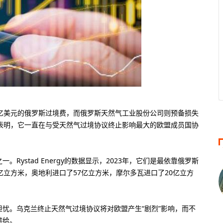
0倍
50美金
500倍倍
大杠杆
最低入金
最大杠杆
0倍
100美元
400倍
大杠杆
最低入金
最大杠杆
亿美元的俄罗斯过境费，而俄罗斯天然气工业股份公司则预备损失
表明，它一直在与受天然气过境协议终止影响最大的欧盟成员国协
ystad Energy的数据显示，2023年，它们是最依靠俄罗斯
亿立方米，奥地利进口了57亿立方米，摩尔多瓦进口了20亿立方
忧。乌克兰终止天然气过境协议将对欧盟产生“剧烈”影响，而不
供给。