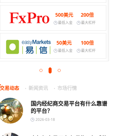
500美元
200倍
最低入金
最大杠杆
50美元
100倍
最低入金
最大杠杆
交易动态
新闻资讯
市场行情
国内经纪商交易平台有什么靠谱
的平台？
2026-03-18