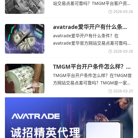
告称，中东地区的冲突正在推高成本，如
站交易点差可靠吗？‌‌‌TMGM平台客户资金
果战争持续时间超出短期
存放在澳大利亚国民银行等顶级银行的独
2026-03-26
立账户中，与公司运营资金分离。通过
TMGM官网交易资讯了解，伊朗外交部长
avatrade爱华开户有什么条
件？亚洲市场交易喜忧参半-
表示，尽管德黑兰高级官员正在审查美国
avatrade爱华开户有什么条件？在
avatrade爱华官网
结束战争的提议
avatrade爱华官方网站交易点差可靠吗？‌‌‌
avatrade爱华平台的新手可以用很小的成
2026-03-26
本开始实盘交易，试错成本低，支持行业
标准的MT4、MT5，以及自研的
TMGM平台开户条件怎么样？美
伊和谈传闻引发油价暴跌-
AvaTradeGO和AvaOptions。通过
TMGM平台开户条件怎么样？在TMGM官
TMGM官网
avatrade爱华官网交易资讯了解，据伊朗
方网站交易点差可靠吗？‌‌‌TMGM是一家交
伊斯兰共和国外交部长称
易成本极低、产品极其丰富、ASIC监管
2026-03-25
+千万保险加持的全球知名经纪商，特别适
合活跃交易者和股票CFD投资者。通过
TMGM官网交易资讯了解，周三亚洲交易
时段,油价暴跌逾6%,布伦特原油跌破每桶
100美元