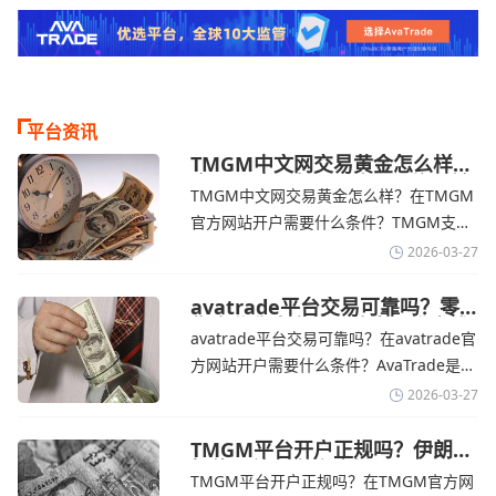
平台资讯
TMGM中文网交易黄金怎么样？
金价下跌，市场评估伊朗停火前
TMGM中文网交易黄金怎么样？在TMGM
景-TMGM官网
官方网站开户需要什么条件？‌‌‌TMGM支持
全球主流的MT4/MT5平台，同时提供功能
2026-03-27
丰富的自研移动应用，支持模拟交易和风
险管理工具。通过TMGM官网交易资讯了
avatrade平台交易可靠吗？零
售企业称中东地区冲突正推高成
解，金价周四回落，受​美元走强和油价上
avatrade平台交易可靠吗？在avatrade官
本avatrade官网
涨，使通胀担忧保持不变‌对加息的持续预
方网站开户需要什么条件？‌‌‌AvaTrade是一
期
个在交易优势和可靠性两方面都非常均衡
2026-03-27
的平台。它非常适合重视资金安全、希望
在学习和探索中成长的新手交易者。通过
TMGM平台开户正规吗？伊朗仍
拒绝与美国直接谈判-TMGM官
avatrade官网交易资讯了解，零售企业警
TMGM平台开户正规吗？在TMGM官方网
网