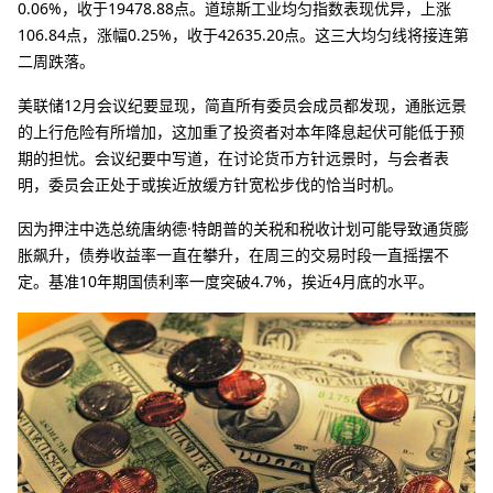
0.06%，收于19478.88点。道琼斯工业均匀指数表现优异，上涨
106.84点，涨幅0.25%，收于42635.20点。这三大均匀线将接连第
二周跌落。
美联储12月会议纪要显现，简直所有委员会成员都发现，通胀远景
的上行危险有所增加，这加重了投资者对本年降息起伏可能低于预
期的担忧。会议纪要中写道，在讨论货币方针远景时，与会者表
明，委员会正处于或挨近放缓方针宽松步伐的恰当时机。
因为押注中选总统唐纳德·特朗普的关税和税收计划可能导致通货膨
胀飙升，债券收益率一直在攀升，在周三的交易时段一直摇摆不
定。基准10年期国债利率一度突破4.7%，挨近4月底的水平。