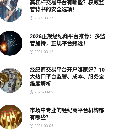
高杠杆交易平台有哪些？权威监
管背书的安全选项！
2026-03-17
2026正规经纪商平台推荐：多监
管加持，正规平台甄选！
2026-03-12
经纪商交易平台开户哪家好？10
大热门平台监管、成本、服务全
维度解析
2026-03-09
市场中专业的经纪商平台机构都
有哪些？
2026-03-06