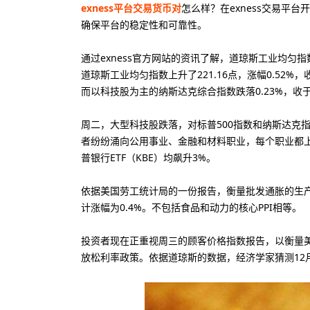
exness平台交易货币对
怎么样？在exness交易平台
确保平台的稳定性和可靠性。
通过exness官方网站的资讯了解，道琼斯工业均
道琼斯工业均匀指数上升了221.16点，涨幅0.52%，收于
而以科技股为主的纳斯达克综合指数跌落0.23%，收于19
周二，大型科技股跌落，对标普500指数和纳斯达克指
者纷纷涌向公用事业、金融和材料职业，每个职业都上涨了
普银行ETF（KBE）均飙升3%。
依据美国劳工统计局的一份报告，衡量批发通胀的生产
计涨幅为0.4%。不包括食品和动力的核心PPI相等。
10美元
20
最低入金
最
投资者现在正重视周三的顾客价格指数报告，以衡量
放松利率政策。依据道琼斯的数据，经济学家猜测12月整
80美元
88
最低入金
最