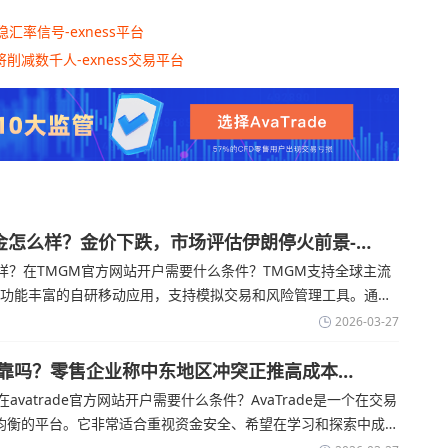
汇率信号-exness平台
将削减数千人-exness交易平台
金怎么样？金价下跌，市场评估伊朗停火前景-
？在TMGM官方网站开户需要什么条件？‌‌‌TMGM支持全球主流
提供功能丰富的自研移动应用，支持模拟交易和风险管理工具。通过
金价周四回落，受​美元走强和油价上涨，使通胀担忧保持不变‌对
2026-03-27
交易可靠吗？零售企业称中东地区冲突正推高成本
在avatrade官方网站开户需要什么条件？‌‌‌AvaTrade是一个在交易
均衡的平台。它非常适合重视资金安全、希望在学习和探索中成长
rade官网交易资讯了解，零售企业警告称，中东地区的冲突正在推