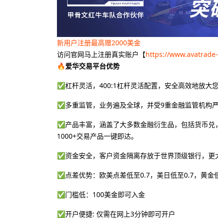
新用户注册最高赠2000美金
访问官网马上注册真实账户【
https://www.avatrade
🔥爱华交易平台优势
✅杠杆灵活，400:1杠杆灵活配置，安全高效地放大
✅多重监管，业务遍及全球，并受9重金融监管机构
✅产品丰富，涵盖了大多数金融衍生品，包括货币兑，
1000+交易产品一键即达。
✅资金安全，客户资金隔离存放于世界顶级银行，更
✅点差优势：欧美点差低至0.7，美日低至0.7，黄金低
✅门槛低：100美金即可入金
✅开户便捷: 仅需在网上3分钟即可开户