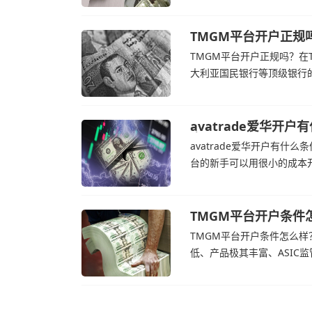
高成本，如果战争持续时间
TMGM平台开户正规
TMGM平台开户正规吗？在T
大利亚国民银行等顶级银行
了解，伊朗外交部长表示，
avatrade爱华开户
官网
avatrade爱华开户有什么条
台的新手可以用很小的成本开
自研的AvaTradeGO和Av
和国外交部长称
TMGM平台开户条件
TMGM平台开户条件怎么样？
低、产品极其丰富、ASIC
CFD投资者。通过TMGM
破每桶100美元