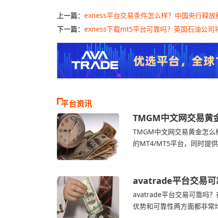
上一篇：
exness平台交易条件怎么样？中国央行释放稳
下一篇：
exness下载mt5平台可靠吗？英国石油公司
平台资讯
TMGM中文网交易黄
TMGM官网
TMGM中文网交易黄金怎么样
的MT4/MT5平台，同时
TMGM官网交易资讯了解，
加息的持续预期
avatrade平台
avatrade官网
avatrade平台交易可靠吗？
优势和可靠性两方面都非常
的新手交易者。通过avat