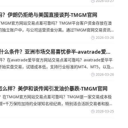
2026-03-27
超出短期
吗？伊朗仍拒绝与美国直接谈判-TMGM官网
MGM官方网站交易点差可靠吗？‌‌‌TMGM平台客户资金存放在澳
的独立账户中，与公司运营资金分离。通过TMGM官网交易资讯
尽管德黑兰高级官员正在审查美国结束战争的提议
2026-03-26
有什么条件？亚洲市场交易喜忧参半-avatrade爱华
件？在avatrade爱华官方网站交易点差可靠吗？‌‌‌avatrade爱华平
始实盘交易，试错成本低，支持行业标准的MT4、MT5，以及
aOptions。通过avatrade爱华官网交易资讯了解，据伊朗伊斯兰共
2026-03-26
怎么样？美伊和谈传闻引发油价暴跌-TMGM官网
在TMGM官方网站交易点差可靠吗？‌‌‌TMGM是一家交易成本极
监管+千万保险加持的全球知名经纪商，特别适合活跃交易者和股票
官网交易资讯了解，周三亚洲交易时段,油价暴跌逾6%,布伦特原油跌
2026-03-25