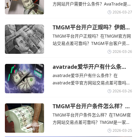
涨，使通胀担忧保持不变‌对加息的持续预
方网站开户需要什么条件？‌‌‌AvaTrade是一
期
个在交易优势和可靠性两方面都非常均衡
2026-03-27
的平台。它非常适合重视资金安全、希望
在学习和探索中成长的新手交易者。通过
TMGM平台开户正规吗？伊朗仍
拒绝与美国直接谈判-TMGM官
avatrade官网交易资讯了解，零售企业警
TMGM平台开户正规吗？在TMGM官方网
网
告称，中东地区的冲突正在推高成本，如
站交易点差可靠吗？‌‌‌TMGM平台客户资金
果战争持续时间超出短期
存放在澳大利亚国民银行等顶级银行的独
2026-03-26
立账户中，与公司运营资金分离。通过
TMGM官网交易资讯了解，伊朗外交部长
avatrade爱华开户有什么条
件？亚洲市场交易喜忧参半-
表示，尽管德黑兰高级官员正在审查美国
avatrade爱华开户有什么条件？在
avatrade爱华官网
结束战争的提议
avatrade爱华官方网站交易点差可靠吗？‌‌‌
avatrade爱华平台的新手可以用很小的成
2026-03-26
本开始实盘交易，试错成本低，支持行业
标准的MT4、MT5，以及自研的
TMGM平台开户条件怎么样？美
伊和谈传闻引发油价暴跌-
AvaTradeGO和AvaOptions。通过
TMGM平台开户条件怎么样？在TMGM官
TMGM官网
avatrade爱华官网交易资讯了解，据伊朗
方网站交易点差可靠吗？‌‌‌TMGM是一家交
伊斯兰共和国外交部长称
易成本极低、产品极其丰富、ASIC监管
2026-03-25
+千万保险加持的全球知名经纪商，特别适