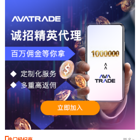
合活跃交易者和股票CFD投资者。通过
TMGM官网交易资讯了解，周三亚洲交易
时段,油价暴跌逾6%,布伦特原油跌破每桶
100美元
热门经纪商
更多>