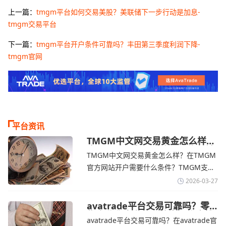
上一篇：
tmgm平台如何交易美股？美联储下一步行动是加息-
tmgm交易平台
下一篇：
tmgm平台开户条件可靠吗？丰田第三季度利润下降-
tmgm官网
平台资讯
TMGM中文网交易黄金怎么样？
金价下跌，市场评估伊朗停火前
TMGM中文网交易黄金怎么样？在TMGM
景-TMGM官网
官方网站开户需要什么条件？‌‌‌TMGM支持
全球主流的MT4/MT5平台，同时提供功能
2026-03-27
丰富的自研移动应用，支持模拟交易和风
险管理工具。通过TMGM官网交易资讯了
avatrade平台交易可靠吗？零
售企业称中东地区冲突正推高成
解，金价周四回落，受​美元走强和油价上
avatrade平台交易可靠吗？在avatrade官
本avatrade官网