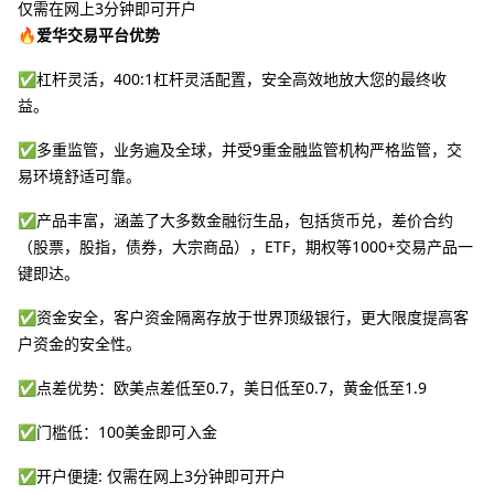
仅需在网上3分钟即可开户
🔥爱华交易平台优势
✅杠杆灵活，400:1杠杆灵活配置，安全高效地放大您的最终收
益。
✅多重监管，业务遍及全球，并受9重金融监管机构严格监管，交
易环境舒适可靠。
✅产品丰富，涵盖了大多数金融衍生品，包括货币兑，差价合约
（股票，股指，债券，大宗商品），ETF，期权等1000+交易产品一
键即达。
✅资金安全，客户资金隔离存放于世界顶级银行，更大限度提高客
户资金的安全性。
✅点差优势：欧美点差低至0.7，美日低至0.7，黄金低至1.9
✅门槛低：100美金即可入金
✅开户便捷: 仅需在网上3分钟即可开户