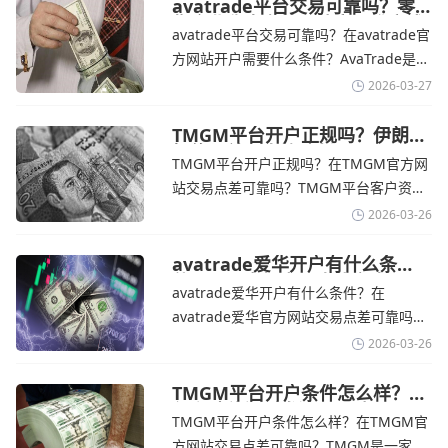
险管理工具。通过TMGM官网交易资讯了
avatrade平台交易可靠吗？零
售企业称中东地区冲突正推高成
解，金价周四回落，受​美元走强和油价上
avatrade平台交易可靠吗？在avatrade官
本avatrade官网
涨，使通胀担忧保持不变‌对加息的持续预
方网站开户需要什么条件？‌‌‌AvaTrade是一
期
个在交易优势和可靠性两方面都非常均衡
2026-03-27
的平台。它非常适合重视资金安全、希望
在学习和探索中成长的新手交易者。通过
TMGM平台开户正规吗？伊朗仍
拒绝与美国直接谈判-TMGM官
avatrade官网交易资讯了解，零售企业警
TMGM平台开户正规吗？在TMGM官方网
网
告称，中东地区的冲突正在推高成本，如
站交易点差可靠吗？‌‌‌TMGM平台客户资金
果战争持续时间超出短期
存放在澳大利亚国民银行等顶级银行的独
2026-03-26
立账户中，与公司运营资金分离。通过
TMGM官网交易资讯了解，伊朗外交部长
avatrade爱华开户有什么条
件？亚洲市场交易喜忧参半-
表示，尽管德黑兰高级官员正在审查美国
avatrade爱华开户有什么条件？在
avatrade爱华官网
结束战争的提议
avatrade爱华官方网站交易点差可靠吗？‌‌‌
avatrade爱华平台的新手可以用很小的成
2026-03-26
本开始实盘交易，试错成本低，支持行业
标准的MT4、MT5，以及自研的
TMGM平台开户条件怎么样？美
伊和谈传闻引发油价暴跌-
AvaTradeGO和AvaOptions。通过
TMGM平台开户条件怎么样？在TMGM官
TMGM官网
avatrade爱华官网交易资讯了解，据伊朗
方网站交易点差可靠吗？‌‌‌TMGM是一家交