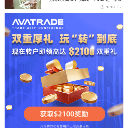
伊斯兰共和国外交部长称
易成本极低、产品极其丰富、ASIC监管
2026-03-25
+千万保险加持的全球知名经纪商，特别适
合活跃交易者和股票CFD投资者。通过
TMGM官网交易资讯了解，周三亚洲交易
时段,油价暴跌逾6%,布伦特原油跌破每桶
100美元