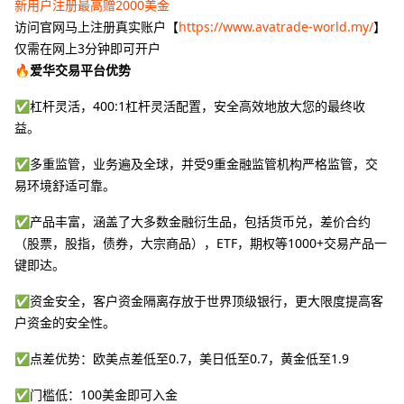
新用户注册最高赠2000美金
访问官网马上注册真实账户【
https://www.avatrade-world.my/
】
仅需在网上3分钟即可开户
🔥爱华交易平台优势
✅杠杆灵活，400:1杠杆灵活配置，安全高效地放大您的最终收
益。
✅多重监管，业务遍及全球，并受9重金融监管机构严格监管，交
易环境舒适可靠。
✅产品丰富，涵盖了大多数金融衍生品，包括货币兑，差价合约
（股票，股指，债券，大宗商品），ETF，期权等1000+交易产品一
键即达。
✅资金安全，客户资金隔离存放于世界顶级银行，更大限度提高客
户资金的安全性。
✅点差优势：欧美点差低至0.7，美日低至0.7，黄金低至1.9
✅门槛低：100美金即可入金