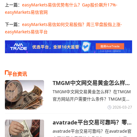
上一篇：
easyMarkets易信优势有什么？Gap股价飙升17%-
easyMarkets易信官网
下一篇：
easyMarkets易信如何交易股指？周三早盘股指上涨-
easyMarkets易信平台
平台资讯
TMGM中文网交易黄金怎么样？
金价下跌，市场评估伊朗停火前
TMGM中文网交易黄金怎么样？在TMGM
景-TMGM官网
官方网站开户需要什么条件？‌‌‌TMGM支持
全球主流的MT4/MT5平台，同时提供功能
2026-03-27
丰富的自研移动应用，支持模拟交易和风
险管理工具。通过TMGM官网交易资讯了
avatrade平台交易可靠吗？零
售企业称中东地区冲突正推高成
解，金价周四回落，受​美元走强和油价上
avatrade平台交易可靠吗？在avatrade官
本avatrade官网
涨，使通胀担忧保持不变‌对加息的持续预