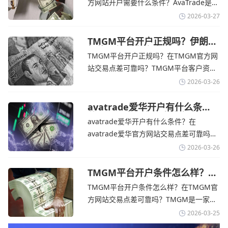
方网站开户需要什么条件？‌‌‌AvaTrade是一
期
个在交易优势和可靠性两方面都非常均衡
2026-03-27
的平台。它非常适合重视资金安全、希望
在学习和探索中成长的新手交易者。通过
TMGM平台开户正规吗？伊朗仍
拒绝与美国直接谈判-TMGM官
avatrade官网交易资讯了解，零售企业警
TMGM平台开户正规吗？在TMGM官方网
网
告称，中东地区的冲突正在推高成本，如
站交易点差可靠吗？‌‌‌TMGM平台客户资金
果战争持续时间超出短期
存放在澳大利亚国民银行等顶级银行的独
2026-03-26
立账户中，与公司运营资金分离。通过
TMGM官网交易资讯了解，伊朗外交部长
avatrade爱华开户有什么条
件？亚洲市场交易喜忧参半-
表示，尽管德黑兰高级官员正在审查美国
avatrade爱华开户有什么条件？在
avatrade爱华官网
结束战争的提议
avatrade爱华官方网站交易点差可靠吗？‌‌‌
avatrade爱华平台的新手可以用很小的成
2026-03-26
本开始实盘交易，试错成本低，支持行业
标准的MT4、MT5，以及自研的
TMGM平台开户条件怎么样？美
伊和谈传闻引发油价暴跌-
AvaTradeGO和AvaOptions。通过
TMGM平台开户条件怎么样？在TMGM官
TMGM官网
avatrade爱华官网交易资讯了解，据伊朗
方网站交易点差可靠吗？‌‌‌TMGM是一家交
伊斯兰共和国外交部长称
易成本极低、产品极其丰富、ASIC监管
2026-03-25
+千万保险加持的全球知名经纪商，特别适