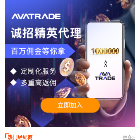
合活跃交易者和股票CFD投资者。通过
TMGM官网交易资讯了解，周三亚洲交易
时段,油价暴跌逾6%,布伦特原油跌破每桶
100美元
热门经纪商
更多>