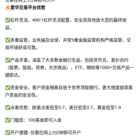
🔥爱华交易平台优势
✅杠杆灵活，400:1杠杆灵活配置，安全高效地放大您的最终收
益。
✅多重监管，业务遍及全球，并受9重金融监管机构严格监管，交
易环境舒适可靠。
✅产品丰富，涵盖了大多数金融衍生品，包括货币兑，差价合约
（股票，股指，债券，大宗商品），ETF，期权等1000+交易产品一
键即达。
✅资金安全，客户资金隔离存放于世界顶级银行，更大限度提高客
户资金的安全性。
✅点差优势：欧美点差低至0.7，美日低至0.7，黄金低至1.9
✅门槛低：100美金即可入金
✅开户便捷: 仅需在网上3分钟即可开户