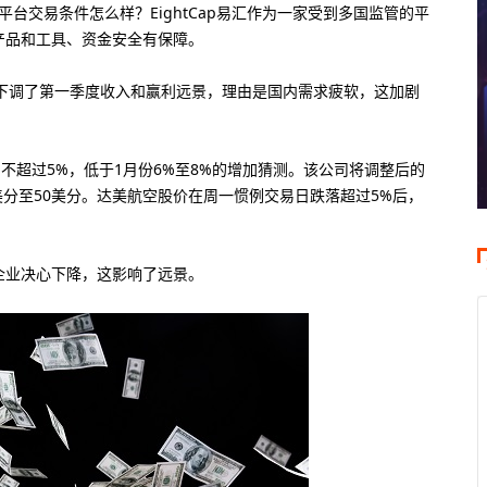
官网平台交易条件怎么样？EightCap易汇作为一家受到多国监管的平
产品和工具、资金安全有保障。
大幅下调了第一季度收入和赢利远景，理由是国内需求疲软，这加剧
不超过5%，低于1月份6%至8%的增加猜测。该公司将调整后的
美分至50美分。达美航空股价在周一惯例交易日跌落超过5%后，
企业决心下降，这影响了远景。
0倍
100美元
400倍
大杠杆
最低入金
最大杠杆
8倍
50美元
100倍
大杠杆
最低入金
最大杠杆