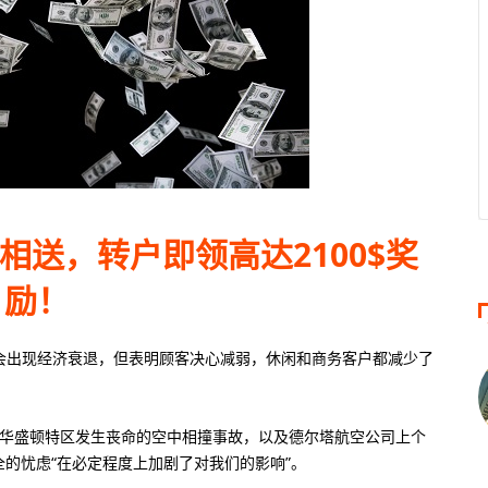
0倍
50美金
500倍倍
大杠杆
最低入金
最大杠杆
0倍
100美元
400倍
大杠杆
最低入金
最大杠杆
礼相送，转户即领高达2100$奖
励！
预计不会出现经济衰退，但表明顾客决心减弱，休闲和商务客户都减少了
在华盛顿特区发生丧命的空中相撞事故，以及德尔塔航空公司上个
的忧虑“在必定程度上加剧了对我们的影响”。