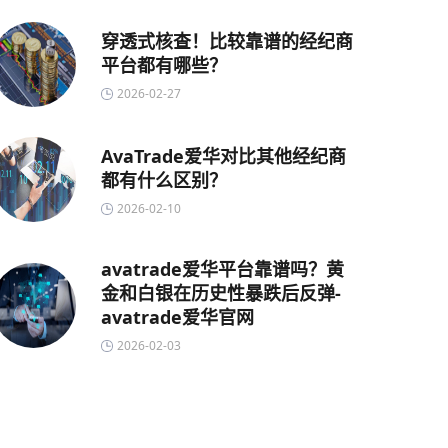
穿透式核查！比较靠谱的经纪商
平台都有哪些？
2026-02-27
AvaTrade爱华对比其他经纪商
都有什么区别？
2026-02-10
avatrade爱华平台靠谱吗？黄
金和白银在历史性暴跌后反弹-
avatrade爱华官网
2026-02-03