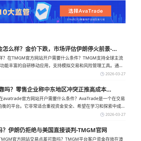
金怎么样？金价下跌，市场评估伊朗停火前景-
？在TMGM官方网站开户需要什么条件？‌‌‌TMGM支持全球主流
提供功能丰富的自研移动应用，支持模拟交易和风险管理工具。通过
金价周四回落，受​美元走强和油价上涨，使通胀担忧保持不变‌对
2026-03-27
交易可靠吗？零售企业称中东地区冲突正推高成本
在avatrade官方网站开户需要什么条件？‌‌‌AvaTrade是一个在交易
均衡的平台。它非常适合重视资金安全、希望在学习和探索中成长
rade官网交易资讯了解，零售企业警告称，中东地区的冲突正在推
2026-03-27
超出短期
吗？伊朗仍拒绝与美国直接谈判-TMGM官网
MGM官方网站交易点差可靠吗？‌‌‌TMGM平台客户资金存放在澳