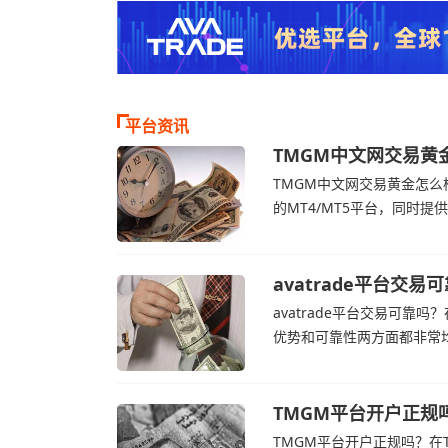
平台资讯
TMGM中文网交易黄
TMGM官网
TMGM中文网交易黄金怎么样
的MT4/MT5平台，同时
TMGM官网交易资讯了解，
加息的持续预期
avatrade平台
avatrade官网
avatrade平台交易可靠吗？
优势和可靠性两方面都非常
的新手交易者。通过avat
高成本，如果战争持续时间
TMGM平台开户正规
TMGM平台开户正规吗？在T