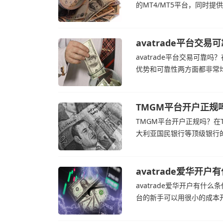
的MT4/MT5平台，同时
TMGM官网交易资讯了解，
加息的持续预期
avatrade平台
avatrade官网
avatrade平台交易可靠吗？
优势和可靠性两方面都非常
的新手交易者。通过avat
高成本，如果战争持续时间
TMGM平台开户正规
TMGM平台开户正规吗？在T
大利亚国民银行等顶级银行
了解，伊朗外交部长表示，
avatrade爱华开户
官网
avatrade爱华开户有什么条
台的新手可以用很小的成本开
自研的AvaTradeGO和Av
和国外交部长称