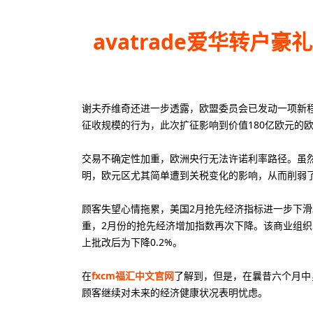
avatrade爱华转户豪
谢夫乔维奇还进一步透露，欧盟委员会已发动一项新程
征收规模的行为，此次扩征影响到价值180亿欧元的
交易不确定性加重，欧洲央行无法许诺利率路径。虽然
明，欧元区尤其简单遭到关税变化的影响，从而削弱
顾客失望心情拖累，美国2月抢先经济指标进一步下
重，2月份的抢先经济增加指数再次下降。该商业组织发布
上批改后为下降0.2%。
在
fxcm福汇中文官网
了解到，但是，在曩昔六个月中
顾客继续对未来的经济健康状况表明忧虑。