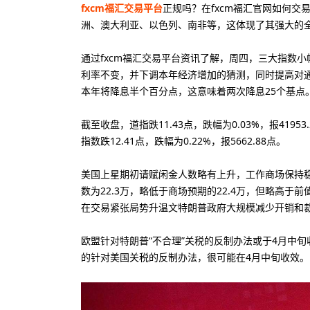
fxcm福汇交易平台
正规吗？在fxcm福汇官网如何交
洲、澳大利亚、以色列、南非等，这体现了其强大的
通过fxcm福汇交易平台资讯了解，周四，三大指数
利率不变，并下调本年经济增加的猜测，同时提高对通
本年将降息半个百分点，这意味着两次降息25个基点
截至收盘，道指跌11.43点，跌幅为0.03%，报41953.
指数跌12.41点，跌幅为0.22%，报5662.88点。
美国上星期初请赋闲金人数略有上升，工作商场保持稳
数为22.3万，略低于商场预期的22.4万，但略高
在交易紧张局势升温文特朗普政府大规模减少开销和
10美元
20
最低入金
最
欧盟针对特朗普“不合理”关税的反制办法或于4月中旬
的针对美国关税的反制办法，很可能在4月中旬收效。
80美元
88
最低入金
最