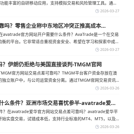
提供功能丰富的自研移动应用，支持模拟交易和风险管理工具。通过
金价周四回落，受​美元走强和油价上涨，使通胀担忧保持不变‌对
2026-03-27
交易可靠吗？零售企业称中东地区冲突正推高成本
在avatrade官方网站开户需要什么条件？‌‌‌AvaTrade是一个在交易
均衡的平台。它非常适合重视资金安全、希望在学习和探索中成长
rade官网交易资讯了解，零售企业警告称，中东地区的冲突正在推
2026-03-27
超出短期
吗？伊朗仍拒绝与美国直接谈判-TMGM官网
MGM官方网站交易点差可靠吗？‌‌‌TMGM平台客户资金存放在澳
的独立账户中，与公司运营资金分离。通过TMGM官网交易资讯
尽管德黑兰高级官员正在审查美国结束战争的提议
2026-03-26
有什么条件？亚洲市场交易喜忧参半-avatrade爱华
件？在avatrade爱华官方网站交易点差可靠吗？‌‌‌avatrade爱华平
始实盘交易，试错成本低，支持行业标准的MT4、MT5，以及
aOptions。通过avatrade爱华官网交易资讯了解，据伊朗伊斯兰共
2026-03-26