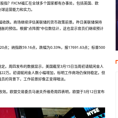
易股指？FXCM福汇在全球多个国家都有办事处，包括英国、欧
全球运营能力和实力。
小幅收跌。商场继续评估美联储的货币政策前景。昨日美联储保持
胀的预估。根据“点阵图”中位数估计，这也显示官员们继续预计
。
20点；纳指跌59.16点，跌幅为0.33%，报17691.63点；标普500
定。周四发布的数据显示，美国截至3月15日当周初请赋闲金人
于前值22万。初请赋闲金人数小幅增加，标明工作商场仍保持稳定。但
裁员的背景下，工作前景好像正变得暗淡。
0倍
100美元
400倍
大杠杆
最低入金
最大杠杆
收效。欧盟交易委员马谢夫乔维奇周四表明，欧盟于3月12日宣布
8倍
50美元
100倍
大杠杆
最低入金
最大杠杆