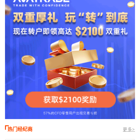
TMGM官网交易资讯了解，周三亚洲交易
时段,油价暴跌逾6%,布伦特原油跌破每桶
100美元
热门经纪商
更多>