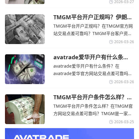
个在交易优势和可靠性两方面都非常均衡
2026-03-27
的平台。它非常适合重视资金安全、希望
在学习和探索中成长的新手交易者。通过
TMGM平台开户正规吗？伊朗仍
拒绝与美国直接谈判-TMGM官
avatrade官网交易资讯了解，零售企业警
TMGM平台开户正规吗？在TMGM官方网
网
告称，中东地区的冲突正在推高成本，如
站交易点差可靠吗？‌‌‌TMGM平台客户资金
果战争持续时间超出短期
存放在澳大利亚国民银行等顶级银行的独
2026-03-26
立账户中，与公司运营资金分离。通过
TMGM官网交易资讯了解，伊朗外交部长
avatrade爱华开户有什么条
件？亚洲市场交易喜忧参半-
表示，尽管德黑兰高级官员正在审查美国
avatrade爱华开户有什么条件？在
avatrade爱华官网
结束战争的提议
avatrade爱华官方网站交易点差可靠吗？‌‌‌
avatrade爱华平台的新手可以用很小的成
2026-03-26
本开始实盘交易，试错成本低，支持行业
标准的MT4、MT5，以及自研的
TMGM平台开户条件怎么样？美
伊和谈传闻引发油价暴跌-
AvaTradeGO和AvaOptions。通过
TMGM平台开户条件怎么样？在TMGM官
TMGM官网
avatrade爱华官网交易资讯了解，据伊朗
方网站交易点差可靠吗？‌‌‌TMGM是一家交
伊斯兰共和国外交部长称
易成本极低、产品极其丰富、ASIC监管
2026-03-25
+千万保险加持的全球知名经纪商，特别适
合活跃交易者和股票CFD投资者。通过