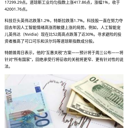
17299.29点。道琼斯工业均匀指数上涨417.86点，涨幅1%，收于
42001.76点。
科技巨头英伟达跌落1.2%，特斯拉跌落1.7%。科技股一直在努力夺
回去年因人工智能情绪高涨而敏捷上涨的局势。例如，人工智能宠
儿英伟达（Nvidia）现在比52周高点跌落了近30%。寻求避险的投
资者推高了可口可乐和沃尔玛等道琼斯指数成分股。
特朗普周日表示，他的“互惠关税”方案——预计将于周三公布——将
针对“所有国家”，回绝承受行将征收的关税将更窄、更有针对性的说
法。