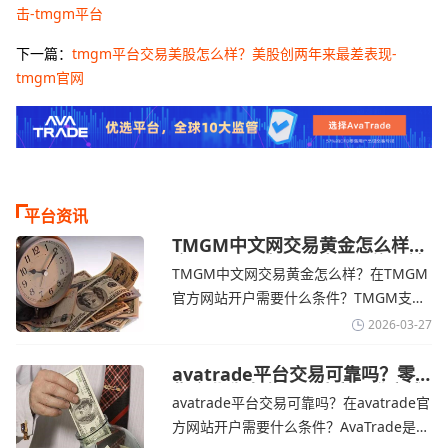
击-tmgm平台
下一篇：
tmgm平台交易美股怎么样？美股创两年来最差表现-
tmgm官网
平台资讯
TMGM中文网交易黄金怎么样？
金价下跌，市场评估伊朗停火前
TMGM中文网交易黄金怎么样？在TMGM
景-TMGM官网
官方网站开户需要什么条件？‌‌‌TMGM支持
全球主流的MT4/MT5平台，同时提供功能
2026-03-27
丰富的自研移动应用，支持模拟交易和风
险管理工具。通过TMGM官网交易资讯了
avatrade平台交易可靠吗？零
售企业称中东地区冲突正推高成
解，金价周四回落，受​美元走强和油价上
avatrade平台交易可靠吗？在avatrade官
本avatrade官网
涨，使通胀担忧保持不变‌对加息的持续预
方网站开户需要什么条件？‌‌‌AvaTrade是一
期