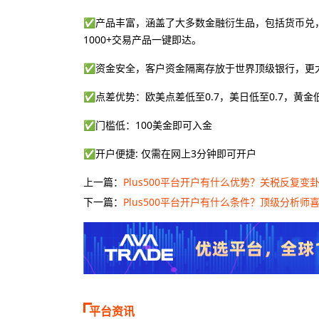
✅产品丰富，涵盖了大多数金融衍生品，包括货币兑，
1000+交易产品一键即达。
✅资金安全，客户资金隔离存放于世界顶级银行，更
✅点差优势：欧美点差低至0.7，美日低至0.7，黄金低
✅门槛低：100美金即可入金
✅开户便捷: 仅需在网上3分钟即可开户
上一篇：
Plus500平台开户有什么优势？关税反复变卦重
下一篇：
Plus500平台开户有什么条件？顶级分析师喜欢
平台资讯