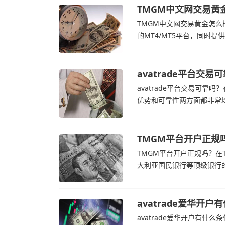
TMGM中文网交易黄
TMGM官网
TMGM中文网交易黄金怎么样
的MT4/MT5平台，同时
TMGM官网交易资讯了解，
加息的持续预期
avatrade平台
avatrade官网
avatrade平台交易可靠吗？
优势和可靠性两方面都非常
的新手交易者。通过avat
高成本，如果战争持续时间
TMGM平台开户正规
TMGM平台开户正规吗？在T
大利亚国民银行等顶级银行
了解，伊朗外交部长表示，
avatrade爱华开户
官网
avatrade爱华开户有什么条