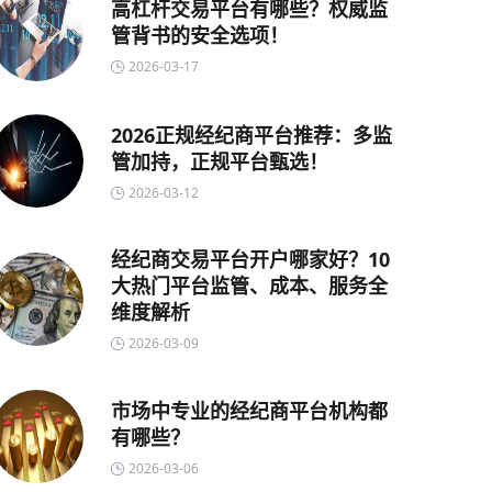
高杠杆交易平台有哪些？权威监
管背书的安全选项！
2026-03-17
2026正规经纪商平台推荐：多监
管加持，正规平台甄选！
2026-03-12
经纪商交易平台开户哪家好？10
大热门平台监管、成本、服务全
维度解析
2026-03-09
市场中专业的经纪商平台机构都
有哪些？
2026-03-06