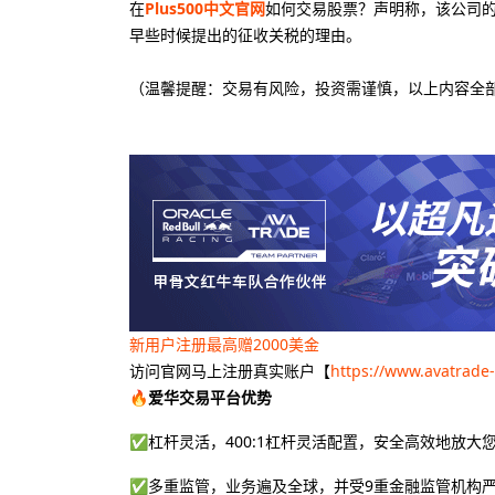
在
Plus500中文官网
如何交易股票？声明称，该公司
早些时候提出的征收关税的理由。
（温馨提醒：交易有风险，投资需谨慎，以上内容全
新用户注册最高赠2000美金
访问官网马上注册真实账户【
https://www.avatrade
🔥爱华交易平台优势
✅杠杆灵活，400:1杠杆灵活配置，安全高效地放大
✅多重监管，业务遍及全球，并受9重金融监管机构