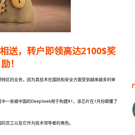
0倍
50美元
100倍
大杠杆
最低入金
最大杠杆
0倍
1美元
400倍
礼相送，转户即领高达2100$奖
大杠杆
最低入金
最大杠杆
励！
顿特区的业务，因为其技术在国防和安全方面受到越来越多的审
一些被中国的DeepSeek用于构建R1，该芯片在1月份颠覆了
国的员工以及它作为技术领导者的角色。