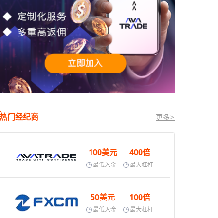
热门经纪商
更多>
100美元
400倍
最低入金
最大杠杆
50美元
100倍
最低入金
最大杠杆