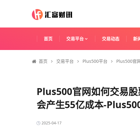
首页
交易平台
交易动态
新
首页
交易平台
Plus500平台
Plus50
Plus500官网如何交易
会产生55亿成本-Plus5
2025-04-17