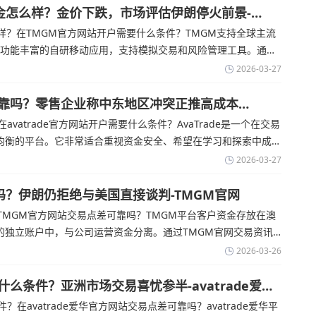
金怎么样？金价下跌，市场评估伊朗停火前景-
？在TMGM官方网站开户需要什么条件？‌‌‌TMGM支持全球主流
提供功能丰富的自研移动应用，支持模拟交易和风险管理工具。通过
金价周四回落，受​美元走强和油价上涨，使通胀担忧保持不变‌对
2026-03-27
交易可靠吗？零售企业称中东地区冲突正推高成本
在avatrade官方网站开户需要什么条件？‌‌‌AvaTrade是一个在交易
均衡的平台。它非常适合重视资金安全、希望在学习和探索中成长
rade官网交易资讯了解，零售企业警告称，中东地区的冲突正在推
2026-03-27
超出短期
吗？伊朗仍拒绝与美国直接谈判-TMGM官网
MGM官方网站交易点差可靠吗？‌‌‌TMGM平台客户资金存放在澳
的独立账户中，与公司运营资金分离。通过TMGM官网交易资讯
尽管德黑兰高级官员正在审查美国结束战争的提议
2026-03-26
有什么条件？亚洲市场交易喜忧参半-avatrade爱华
件？在avatrade爱华官方网站交易点差可靠吗？‌‌‌avatrade爱华平