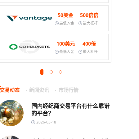
50美金
500倍倍
最低入金
最大杠杆
100美元
400倍
最低入金
最大杠杆
交易动态
新闻资讯
市场行情
国内经纪商交易平台有什么靠谱
的平台？
2026-03-18