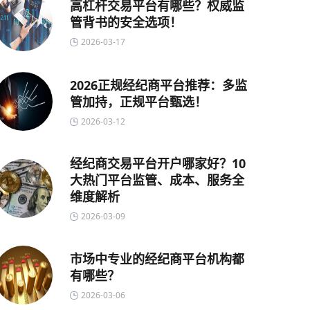
高杠杆交易平台有哪些？权威监
管背书的安全选项！
2026-03-17
2026正规经纪商平台推荐：多监
管加持，正规平台甄选！
2026-03-12
经纪商交易平台开户哪家好？10
大热门平台监管、成本、服务全
维度解析
2026-03-09
市场中专业的经纪商平台机构都
有哪些？
2026-03-06