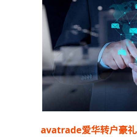
0美金
500倍倍
500美元
20
低入金
最大杠杆
最低入金
最
0美元
400倍
50美元
10
低入金
最大杠杆
最低入金
最
avatrade爱华转户豪