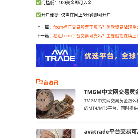
✅门槛低：100美金即可入金
✅开户便捷: 仅需在网上3分钟即可开户
上一篇：
fxcm福汇交易股票正规吗？美欧贸易战现重大
下一篇：
福汇fxcm平台交易可靠吗？主要股指连续上涨
平台资讯
TMGM中文网交易黄
TMGM官网
TMGM中文网交易黄金怎么样
的MT4/MT5平台，同时
TMGM官网交易资讯了解，
加息的持续预期
avatrade平台
avatrade官网