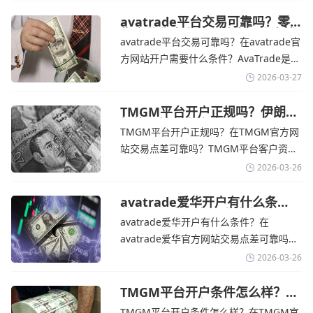
丰富的自研移动应用，支持模拟交易和风
险管理工具。通过TMGM官网交易资讯了
avatrade平台交易可靠吗？零
售企业称中东地区冲突正推高成
解，金价周四回落，受​美元走强和油价上
avatrade平台交易可靠吗？在avatrade官
本avatrade官网
涨，使通胀担忧保持不变‌对加息的持续预
方网站开户需要什么条件？‌‌‌AvaTrade是一
期
个在交易优势和可靠性两方面都非常均衡
2026-03-27
的平台。它非常适合重视资金安全、希望
在学习和探索中成长的新手交易者。通过
TMGM平台开户正规吗？伊朗仍
拒绝与美国直接谈判-TMGM官
avatrade官网交易资讯了解，零售企业警
TMGM平台开户正规吗？在TMGM官方网
网
告称，中东地区的冲突正在推高成本，如
站交易点差可靠吗？‌‌‌TMGM平台客户资金
果战争持续时间超出短期
存放在澳大利亚国民银行等顶级银行的独
2026-03-26
立账户中，与公司运营资金分离。通过
TMGM官网交易资讯了解，伊朗外交部长
avatrade爱华开户有什么条
件？亚洲市场交易喜忧参半-
表示，尽管德黑兰高级官员正在审查美国
avatrade爱华开户有什么条件？在
avatrade爱华官网
结束战争的提议
avatrade爱华官方网站交易点差可靠吗？‌‌‌
avatrade爱华平台的新手可以用很小的成
2026-03-26
本开始实盘交易，试错成本低，支持行业
标准的MT4、MT5，以及自研的
TMGM平台开户条件怎么样？美
伊和谈传闻引发油价暴跌-
AvaTradeGO和AvaOptions。通过
TMGM平台开户条件怎么样？在TMGM官