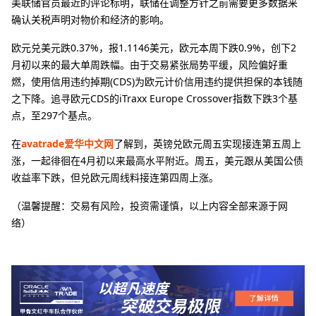
美联储官员最近的评论标明，联储在调整方针之前需要更多数据来
确认关税声明对物价和经济的影响。
欧元兑美元跌0.37%，报1.1146美元，欧元本周下跌0.9%，创下2
月初以来的最大单周跌幅。由于交易紧张局势平缓，风险偏好重
燃，使用信用违约掉期(CDS)为欧元计价信用违约提供担保的本钱随
之下降。追寻欧元CDS的iTraxx Europe Crossover指数下跌3个基
点，至297个基点。
在
avatrade爱华中文网
了解到，英镑兑欧元周五实现接连第五周上
涨，一起徘徊在4月初以来最高水平附近。周五，美元跟从美国公债
收益率下跌，但兑欧元周线料接连第四周上涨。
（温馨提醒：交易有风险，投资需谨慎，以上内容全部来源于网
络）