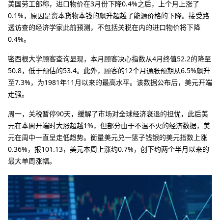
美国劳工部称，进口物价在3月份下降0.4%之后，上个月上涨了
0.1%，原因是资本货物本钱的飙升超越了能源价格的下降。接受路
透访查的经济学家此前预测，不包括关税在内的进口物价将下降
0.4%。
密西根大学顾客查询显现，本月顾客决心指数从4月终值52.2的降至
50.8，低于预估的53.4。此外，顾客的12个月通胀预期从6.5%飙升
至7.3%，为1981年11月以来的最高水平。该数据公布后，美元开端
走强。
周一，关税暂停90天，缓解了市场对全球经济衰退的担忧，此后美
元在本周开端时大涨超越1%，但部分由于不温不火的经济数据，美
元在周中一直呈走低趋势。衡量美元兑一篮子钱银的美元指数上涨
0.36%，报101.13，美元本周上涨约0.7%，创下约两个半月以来的
最大单周涨幅。