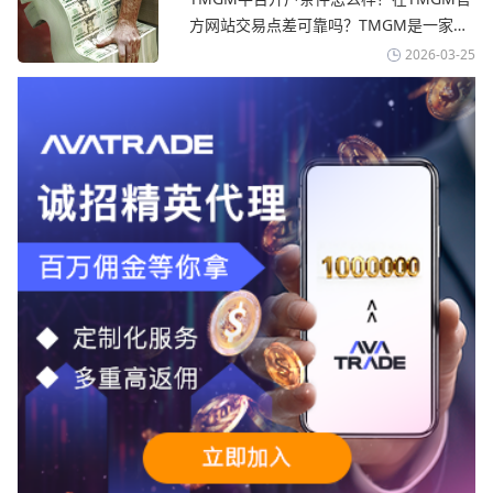
TMGM官网
avatrade爱华官网交易资讯了解，据伊朗
方网站交易点差可靠吗？‌‌‌TMGM是一家交
伊斯兰共和国外交部长称
易成本极低、产品极其丰富、ASIC监管
2026-03-25
+千万保险加持的全球知名经纪商，特别适
合活跃交易者和股票CFD投资者。通过
TMGM官网交易资讯了解，周三亚洲交易
时段,油价暴跌逾6%,布伦特原油跌破每桶
100美元