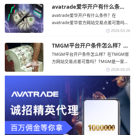
TMGM官网交易资讯了解，伊朗外交部长
avatrade爱华开户有什么条
件？亚洲市场交易喜忧参半-
表示，尽管德黑兰高级官员正在审查美国
avatrade爱华开户有什么条件？在
avatrade爱华官网
结束战争的提议
avatrade爱华官方网站交易点差可靠吗？‌‌‌
avatrade爱华平台的新手可以用很小的成
2026-03-26
本开始实盘交易，试错成本低，支持行业
标准的MT4、MT5，以及自研的
TMGM平台开户条件怎么样？美
伊和谈传闻引发油价暴跌-
AvaTradeGO和AvaOptions。通过
TMGM平台开户条件怎么样？在TMGM官
TMGM官网
avatrade爱华官网交易资讯了解，据伊朗
方网站交易点差可靠吗？‌‌‌TMGM是一家交
伊斯兰共和国外交部长称
易成本极低、产品极其丰富、ASIC监管
2026-03-25
+千万保险加持的全球知名经纪商，特别适
合活跃交易者和股票CFD投资者。通过
TMGM官网交易资讯了解，周三亚洲交易
时段,油价暴跌逾6%,布伦特原油跌破每桶
100美元