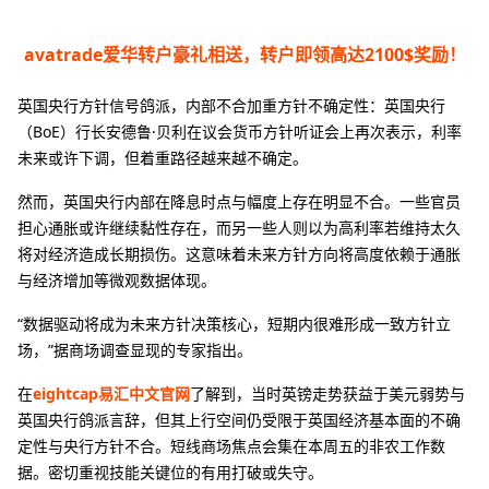
avatrade爱华转户豪礼相送，转户即领高达2100$奖励！
英国央行方针信号鸽派，内部不合加重方针不确定性：英国央行
（BoE）行长安德鲁·贝利在议会货币方针听证会上再次表示，利率
未来或许下调，但着重路径越来越不确定。
然而，英国央行内部在降息时点与幅度上存在明显不合。一些官员
担心通胀或许继续黏性存在，而另一些人则以为高利率若维持太久
将对经济造成长期损伤。这意味着未来方针方向将高度依赖于通胀
与经济增加等微观数据体现。
“数据驱动将成为未来方针决策核心，短期内很难形成一致方针立
场，”据商场调查显现的专家指出。
在
eightcap易汇中文官网
了解到，当时英镑走势获益于美元弱势与
英国央行鸽派言辞，但其上行空间仍受限于英国经济基本面的不确
定性与央行方针不合。短线商场焦点会集在本周五的非农工作数
据。密切重视技能关键位的有用打破或失守。