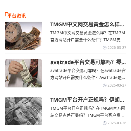
平台资讯
TMGM中文网交易黄金怎么样？
金价下跌，市场评估伊朗停火前
TMGM中文网交易黄金怎么样？在TMGM
景-TMGM官网
官方网站开户需要什么条件？‌‌‌TMGM支持
全球主流的MT4/MT5平台，同时提供功能
2026-03-27
丰富的自研移动应用，支持模拟交易和风
险管理工具。通过TMGM官网交易资讯了
avatrade平台交易可靠吗？零
售企业称中东地区冲突正推高成
解，金价周四回落，受​美元走强和油价上
avatrade平台交易可靠吗？在avatrade官
本avatrade官网
涨，使通胀担忧保持不变‌对加息的持续预
方网站开户需要什么条件？‌‌‌AvaTrade是一
期
个在交易优势和可靠性两方面都非常均衡
2026-03-27
的平台。它非常适合重视资金安全、希望
在学习和探索中成长的新手交易者。通过
TMGM平台开户正规吗？伊朗仍
拒绝与美国直接谈判-TMGM官
avatrade官网交易资讯了解，零售企业警
TMGM平台开户正规吗？在TMGM官方网
网
告称，中东地区的冲突正在推高成本，如
站交易点差可靠吗？‌‌‌TMGM平台客户资金
果战争持续时间超出短期
存放在澳大利亚国民银行等顶级银行的独
2026-03-26
立账户中，与公司运营资金分离。通过