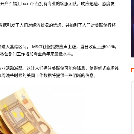
何开户？福汇fxcm平台拥有专业的客服团队，响应迅速、态度友
济数据引发了人们对经济状况的忧虑，并加剧了人们对美联储行将
入萎缩区间， MSCI钱银指数应声上涨，当日收盘上涨0.1%。
，美国私营部门工作增加降至两年来最低水平。
务业活动减弱。这让人们押注美联储可能会降息，使得新式商场钱
本周晚些时候的美国工作数据将提供一些明晰的信息。
0倍
100美元
400倍
大杠杆
最低入金
最大杠杆
8倍
50美元
100倍
大杠杆
最低入金
最大杠杆