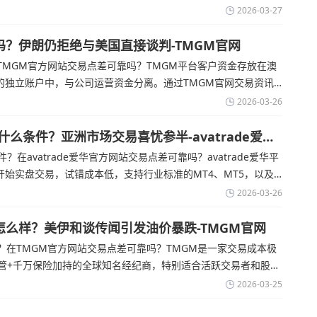
rade官网交易资讯了解，零售企业警告称，中东地区的冲突正在推
2026-03-27
超出短期
吗？伊朗仍拒绝与美国直接谈判-TMGM官网
MGM官方网站交易点差可靠吗？‌‌‌TMGM平台客户资金存放在澳
的独立账户中，与公司运营资金分离。通过TMGM官网交易资讯
尽管德黑兰高级官员正在审查美国结束战争的提议
2026-03-26
有什么条件？亚洲市场交易喜忧参半-avatrade爱华
件？在avatrade爱华官方网站交易点差可靠吗？‌‌‌avatrade爱华平
始实盘交易，试错成本低，支持行业标准的MT4、MT5，以及
aOptions。通过avatrade爱华官网交易资讯了解，据伊朗伊斯兰共
2026-03-26
怎么样？美伊和谈传闻引发油价暴跌-TMGM官网
在TMGM官方网站交易点差可靠吗？‌‌‌TMGM是一家交易成本极
监管+千万保险加持的全球知名经纪商，特别适合活跃交易者和股票
官网交易资讯了解，周三亚洲交易时段,油价暴跌逾6%,布伦特原油跌
2026-03-25