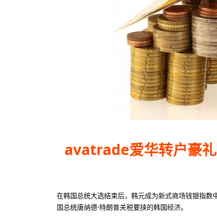
50美元
10
最低入金
最
1美元
40
最低入金
最
avatrade爱华转户豪
在韩国总统大选结束后，韩元成为新式商场钱银指数
国总统唐纳德·特朗普关税要挟的韩国经济。