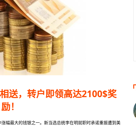
0倍
50美金
500倍倍
大杠杆
最低入金
最大杠杆
0倍
100美元
400倍
大杠杆
最低入金
最大杠杆
礼相送，转户即领高达2100$奖
励！
中涨幅最大的钱银之一。新当选总统李在明就职时承诺重振遭到美