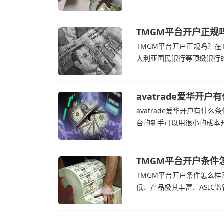
的新手交易者。通过avat
高成本，如果战争持续时间
TMGM平台开户正规
TMGM平台开户正规吗？在T
大利亚国民银行等顶级银行
了解，伊朗外交部长表示，
avatrade爱华开户
官网
avatrade爱华开户有什么条
台的新手可以用很小的成本开
自研的AvaTradeGO和Av
和国外交部长称
TMGM平台开户条件
TMGM平台开户条件怎么样？
低、产品极其丰富、ASIC
CFD投资者。通过TMGM
破每桶100美元