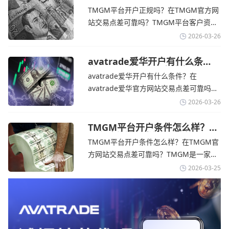
拒绝与美国直接谈判-TMGM官
avatrade官网交易资讯了解，零售企业警
TMGM平台开户正规吗？在TMGM官方网
网
告称，中东地区的冲突正在推高成本，如
站交易点差可靠吗？‌‌‌TMGM平台客户资金
果战争持续时间超出短期
存放在澳大利亚国民银行等顶级银行的独
2026-03-26
立账户中，与公司运营资金分离。通过
TMGM官网交易资讯了解，伊朗外交部长
avatrade爱华开户有什么条
件？亚洲市场交易喜忧参半-
表示，尽管德黑兰高级官员正在审查美国
avatrade爱华开户有什么条件？在
avatrade爱华官网
结束战争的提议
avatrade爱华官方网站交易点差可靠吗？‌‌‌
avatrade爱华平台的新手可以用很小的成
2026-03-26
本开始实盘交易，试错成本低，支持行业
标准的MT4、MT5，以及自研的
TMGM平台开户条件怎么样？美
伊和谈传闻引发油价暴跌-
AvaTradeGO和AvaOptions。通过
TMGM平台开户条件怎么样？在TMGM官
TMGM官网
avatrade爱华官网交易资讯了解，据伊朗
方网站交易点差可靠吗？‌‌‌TMGM是一家交
伊斯兰共和国外交部长称
易成本极低、产品极其丰富、ASIC监管
2026-03-25
+千万保险加持的全球知名经纪商，特别适
合活跃交易者和股票CFD投资者。通过
TMGM官网交易资讯了解，周三亚洲交易
时段,油价暴跌逾6%,布伦特原油跌破每桶
100美元