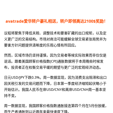
avatrade爱华转户豪礼相送，转户即领高达2100$奖励！
议程将聚焦于降低关税、调整技术和要害矿藏的出口规矩，以及定
义更广泛的交易结构。市场对商洽可能缓解全球交易紧张局势并为
要害方针问题提供清晰度的乐观心情有所回应。
然而，区域市场仍坚持谨慎，因为交易者等候实际效果而非仅仅是
说话。跟着美国顾客价格指数(CPI)通胀数据将于本周晚些时候发
布，投资者正在权衡交易平缓的期望与更广泛的宏观经济动态。
日元USD/JPY下跌0.3%。周一数据显现，因为消费支出阻滞和出口
因关税引发的交易问题而下降，日本第一季度经济缩短起伏略小于
开始估计。我国人民币在岸USD/CNY和离岸USD/CNH周一基本坚
持不变。
周一数据显现，我国顾客价格指数通胀接连第四个月在5月份放缓，
而生产者通胀则以近两年来最快速度下降。