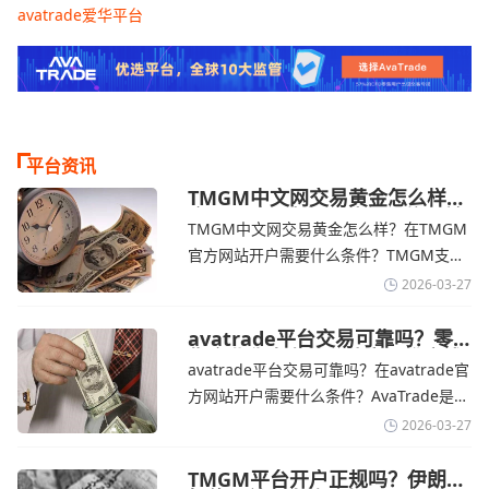
avatrade爱华平台
平台资讯
TMGM中文网交易黄金怎么样？
金价下跌，市场评估伊朗停火前
TMGM中文网交易黄金怎么样？在TMGM
景-TMGM官网
官方网站开户需要什么条件？‌‌‌TMGM支持
全球主流的MT4/MT5平台，同时提供功能
2026-03-27
丰富的自研移动应用，支持模拟交易和风
险管理工具。通过TMGM官网交易资讯了
avatrade平台交易可靠吗？零
售企业称中东地区冲突正推高成
解，金价周四回落，受​美元走强和油价上
avatrade平台交易可靠吗？在avatrade官
本avatrade官网
涨，使通胀担忧保持不变‌对加息的持续预
方网站开户需要什么条件？‌‌‌AvaTrade是一
期
个在交易优势和可靠性两方面都非常均衡
2026-03-27
的平台。它非常适合重视资金安全、希望
在学习和探索中成长的新手交易者。通过
TMGM平台开户正规吗？伊朗仍