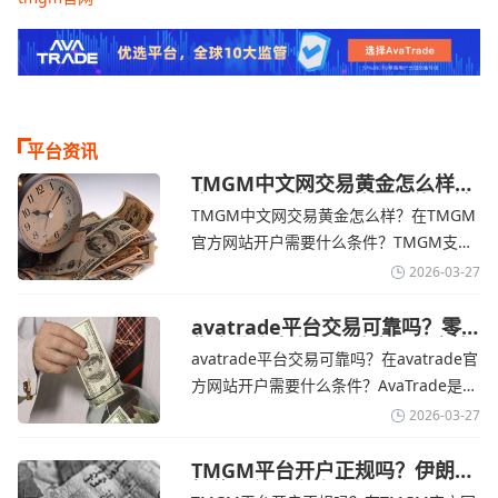
平台资讯
TMGM中文网交易黄金怎么样？
金价下跌，市场评估伊朗停火前
TMGM中文网交易黄金怎么样？在TMGM
景-TMGM官网
官方网站开户需要什么条件？‌‌‌TMGM支持
全球主流的MT4/MT5平台，同时提供功能
2026-03-27
丰富的自研移动应用，支持模拟交易和风
险管理工具。通过TMGM官网交易资讯了
avatrade平台交易可靠吗？零
售企业称中东地区冲突正推高成
解，金价周四回落，受​美元走强和油价上
avatrade平台交易可靠吗？在avatrade官
本avatrade官网
涨，使通胀担忧保持不变‌对加息的持续预
方网站开户需要什么条件？‌‌‌AvaTrade是一
期
个在交易优势和可靠性两方面都非常均衡
2026-03-27
的平台。它非常适合重视资金安全、希望
在学习和探索中成长的新手交易者。通过
TMGM平台开户正规吗？伊朗仍
拒绝与美国直接谈判-TMGM官
avatrade官网交易资讯了解，零售企业警