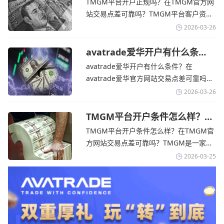
TMGM平台开户正规吗？在TMGM官方网
网
告称，中东地区的冲突正在推高成本，如
站交易点差可靠吗？‌‌‌TMGM平台客户资金
果战争持续时间超出短期
存放在澳大利亚国民银行等顶级银行的独
2026-03-26
立账户中，与公司运营资金分离。通过
TMGM官网交易资讯了解，伊朗外交部长
avatrade爱华开户有什么条
件？亚洲市场交易喜忧参半-
表示，尽管德黑兰高级官员正在审查美国
avatrade爱华开户有什么条件？在
avatrade爱华官网
结束战争的提议
avatrade爱华官方网站交易点差可靠吗？‌‌‌
avatrade爱华平台的新手可以用很小的成
2026-03-26
本开始实盘交易，试错成本低，支持行业
标准的MT4、MT5，以及自研的
TMGM平台开户条件怎么样？美
伊和谈传闻引发油价暴跌-
AvaTradeGO和AvaOptions。通过
TMGM平台开户条件怎么样？在TMGM官
TMGM官网
avatrade爱华官网交易资讯了解，据伊朗
方网站交易点差可靠吗？‌‌‌TMGM是一家交
伊斯兰共和国外交部长称
易成本极低、产品极其丰富、ASIC监管
2026-03-25
+千万保险加持的全球知名经纪商，特别适
合活跃交易者和股票CFD投资者。通过
TMGM官网交易资讯了解，周三亚洲交易
时段,油价暴跌逾6%,布伦特原油跌破每桶
100美元