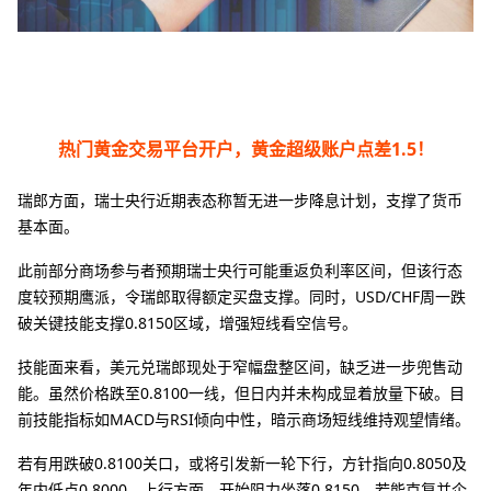
热门黄金交易平台开户，黄金超级账户点差1.5！
瑞郎方面，瑞士央行近期表态称暂无进一步降息计划，支撑了货币
基本面。
此前部分商场参与者预期瑞士央行可能重返负利率区间，但该行态
度较预期鹰派，令瑞郎取得额定买盘支撑。同时，USD/CHF周一跌
破关键技能支撑0.8150区域，增强短线看空信号。
技能面来看，美元兑瑞郎现处于窄幅盘整区间，缺乏进一步兜售动
能。虽然价格跌至0.8100一线，但日内并未构成显着放量下破。目
前技能指标如MACD与RSI倾向中性，暗示商场短线维持观望情绪。
若有用跌破0.8100关口，或将引发新一轮下行，方针指向0.8050及
年内低点0.8000。上行方面，开始阻力坐落0.8150，若能克复并企