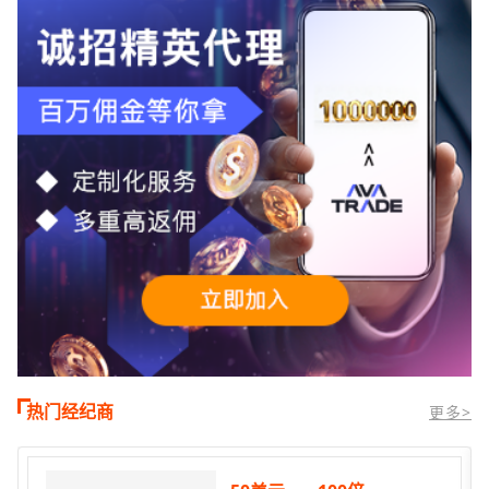
时段,油价暴跌逾6%,布伦特原油跌破每桶
100美元
热门经纪商
更多>