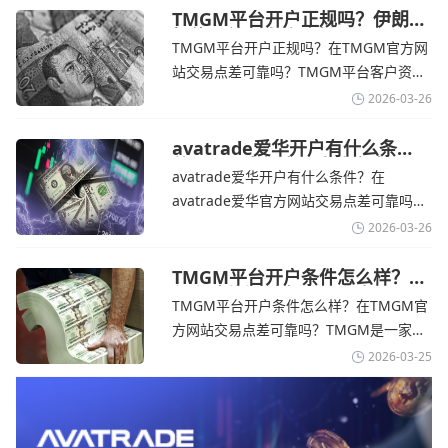
在学习和探索中成长的新手交易者。通过
TMGM平台开户正规吗？伊朗仍
拒绝与美国直接谈判-TMGM官
avatrade官网交易资讯了解，零售企业警
TMGM平台开户正规吗？在TMGM官方网
网
告称，中东地区的冲突正在推高成本，如
站交易点差可靠吗？‌‌‌TMGM平台客户资金
果战争持续时间超出短期
存放在澳大利亚国民银行等顶级银行的独
2026-03-26
立账户中，与公司运营资金分离。通过
TMGM官网交易资讯了解，伊朗外交部长
avatrade爱华开户有什么条
件？亚洲市场交易喜忧参半-
表示，尽管德黑兰高级官员正在审查美国
avatrade爱华开户有什么条件？在
avatrade爱华官网
结束战争的提议
avatrade爱华官方网站交易点差可靠吗？‌‌‌
avatrade爱华平台的新手可以用很小的成
2026-03-26
本开始实盘交易，试错成本低，支持行业
标准的MT4、MT5，以及自研的
TMGM平台开户条件怎么样？美
伊和谈传闻引发油价暴跌-
AvaTradeGO和AvaOptions。通过
TMGM平台开户条件怎么样？在TMGM官
TMGM官网
avatrade爱华官网交易资讯了解，据伊朗
方网站交易点差可靠吗？‌‌‌TMGM是一家交
伊斯兰共和国外交部长称
易成本极低、产品极其丰富、ASIC监管
2026-03-25
+千万保险加持的全球知名经纪商，特别适
合活跃交易者和股票CFD投资者。通过
TMGM官网交易资讯了解，周三亚洲交易