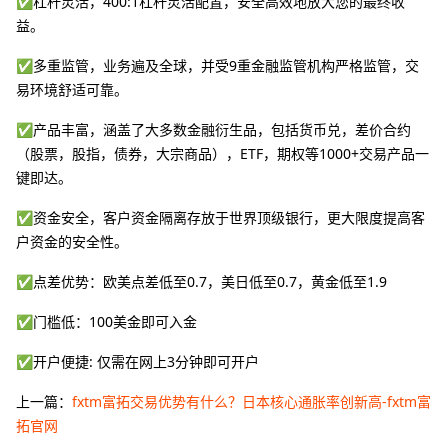
✅杠杆灵活，400:1杠杆灵活配置，安全高效地放大您的最终收
益。
✅多重监管，业务遍及全球，并受9重金融监管机构严格监管，交
易环境舒适可靠。
✅产品丰富，涵盖了大多数金融衍生品，包括货币兑，差价合约
（股票，股指，债券，大宗商品），ETF，期权等1000+交易产品一
键即达。
✅资金安全，客户资金隔离存放于世界顶级银行，更大限度提高客
户资金的安全性。
✅点差优势：欧美点差低至0.7，美日低至0.7，黄金低至1.9
✅门槛低：100美金即可入金
✅开户便捷: 仅需在网上3分钟即可开户
上一篇：
fxtm富拓交易优势有什么？日本核心通胀率创新高-fxtm富
拓官网