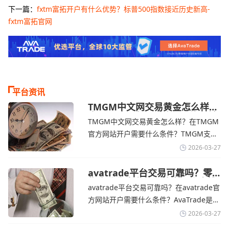
下一篇：
fxtm富拓开户有什么优势？标普500指数接近历史新高-
fxtm富拓官网
平台资讯
TMGM中文网交易黄金怎么样？
金价下跌，市场评估伊朗停火前
TMGM中文网交易黄金怎么样？在TMGM
景-TMGM官网
官方网站开户需要什么条件？‌‌‌TMGM支持
全球主流的MT4/MT5平台，同时提供功能
2026-03-27
丰富的自研移动应用，支持模拟交易和风
险管理工具。通过TMGM官网交易资讯了
avatrade平台交易可靠吗？零
售企业称中东地区冲突正推高成
解，金价周四回落，受​美元走强和油价上
avatrade平台交易可靠吗？在avatrade官
本avatrade官网
涨，使通胀担忧保持不变‌对加息的持续预
方网站开户需要什么条件？‌‌‌AvaTrade是一
期
个在交易优势和可靠性两方面都非常均衡
2026-03-27
的平台。它非常适合重视资金安全、希望