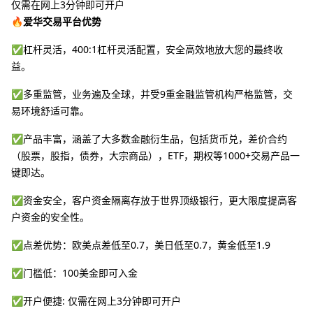
仅需在网上3分钟即可开户
🔥爱华交易平台优势
✅杠杆灵活，400:1杠杆灵活配置，安全高效地放大您的最终收
益。
✅多重监管，业务遍及全球，并受9重金融监管机构严格监管，交
易环境舒适可靠。
✅产品丰富，涵盖了大多数金融衍生品，包括货币兑，差价合约
（股票，股指，债券，大宗商品），ETF，期权等1000+交易产品一
键即达。
✅资金安全，客户资金隔离存放于世界顶级银行，更大限度提高客
户资金的安全性。
✅点差优势：欧美点差低至0.7，美日低至0.7，黄金低至1.9
✅门槛低：100美金即可入金
✅开户便捷: 仅需在网上3分钟即可开户