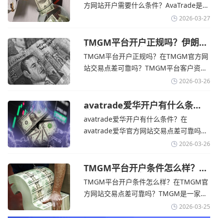
涨，使通胀担忧保持不变‌对加息的持续预
方网站开户需要什么条件？‌‌‌AvaTrade是一
期
个在交易优势和可靠性两方面都非常均衡
2026-03-27
的平台。它非常适合重视资金安全、希望
在学习和探索中成长的新手交易者。通过
TMGM平台开户正规吗？伊朗仍
拒绝与美国直接谈判-TMGM官
avatrade官网交易资讯了解，零售企业警
TMGM平台开户正规吗？在TMGM官方网
网
告称，中东地区的冲突正在推高成本，如
站交易点差可靠吗？‌‌‌TMGM平台客户资金
果战争持续时间超出短期
存放在澳大利亚国民银行等顶级银行的独
2026-03-26
立账户中，与公司运营资金分离。通过
TMGM官网交易资讯了解，伊朗外交部长
avatrade爱华开户有什么条
件？亚洲市场交易喜忧参半-
表示，尽管德黑兰高级官员正在审查美国
avatrade爱华开户有什么条件？在
avatrade爱华官网
结束战争的提议
avatrade爱华官方网站交易点差可靠吗？‌‌‌
avatrade爱华平台的新手可以用很小的成
2026-03-26
本开始实盘交易，试错成本低，支持行业
标准的MT4、MT5，以及自研的
TMGM平台开户条件怎么样？美
伊和谈传闻引发油价暴跌-
AvaTradeGO和AvaOptions。通过
TMGM平台开户条件怎么样？在TMGM官
TMGM官网
avatrade爱华官网交易资讯了解，据伊朗
方网站交易点差可靠吗？‌‌‌TMGM是一家交
伊斯兰共和国外交部长称
易成本极低、产品极其丰富、ASIC监管
2026-03-25
+千万保险加持的全球知名经纪商，特别适