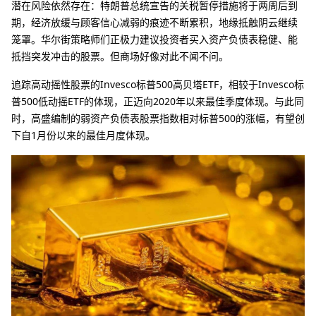
潜在风险依然存在：特朗普总统宣告的关税暂停措施将于两周后到
期，经济放缓与顾客信心减弱的痕迹不断累积，地缘抵触阴云继续
笼罩。华尔街策略师们正极力建议投资者买入资产负债表稳健、能
抵挡突发冲击的股票。但商场好像对此不闻不问。
追踪高动摇性股票的Invesco标普500高贝塔ETF，相较于Invesco标
普500低动摇ETF的体现，正迈向2020年以来最佳季度体现。与此同
时，高盛编制的弱资产负债表股票指数相对标普500的涨幅，有望创
下自1月份以来的最佳月度体现。