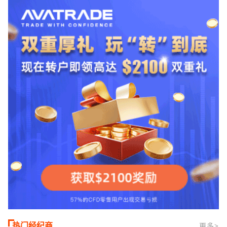
合活跃交易者和股票CFD投资者。通过
TMGM官网交易资讯了解，周三亚洲交易
时段,油价暴跌逾6%,布伦特原油跌破每桶
100美元
热门经纪商
更多>