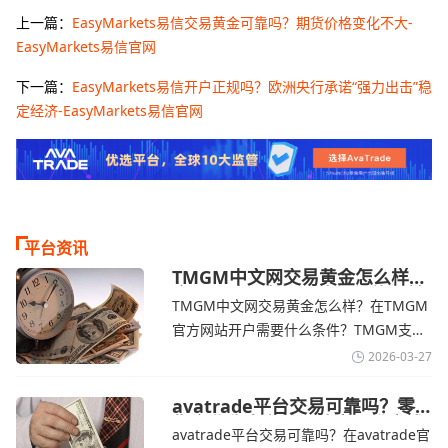
上一篇：
EasyMarkets易信交易黄金可靠吗？期货价格变化不大-
EasyMarkets易信官网
下一篇：
EasyMarkets易信开户正规吗？欧洲央行承诺“强力出击”稳
定经济-EasyMarkets易信官网
平台资讯
TMGM中文网交易黄金怎么样？
金价下跌，市场评估伊朗停火前
TMGM中文网交易黄金怎么样？在TMGM
景-TMGM官网
官方网站开户需要什么条件？‌‌‌TMGM支持
全球主流的MT4/MT5平台，同时提供功能
2026-03-27
丰富的自研移动应用，支持模拟交易和风
险管理工具。通过TMGM官网交易资讯了
avatrade平台交易可靠吗？零
售企业称中东地区冲突正推高成
解，金价周四回落，受​美元走强和油价上
avatrade平台交易可靠吗？在avatrade官
本avatrade官网