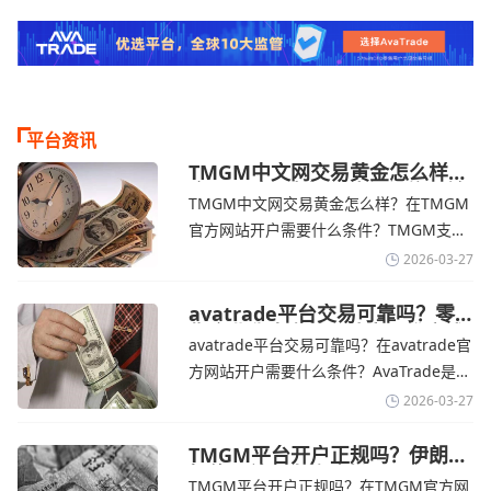
平台资讯
TMGM中文网交易黄金怎么样？
金价下跌，市场评估伊朗停火前
TMGM中文网交易黄金怎么样？在TMGM
景-TMGM官网
官方网站开户需要什么条件？‌‌‌TMGM支持
全球主流的MT4/MT5平台，同时提供功能
2026-03-27
丰富的自研移动应用，支持模拟交易和风
险管理工具。通过TMGM官网交易资讯了
avatrade平台交易可靠吗？零
售企业称中东地区冲突正推高成
解，金价周四回落，受​美元走强和油价上
avatrade平台交易可靠吗？在avatrade官
本avatrade官网
涨，使通胀担忧保持不变‌对加息的持续预
方网站开户需要什么条件？‌‌‌AvaTrade是一
期
个在交易优势和可靠性两方面都非常均衡
2026-03-27
的平台。它非常适合重视资金安全、希望
在学习和探索中成长的新手交易者。通过
TMGM平台开户正规吗？伊朗仍
拒绝与美国直接谈判-TMGM官
avatrade官网交易资讯了解，零售企业警
TMGM平台开户正规吗？在TMGM官方网