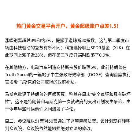
热门黄金交易平台开户，黄金超级账户点差1.5！
涨幅别离超越3%和约2%，提振了道琼斯30指数。这与第二季度市
场由科技驱动的复苏有所不同：科技选择职业SPDR基金（XLK）在
此期间上涨了近23%，但在第三季度开端时跌落了0.9%。
在其他地方，电动汽车制造商特斯拉股价跌落5%，此前特朗普在
Truth Social的一篇帖子中主张政府效率部（DOGE）查询首席执行
官埃隆·马斯克的公司取得的政府补贴。
马斯克批评了特朗普的巨额预算，称其在周末“完全疯狂和具有破坏
性”。这不是特朗普和马斯克第一次就政府的支出计划发生争论，由
于今年早些时候他们之间爆发了争论。
周二，参议院以51票对50票通过了这项巨额法案。该计划现在转移
到众议院，众议院依然能够拒绝对立法的修改。