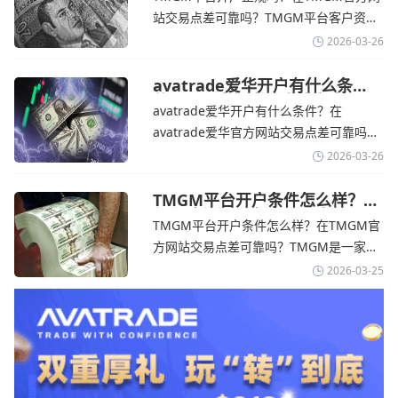
网
告称，中东地区的冲突正在推高成本，如
站交易点差可靠吗？‌‌‌TMGM平台客户资金
果战争持续时间超出短期
存放在澳大利亚国民银行等顶级银行的独
2026-03-26
立账户中，与公司运营资金分离。通过
TMGM官网交易资讯了解，伊朗外交部长
avatrade爱华开户有什么条
件？亚洲市场交易喜忧参半-
表示，尽管德黑兰高级官员正在审查美国
avatrade爱华开户有什么条件？在
avatrade爱华官网
结束战争的提议
avatrade爱华官方网站交易点差可靠吗？‌‌‌
avatrade爱华平台的新手可以用很小的成
2026-03-26
本开始实盘交易，试错成本低，支持行业
标准的MT4、MT5，以及自研的
TMGM平台开户条件怎么样？美
伊和谈传闻引发油价暴跌-
AvaTradeGO和AvaOptions。通过
TMGM平台开户条件怎么样？在TMGM官
TMGM官网
avatrade爱华官网交易资讯了解，据伊朗
方网站交易点差可靠吗？‌‌‌TMGM是一家交
伊斯兰共和国外交部长称
易成本极低、产品极其丰富、ASIC监管
2026-03-25
+千万保险加持的全球知名经纪商，特别适
合活跃交易者和股票CFD投资者。通过
TMGM官网交易资讯了解，周三亚洲交易
时段,油价暴跌逾6%,布伦特原油跌破每桶
100美元