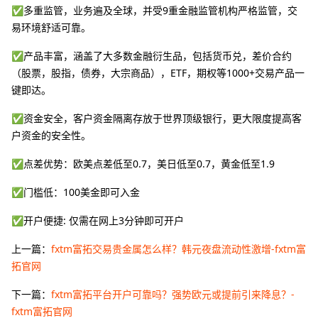
✅多重监管，业务遍及全球，并受9重金融监管机构严格监管，交
易环境舒适可靠。
✅产品丰富，涵盖了大多数金融衍生品，包括货币兑，差价合约
（股票，股指，债券，大宗商品），ETF，期权等1000+交易产品一
键即达。
✅资金安全，客户资金隔离存放于世界顶级银行，更大限度提高客
户资金的安全性。
✅点差优势：欧美点差低至0.7，美日低至0.7，黄金低至1.9
✅门槛低：100美金即可入金
✅开户便捷: 仅需在网上3分钟即可开户
上一篇：
fxtm富拓交易贵金属怎么样？韩元夜盘流动性激增-fxtm富
拓官网
下一篇：
fxtm富拓平台开户可靠吗？强势欧元或提前引来降息？-
fxtm富拓官网