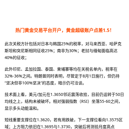
热门黄金交易平台开户，黄金超级账户点差1.5！
此次关税方针包括对日本与韩国25%的税率，对马来西亚、哈萨克
斯坦和突尼斯相同征收25%；南非为30%；老挝与缅甸面临高达
40%的征收；
此外印尼、孟加拉国、泰国、柬埔寨等均在关税名单内，税率在
32%-36%之间。特朗普同时表明，尽管定于8月1日施行，但仍持
“坚决但非100%坚决”的态度，暗示仍可洽谈。
技术面上看，美元/加元在1.3650邻近震荡收拾，目前仍运转于50日
均线之上，结构未被破坏。相对强弱指数（RSI）坐落55-60之间，
显示多头动能温和。
短线重要支撑位在1.3620，若有用跌破，下一支撑位看向1.3575区
域；上方阻力依旧在1.3695与1.3730，突破后将测验月度高点