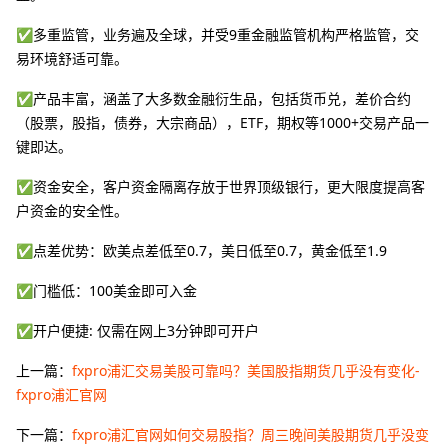
✅多重监管，业务遍及全球，并受9重金融监管机构严格监管，交
易环境舒适可靠。
✅产品丰富，涵盖了大多数金融衍生品，包括货币兑，差价合约
（股票，股指，债券，大宗商品），ETF，期权等1000+交易产品一
键即达。
✅资金安全，客户资金隔离存放于世界顶级银行，更大限度提高客
户资金的安全性。
✅点差优势：欧美点差低至0.7，美日低至0.7，黄金低至1.9
✅门槛低：100美金即可入金
✅开户便捷: 仅需在网上3分钟即可开户
上一篇：
fxpro浦汇交易美股可靠吗？美国股指期货几乎没有变化-
fxpro浦汇官网
下一篇：
fxpro浦汇官网如何交易股指？周三晚间美股期货几乎没变