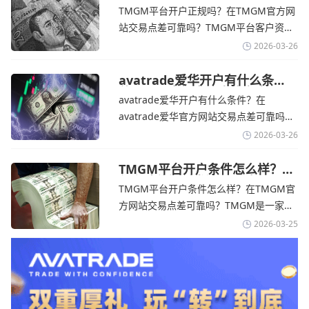
拒绝与美国直接谈判-TMGM官
avatrade官网交易资讯了解，零售企业警
TMGM平台开户正规吗？在TMGM官方网
网
告称，中东地区的冲突正在推高成本，如
站交易点差可靠吗？‌‌‌TMGM平台客户资金
果战争持续时间超出短期
存放在澳大利亚国民银行等顶级银行的独
2026-03-26
立账户中，与公司运营资金分离。通过
TMGM官网交易资讯了解，伊朗外交部长
avatrade爱华开户有什么条
件？亚洲市场交易喜忧参半-
表示，尽管德黑兰高级官员正在审查美国
avatrade爱华开户有什么条件？在
avatrade爱华官网
结束战争的提议
avatrade爱华官方网站交易点差可靠吗？‌‌‌
avatrade爱华平台的新手可以用很小的成
2026-03-26
本开始实盘交易，试错成本低，支持行业
标准的MT4、MT5，以及自研的
TMGM平台开户条件怎么样？美
伊和谈传闻引发油价暴跌-
AvaTradeGO和AvaOptions。通过
TMGM平台开户条件怎么样？在TMGM官
TMGM官网
avatrade爱华官网交易资讯了解，据伊朗
方网站交易点差可靠吗？‌‌‌TMGM是一家交
伊斯兰共和国外交部长称
易成本极低、产品极其丰富、ASIC监管
2026-03-25
+千万保险加持的全球知名经纪商，特别适
合活跃交易者和股票CFD投资者。通过
TMGM官网交易资讯了解，周三亚洲交易
时段,油价暴跌逾6%,布伦特原油跌破每桶
100美元