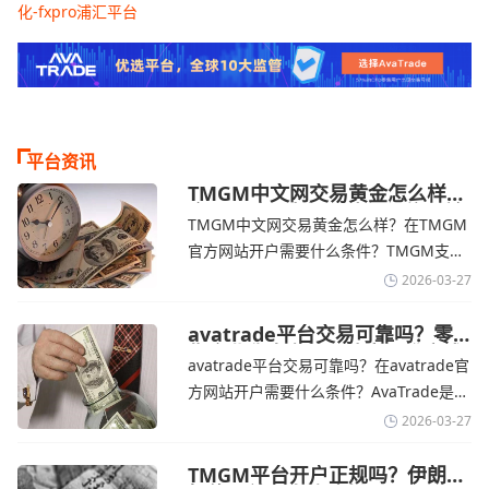
化-fxpro浦汇平台
平台资讯
TMGM中文网交易黄金怎么样？
金价下跌，市场评估伊朗停火前
TMGM中文网交易黄金怎么样？在TMGM
景-TMGM官网
官方网站开户需要什么条件？‌‌‌TMGM支持
全球主流的MT4/MT5平台，同时提供功能
2026-03-27
丰富的自研移动应用，支持模拟交易和风
险管理工具。通过TMGM官网交易资讯了
avatrade平台交易可靠吗？零
售企业称中东地区冲突正推高成
解，金价周四回落，受​美元走强和油价上
avatrade平台交易可靠吗？在avatrade官
本avatrade官网
涨，使通胀担忧保持不变‌对加息的持续预
方网站开户需要什么条件？‌‌‌AvaTrade是一
期
个在交易优势和可靠性两方面都非常均衡
2026-03-27
的平台。它非常适合重视资金安全、希望
在学习和探索中成长的新手交易者。通过
TMGM平台开户正规吗？伊朗仍