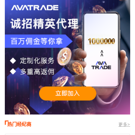
TMGM官网交易资讯了解，周三亚洲交易
时段,油价暴跌逾6%,布伦特原油跌破每桶
100美元
热门经纪商
更多>