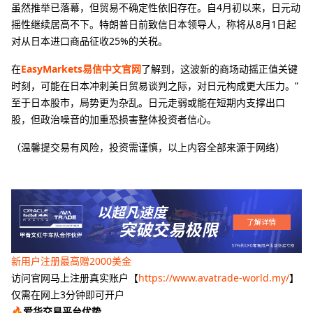
虽然推举已落幕，但贸易不确定性依旧存在。自4月初以来，日元动
摇性继续居高不下。特朗普日前致信日本领导人，称将从8月1日起
对从日本进口商品征收25%的关税。
在
EasyMarkets易信中文官网
了解到，这波新的商场动摇正值关键
时刻，可能在日本冲刺美日贸易谈判之际，对日元构成更大压力。”
至于日本股市，局势更为杂乱。日元走弱或能在短期内支撑出口
股，但政治噪音的加重恐损害整体投资者信心。
（温馨提交易有风险，投资需谨慎，以上内容全部来源于网络）
新用户注册最高赠2000美金
访问官网马上注册真实账户【
https://www.avatrade-world.my/
】
仅需在网上3分钟即可开户
🔥爱华交易平台优势