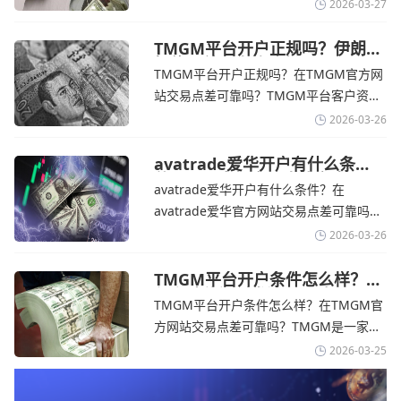
个在交易优势和可靠性两方面都非常均衡
2026-03-27
的平台。它非常适合重视资金安全、希望
在学习和探索中成长的新手交易者。通过
TMGM平台开户正规吗？伊朗仍
拒绝与美国直接谈判-TMGM官
avatrade官网交易资讯了解，零售企业警
TMGM平台开户正规吗？在TMGM官方网
网
告称，中东地区的冲突正在推高成本，如
站交易点差可靠吗？‌‌‌TMGM平台客户资金
果战争持续时间超出短期
存放在澳大利亚国民银行等顶级银行的独
2026-03-26
立账户中，与公司运营资金分离。通过
TMGM官网交易资讯了解，伊朗外交部长
avatrade爱华开户有什么条
件？亚洲市场交易喜忧参半-
表示，尽管德黑兰高级官员正在审查美国
avatrade爱华开户有什么条件？在
avatrade爱华官网
结束战争的提议
avatrade爱华官方网站交易点差可靠吗？‌‌‌
avatrade爱华平台的新手可以用很小的成
2026-03-26
本开始实盘交易，试错成本低，支持行业
标准的MT4、MT5，以及自研的
TMGM平台开户条件怎么样？美
伊和谈传闻引发油价暴跌-
AvaTradeGO和AvaOptions。通过
TMGM平台开户条件怎么样？在TMGM官
TMGM官网
avatrade爱华官网交易资讯了解，据伊朗
方网站交易点差可靠吗？‌‌‌TMGM是一家交
伊斯兰共和国外交部长称
易成本极低、产品极其丰富、ASIC监管
2026-03-25
+千万保险加持的全球知名经纪商，特别适
合活跃交易者和股票CFD投资者。通过