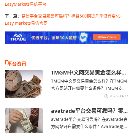
EasyMarkets易信平台
下一篇：
易信平台交易股票可靠吗？标普500期货几乎没有变化-
Easy markets易信官网
平台资讯
TMGM中文网交易黄金怎么样？
金价下跌，市场评估伊朗停火前
TMGM中文网交易黄金怎么样？在TMGM
景-TMGM官网
官方网站开户需要什么条件？‌‌‌TMGM支持
全球主流的MT4/MT5平台，同时提供功能
2026-03-27
丰富的自研移动应用，支持模拟交易和风
险管理工具。通过TMGM官网交易资讯了
avatrade平台交易可靠吗？零
售企业称中东地区冲突正推高成
解，金价周四回落，受​美元走强和油价上
avatrade平台交易可靠吗？在avatrade官
本avatrade官网
涨，使通胀担忧保持不变‌对加息的持续预
方网站开户需要什么条件？‌‌‌AvaTrade是一
期